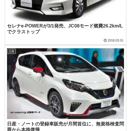
セレナe-POWERが3/1発売、JC08モード燃費26.2km/L
でクラストップ
2018.03.01
日産
日産・ノートの登録車販売が月間首位に、無資格検査問
題から本格復帰