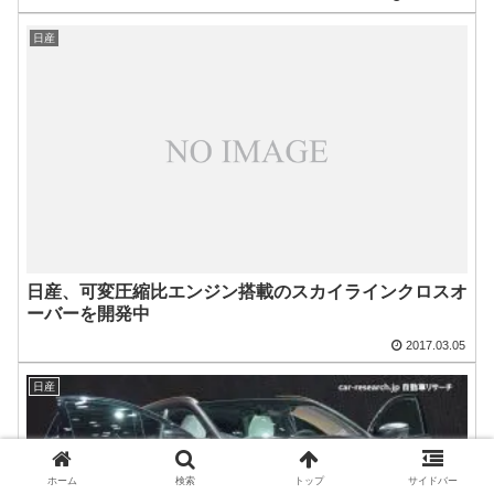
日産
日産、可変圧縮比エンジン搭載のスカイラインクロスオ
ーバーを開発中
2017.03.05
日産
ホーム
検索
トップ
サイドバー