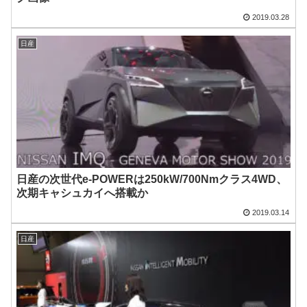
2019.03.28
日産
日産の次世代e-POWERは250kW/700Nmクラス4WD、
次期キャシュカイへ搭載か
2019.03.14
日産