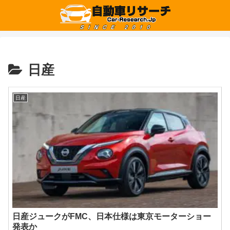
日産
日産
日産ジュークがFMC、日本仕様は東京モーターショー
発表か