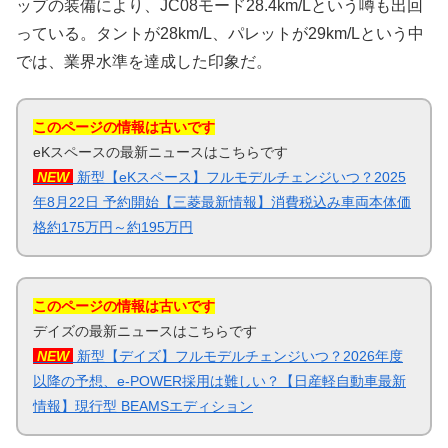
ップの装備により、JC08モード28.4km/Lという噂も出回
っている。タントが28km/L、パレットが29km/Lという中
では、業界水準を達成した印象だ。
このページの情報は古いです
eKスペースの最新ニュースはこちらです
NEW
新型【eKスペース】フルモデルチェンジいつ？2025
年8月22日 予約開始【三菱最新情報】消費税込み車両本体価
格約175万円～約195万円
このページの情報は古いです
デイズの最新ニュースはこちらです
NEW
新型【デイズ】フルモデルチェンジいつ？2026年度
以降の予想、e-POWER採用は難しい？【日産軽自動車最新
情報】現行型 BEAMSエディション