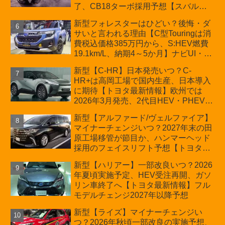
了、CB18ターボ採用予想【スバル最
新情報】
新型フォレスターはひどい？後悔・ダ
サいと言われる理由【C型Touringは消
費税込価格385万円から、S:HEV燃費
19.1km/L、納期4～5か月】ナビUI・冬
用タイヤ・ウィルダネス日本発売は？
新型【C-HR】日本発売いつ？C-
カーオブザイヤーとJNCAP大賞受賞後
HR+は高岡工場で国内生産、日本導入
も残る注意点
に期待【トヨタ最新情報】欧州では
2026年3月発売、2代目HEV・PHEVは
日本未導入
新型【アルファード/ヴェルファイア】
マイナーチェンジいつ？2027年末の田
原工場移管が節目か、ハンマーヘッド
採用のフェイスリフト予想【トヨタ最
新情報】2026年6月一部改良済み、消
新型【ハリアー】一部改良いつ？2026
費税込価格559万9000円から
年夏頃実施予定、HEV受注再開、ガソ
リン車終了へ【トヨタ最新情報】フル
モデルチェンジ2027年以降予想
新型【ライズ】マイナーチェンジい
つ？2026年秋頃一部改良の実施予想、