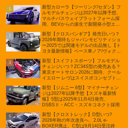
新型カローラ【ツーリング/セダン】フ
ルモデルチェンジは2027年以降予想、
マルチパスウェイプラットフォーム採
用、BEVからの派生で新開発小型エン
ジン搭載のHEV/PHEV、ギガキャスト
新型【クロスバンギア】発売日いつ？
の採用は無しか【トヨタ最新情報】60
2026年期待もジャパンモビリティショ
周年記念車発売
ー2025では関連モデルの出品無し【ト
ヨタ最新情報】ベース車ノア/ヴォクシ
ーの台湾生産開始に注目、「ギア」の
新型【スイフトスポーツ】フルモデル
ほか「コア」と「ツール」、デリカ
チェンジいつ？ZC34S型の発売ある？
D:5対抗のクロスオーバーSUVミニバ
東京オートサロン2026に期待、クール
ン
イエロー レヴはスイスポコンセプト
か？ハイブリッド化/重量増/価格アッ
新型【ジムニー 6型】マイナーチェン
プが争点【スズキ最新情報】特別仕様
ジは2027年以降予想【スズキ最新情
車「ZC33S Final Edition」終了
報】5型は2025年11月4日発売、
DSBSⅡ・ACC・スズキコネクト採用
新型【クロストレック】D型いつ?
2026年秋の年次改良へ、2.0L e-
BOXER廃止、C型は9月14日受注終