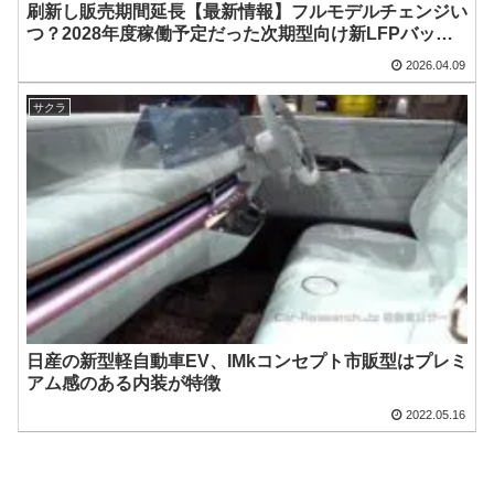
刷新し販売期間延長【最新情報】フルモデルチェンジい
つ？2028年度稼働予定だった次期型向け新LFPバッテ
リー工場の建設中止、リン酸鉄リチウムイオン電池で低
2026.04.09
価格化し日産九州での生産計画は白紙？
サクラ
日産の新型軽自動車EV、IMkコンセプト市販型はプレミ
アム感のある内装が特徴
2022.05.16