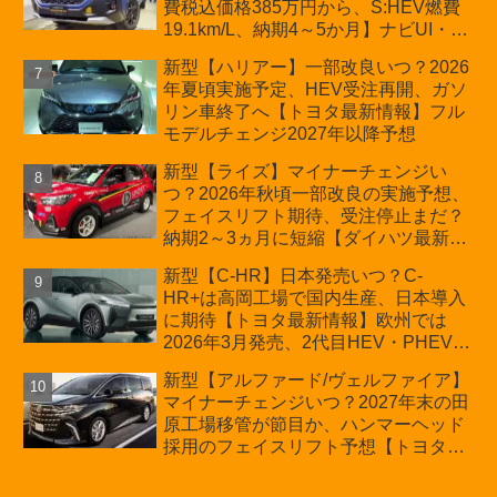
費税込価格385万円から、S:HEV燃費
19.1km/L、納期4～5か月】ナビUI・冬
用タイヤ・ウィルダネス日本発売は？
新型【ハリアー】一部改良いつ？2026
カーオブザイヤーとJNCAP大賞受賞後
年夏頃実施予定、HEV受注再開、ガソ
も残る注意点
リン車終了へ【トヨタ最新情報】フル
モデルチェンジ2027年以降予想
新型【ライズ】マイナーチェンジい
つ？2026年秋頃一部改良の実施予想、
フェイスリフト期待、受注停止まだ？
納期2～3ヵ月に短縮【ダイハツ最新情
報】前回改良は2024年11月5日、価格
新型【C-HR】日本発売いつ？C-
180.07～244.2万円、値上げ約8～10万
HR+は高岡工場で国内生産、日本導入
円、法規対応、ハイブリッド4WD追加
に期待【トヨタ最新情報】欧州では
まだ、フルモデルチェンジはトヨタが
2026年3月発売、2代目HEV・PHEVは
介入か
日本未導入
新型【アルファード/ヴェルファイア】
マイナーチェンジいつ？2027年末の田
原工場移管が節目か、ハンマーヘッド
採用のフェイスリフト予想【トヨタ最
新情報】2026年6月一部改良済み、消
費税込価格559万9000円から