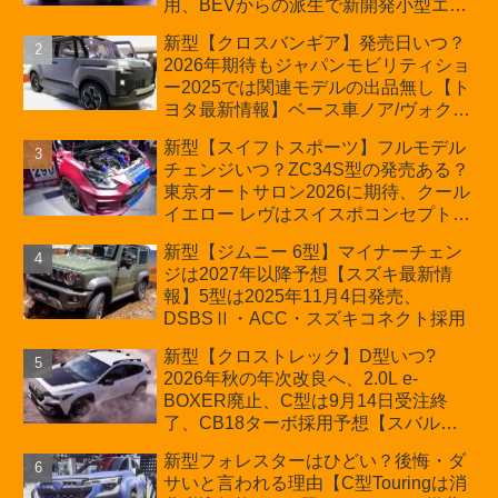
用、BEVからの派生で新開発小型エン
ジン搭載のHEV/PHEV、ギガキャスト
新型【クロスバンギア】発売日いつ？
の採用は無しか【トヨタ最新情報】60
2026年期待もジャパンモビリティショ
周年記念車発売
ー2025では関連モデルの出品無し【ト
ヨタ最新情報】ベース車ノア/ヴォクシ
ーの台湾生産開始に注目、「ギア」の
新型【スイフトスポーツ】フルモデル
ほか「コア」と「ツール」、デリカ
チェンジいつ？ZC34S型の発売ある？
D:5対抗のクロスオーバーSUVミニバ
東京オートサロン2026に期待、クール
ン
イエロー レヴはスイスポコンセプト
か？ハイブリッド化/重量増/価格アッ
新型【ジムニー 6型】マイナーチェン
プが争点【スズキ最新情報】特別仕様
ジは2027年以降予想【スズキ最新情
車「ZC33S Final Edition」終了
報】5型は2025年11月4日発売、
DSBSⅡ・ACC・スズキコネクト採用
新型【クロストレック】D型いつ?
2026年秋の年次改良へ、2.0L e-
BOXER廃止、C型は9月14日受注終
了、CB18ターボ採用予想【スバル最
新情報】
新型フォレスターはひどい？後悔・ダ
サいと言われる理由【C型Touringは消