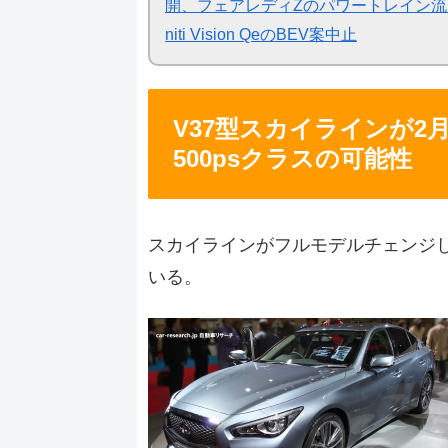
開、フェアレディZのパワートレイン流用期待 
niti Vision QeのBEV案中止
V37型スカイラインが
500psクラスの可能性
スカイラインがフルモデルチェンジし
いる。