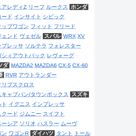
ェアレディZ
リーフ
ルークス
ホンダ
コード
インサイト
シビック
テップワゴン
フィット
フリード
ジェンド
ヴェゼル
スバル
WRX
XV
ンプレッサ
ソルテラ
フォレスター
ガシィアウトバック
レヴォーグ
ツダ
MAZDA2
MAZDA6
CX-5
CX-60
菱
RVR
アウトランダー
クリプスクロス
ニキャブバン/タウンボックス
スズキ
ルト
イグニス
インプレッサ
スクード
ジムニー
スイフト
ペーシア
ソリオ
ハスラー
ムーヴ
パン
ワゴンR
ダイハツ
タント
トール