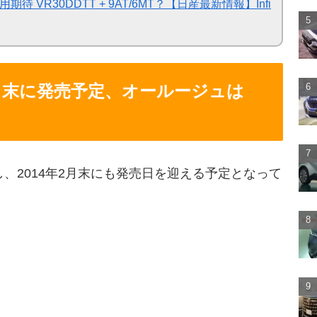
VR30DDTT + 9AT/6MT？【日産最新情報】Infi
2月末に発売予定、オールージュは
、2014年2月末にも発売日を迎える予定となって