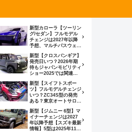
新型カローラ【ツーリン
グ/セダン】フルモデル
チェンジは2027年以降
予想、マルチパスウェイ
プラットフォーム採用、
新型【クロスバンギア】
BEVからの派生で新開発
発売日いつ？2026年期
小型エンジン搭載の
待もジャパンモビリティ
HEV/PHEV、ギガキャ
ショー2025では関連モ
ストの採用は無しか【ト
デルの出品無し【トヨタ
ヨタ最新情報】60周年記
新型【スイフトスポー
最新情報】ベース車ノ
念車発売
ツ】フルモデルチェンジ
ア/ヴォクシーの台湾生
いつ？ZC34S型の発売
産開始に注目、「ギア」
ある？東京オートサロン
のほか「コア」と「ツー
2026に期待、クールイ
ル」、デリカD:5対抗の
新型【ジムニー 6型】マ
エロー レヴはスイスポ
クロスオーバーSUVミニ
イナーチェンジは2027
コンセプトか？ハイブリ
バン
年以降予想【スズキ最新
ッド化/重量増/価格アッ
情報】5型は2025年11月
プが争点【スズキ最新情