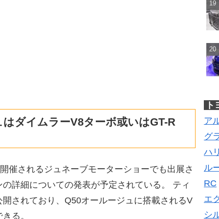
ト
はダイムラーV8ターボ或いはGT-R
ア
グ
ハ
ル
月に開催されるジュネーブモーターショーでも出展さ
RC
ンの詳細についての発表が予定されている。 ティ
エ
開されており、Q50オールージュに搭載されるV
シ
できる。