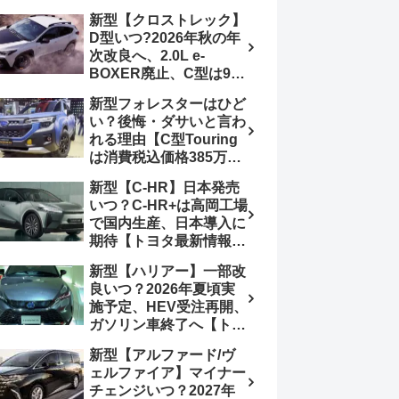
4日発売、DSBSⅡ・
報】特別仕様車
新型【クロストレック】
ACC・スズキコネクト
「ZC33S Final
D型いつ?2026年秋の年
採用
Edition」終了
次改良へ、2.0L e-
BOXER廃止、C型は9月
14日受注終了、CB18タ
新型フォレスターはひど
ーボ採用予想【スバル最
い？後悔・ダサいと言わ
新情報】
れる理由【C型Touring
は消費税込価格385万円
から、S:HEV燃費
新型【C-HR】日本発売
19.1km/L、納期4～5か
いつ？C-HR+は高岡工場
月】ナビUI・冬用タイ
で国内生産、日本導入に
ヤ・ウィルダネス日本発
期待【トヨタ最新情報】
売は？カーオブザイヤー
欧州では2026年3月発
とJNCAP大賞受賞後も
新型【ハリアー】一部改
売、2代目HEV・PHEV
残る注意点
良いつ？2026年夏頃実
は日本未導入
施予定、HEV受注再開、
ガソリン車終了へ【トヨ
タ最新情報】フルモデル
新型【アルファード/ヴ
チェンジ2027年以降予
ェルファイア】マイナー
想
チェンジいつ？2027年