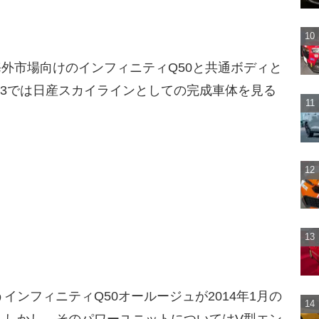
海外市場向けのインフィニティQ50と共通ボディと
13では日産スカイラインとしての完成車体を見る
ンフィニティQ50オールージュが2014年1月の
。しかし、そのパワーユニットについてはV型エン