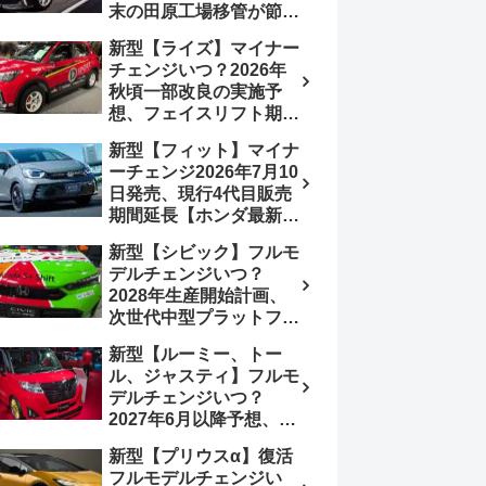
末の田原工場移管が節目
か、ハンマーヘッド採用
新型【ライズ】マイナー
のフェイスリフト予想
チェンジいつ？2026年
【トヨタ最新情報】
秋頃一部改良の実施予
2026年6月一部改良済
想、フェイスリフト期
み、消費税込価格559万
待、受注停止まだ？納期
9000円から
新型【フィット】マイナ
2～3ヵ月に短縮【ダイハ
ーチェンジ2026年7月10
ツ最新情報】前回改良は
日発売、現行4代目販売
2024年11月5日、価格
期間延長【ホンダ最新情
180.07～244.2万円、値
報】次期フィット5発表
上げ約8～10万円、法規
新型【シビック】フルモ
いつ？フルモデルチェン
対応、ハイブリッド
デルチェンジいつ？
ジは2029年頃まで遅れ
4WD追加まだ、フルモ
2028年生産開始計画、
る予想
デルチェンジはトヨタが
次世代中型プラットフォ
介入か
ーム採用、2.0L e:HEV
新型【ルーミー、トー
搭載予想【ホンダ最新情
ル、ジャスティ】フルモ
報】Honda S+ Shiftは現
デルチェンジいつ？
行e:HEV RS 消費税込
2027年6月以降予想、ビ
4,659,600円で先行導入
ッグマイナーチェンジも
新型【プリウスα】復活
う無い？【トヨタ最新情
フルモデルチェンジい
報】1.2Lハイブリッド追