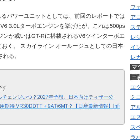
フ
れるパワーユニットとしては、前回のレポートでは
ア
6 3.0Lターボエンジンを挙げたが、これは500ps
ス
ンか或いはGT-Rに搭載されるV6ツインターボエ
レ
おく。 スカイライン オールージュとしての日本
イ
される。
レ
マ
三
エ
です
チェンジいつ？2027年予想、日本向けティザー公
ミ
VR30DDTT + 9AT/6MT？【日産最新情報】Infi
ア
エ
ス
ラ