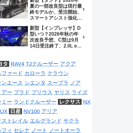
新型【タント】2026年
ジは2028年以降予想
待、S-Zに12.3インチメ
夏の一部改良型は現行最
ーター
終モデルか、受注開始、
スマートアシスト強化と
値上げ想定、2027年頃
新型【インプレッサ】D
フルモデルチェンジ予想
型いつ？2026年秋の年
【ダイハツ最新情報】
次改良予想、C型は9月
14日受注終了、2.0L e-
BOXER廃止、ストロン
グハイブリッド設定無し
ヨタ
RAV4
TJクルーザー
アクア
予想【スバル最新情報】
ルファード
カローラ
クラウン
ランエース
シエンタ
スープラ
ノア
リアー
プラド
プリウス
ヤリス
ライズ
ーミー
ランドクルーザー
レクサス
NX
UX
日産
NV100
アリア
クストレイル
エルグランド
サクラ
ルフィ
セレナ
ノート
ノートオーラ