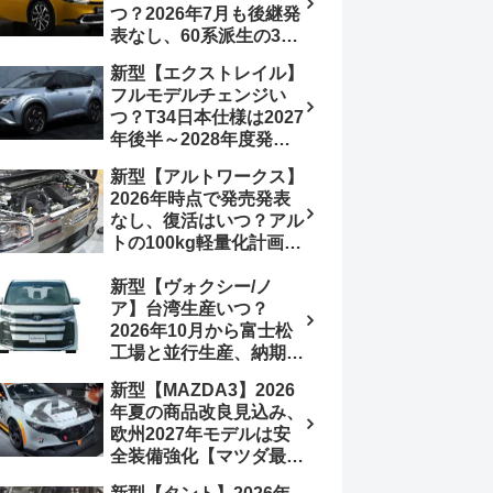
つ？2026年7月も後継発
加は次期型に期待
表なし、60系派生の3列
シートが2027年以降に
新型【エクストレイル】
発売される可能性は【ト
フルモデルチェンジい
ヨタ最新情報デザイン予
つ？T34日本仕様は2027
想画像】スライドドア装
年後半～2028年度発売
備の要望も
予想【日産最新情報】北
新型【アルトワークス】
米ローグe-POWERは
2026年時点で発売発表
2026年後半投入へ
なし、復活はいつ？アル
トの100kg軽量化計画は
継続中、現在80kgに目
新型【ヴォクシー/ノ
処、5MTターボとアルト
ア】台湾生産いつ？
スピリットに期待【スズ
2026年10月から富士松
キ最新情報】
工場と並行生産、納期短
縮へ【トヨタ最新情報】
新型【MAZDA3】2026
2026年5月6日マイナー
年夏の商品改良見込み、
チェンジ、価格 NOAH
欧州2027年モデルは安
326万1500円、VOXY
全装備強化【マツダ最新
375万1000円、特別仕様
情報】フルモデルチェン
車 WxBと煌の追加に期