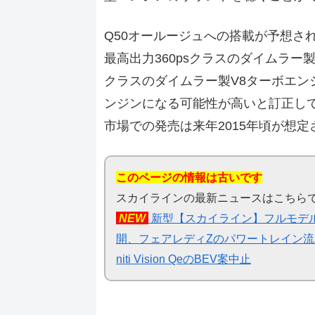
Q50オールージュへの搭載が予想さ
最高出力360psクラスのダイムラー製V
クラスのダイムラー製V8ターボエンジ
ンジンになる可能性が高いと訂正して
市場での発売は来年2015年頃が想定
このページの情報は古いです
スカイラインの最新ニュースはこちら
NEW
新型【スカイライン】フルモデル
開、フェアレディZのパワートレイン流用期待 
niti Vision QeのBEV案中止