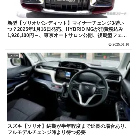
新型【ソリオ/バンディット】マイナーチェンジ3型い
つ？2025年1月16日発売、HYBRID MGが消費税込み
1,926,100円～、東京オートサロン公開、後期型フェイ
スリフト、リーク画像、電動パーキングブレーキ、ブラ
2025.01.16
インドスポットモニター、全車3気筒Z12E型マイルドハ
イブリッド【スズキ最新情報】2023年5月一部改良は値
ソリオ
上げ&装備充実、ストロングハイブリッドSZ、SV廃止
スズキ【ソリオ】納期が半年程度まで延長の場合あり、
フルモデルチェンジ時より待つ必要