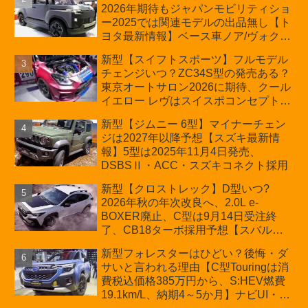
2026年期待もジャパンモビリティショ
周年記念車発売
ー2025では関連モデルの出品無し【ト
ヨタ最新情報】ベース車ノア/ヴォクシ
ーの台湾生産開始に注目、「ギア」の
新型【スイフトスポーツ】フルモデル
ほか「コア」と「ツール」、デリカ
チェンジいつ？ZC34S型の発売ある？
D:5対抗のクロスオーバーSUVミニバ
東京オートサロン2026に期待、クール
ン
イエロー レヴはスイスポコンセプト
か？ハイブリッド化/重量増/価格アッ
新型【ジムニー 6型】マイナーチェン
プが争点【スズキ最新情報】特別仕様
ジは2027年以降予想【スズキ最新情
車「ZC33S Final Edition」終了
報】5型は2025年11月4日発売、
DSBSⅡ・ACC・スズキコネクト採用
新型【クロストレック】D型いつ?
2026年秋の年次改良へ、2.0L e-
BOXER廃止、C型は9月14日受注終
了、CB18ターボ採用予想【スバル最
新情報】
新型フォレスターはひどい？後悔・ダ
サいと言われる理由【C型Touringは消
費税込価格385万円から、S:HEV燃費
19.1km/L、納期4～5か月】ナビUI・冬