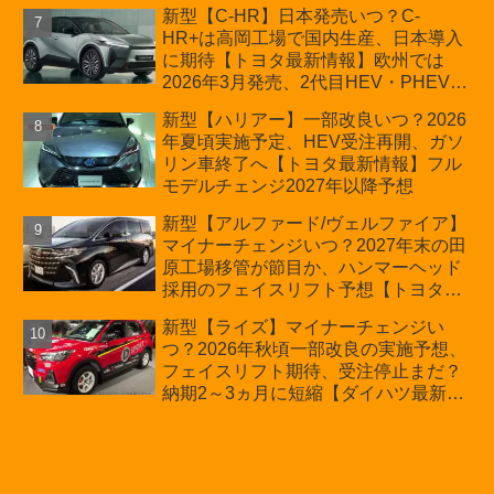
用タイヤ・ウィルダネス日本発売は？
新型【C-HR】日本発売いつ？C-
カーオブザイヤーとJNCAP大賞受賞後
HR+は高岡工場で国内生産、日本導入
も残る注意点
に期待【トヨタ最新情報】欧州では
2026年3月発売、2代目HEV・PHEVは
日本未導入
新型【ハリアー】一部改良いつ？2026
年夏頃実施予定、HEV受注再開、ガソ
リン車終了へ【トヨタ最新情報】フル
モデルチェンジ2027年以降予想
新型【アルファード/ヴェルファイア】
マイナーチェンジいつ？2027年末の田
原工場移管が節目か、ハンマーヘッド
採用のフェイスリフト予想【トヨタ最
新情報】2026年6月一部改良済み、消
新型【ライズ】マイナーチェンジい
費税込価格559万9000円から
つ？2026年秋頃一部改良の実施予想、
フェイスリフト期待、受注停止まだ？
納期2～3ヵ月に短縮【ダイハツ最新情
報】前回改良は2024年11月5日、価格
180.07～244.2万円、値上げ約8～10万
円、法規対応、ハイブリッド4WD追加
まだ、フルモデルチェンジはトヨタが