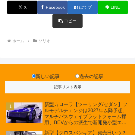
X
Facebook
はてブ
LINE
コピー
ホーム
ソリオ
新しい記事
過去の記事
新型カローラ【ツーリング/セダン】フ
ルモデルチェンジは2027年以降予想、
マルチパスウェイプラットフォーム採
用、BEVからの派生で新開発小型エン
ジン搭載のHEV/PHEV、ギガキャスト
新型【クロスバンギア】発売日いつ？
の採用は無しか【トヨタ最新情報】60