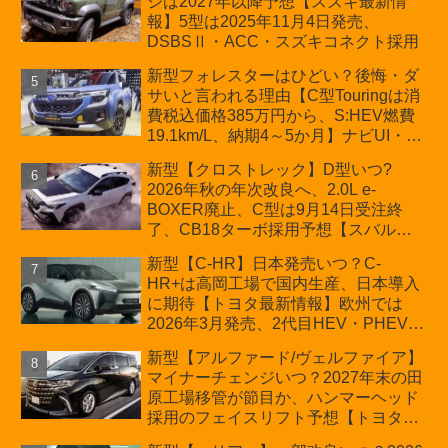
ジは2027年以降予想【スズキ最新情
車「ZC33S Final Edition」終了
報】5型は2025年11月4日発売、
DSBSⅡ・ACC・スズキコネクト採用
新型フォレスターはひどい？後悔・ダ
サいと言われる理由【C型Touringは消
費税込価格385万円から、S:HEV燃費
19.1km/L、納期4～5か月】ナビUI・冬
用タイヤ・ウィルダネス日本発売は？
新型【クロストレック】D型いつ?
カーオブザイヤーとJNCAP大賞受賞後
2026年秋の年次改良へ、2.0L e-
も残る注意点
BOXER廃止、C型は9月14日受注終
了、CB18ターボ採用予想【スバル最
新情報】
新型【C-HR】日本発売いつ？C-
HR+は高岡工場で国内生産、日本導入
に期待【トヨタ最新情報】欧州では
2026年3月発売、2代目HEV・PHEVは
日本未導入
新型【アルファード/ヴェルファイア】
マイナーチェンジいつ？2027年末の田
原工場移管が節目か、ハンマーヘッド
採用のフェイスリフト予想【トヨタ最
新情報】2026年6月一部改良済み、消