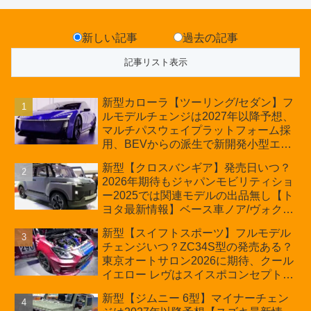
新しい記事
過去の記事
新型カローラ【ツーリング/セダン】フ
ルモデルチェンジは2027年以降予想、
マルチパスウェイプラットフォーム採
用、BEVからの派生で新開発小型エン
ジン搭載のHEV/PHEV、ギガキャスト
新型【クロスバンギア】発売日いつ？
の採用は無しか【トヨタ最新情報】60
2026年期待もジャパンモビリティショ
周年記念車発売
ー2025では関連モデルの出品無し【ト
ヨタ最新情報】ベース車ノア/ヴォクシ
ーの台湾生産開始に注目、「ギア」の
新型【スイフトスポーツ】フルモデル
ほか「コア」と「ツール」、デリカ
チェンジいつ？ZC34S型の発売ある？
D:5対抗のクロスオーバーSUVミニバ
東京オートサロン2026に期待、クール
ン
イエロー レヴはスイスポコンセプト
か？ハイブリッド化/重量増/価格アッ
新型【ジムニー 6型】マイナーチェン
プが争点【スズキ最新情報】特別仕様