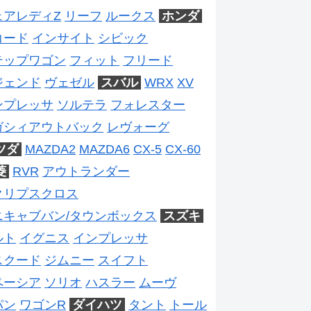
ェアレディZ
リーフ
ルークス
ホンダ
コード
インサイト
シビック
テップワゴン
フィット
フリード
ジェンド
ヴェゼル
スバル
WRX
XV
ンプレッサ
ソルテラ
フォレスター
ガシィアウトバック
レヴォーグ
ツダ
MAZDA2
MAZDA6
CX-5
CX-60
菱
RVR
アウトランダー
クリプスクロス
ニキャブバン/タウンボックス
スズキ
ルト
イグニス
インプレッサ
スクード
ジムニー
スイフト
ペーシア
ソリオ
ハスラー
ムーヴ
パン
ワゴンR
ダイハツ
タント
トール