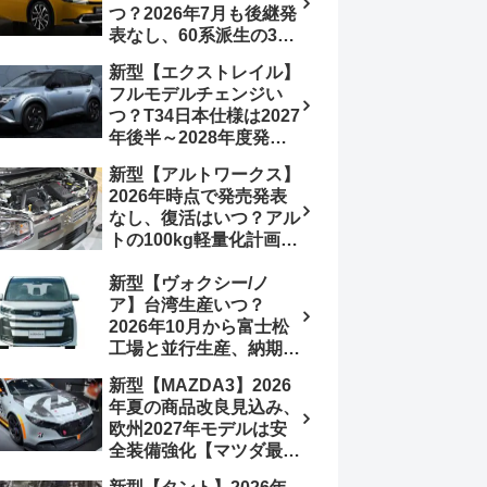
つ？2026年7月も後継発
加は次期型に期待
表なし、60系派生の3列
シートが2027年以降に
新型【エクストレイル】
発売される可能性は【ト
フルモデルチェンジい
ヨタ最新情報デザイン予
つ？T34日本仕様は2027
想画像】スライドドア装
年後半～2028年度発売
備の要望も
予想【日産最新情報】北
新型【アルトワークス】
米ローグe-POWERは
2026年時点で発売発表
2026年後半投入へ
なし、復活はいつ？アル
トの100kg軽量化計画は
継続中、現在80kgに目
新型【ヴォクシー/ノ
処、5MTターボとアルト
ア】台湾生産いつ？
スピリットに期待【スズ
2026年10月から富士松
キ最新情報】
工場と並行生産、納期短
縮へ【トヨタ最新情報】
新型【MAZDA3】2026
2026年5月6日マイナー
年夏の商品改良見込み、
チェンジ、価格 NOAH
欧州2027年モデルは安
326万1500円、VOXY
全装備強化【マツダ最新
375万1000円、特別仕様
情報】フルモデルチェン
車 WxBと煌の追加に期