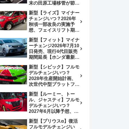
末の田原工場移管が節目
か、ハンマーヘッド採用
新型【ライズ】マイナー
のフェイスリフト予想
チェンジいつ？2026年
【トヨタ最新情報】
秋頃一部改良の実施予
2026年6月一部改良済
想、フェイスリフト期
み、消費税込価格559万
待、受注停止まだ？納期
9000円から
新型【フィット】マイナ
2～3ヵ月に短縮【ダイハ
ーチェンジ2026年7月10
ツ最新情報】前回改良は
日発売、現行4代目販売
2024年11月5日、価格
期間延長【ホンダ最新情
180.07～244.2万円、値
報】次期フィット5発表
上げ約8～10万円、法規
新型【シビック】フルモ
いつ？フルモデルチェン
対応、ハイブリッド
デルチェンジいつ？
ジは2029年頃まで遅れ
4WD追加まだ、フルモ
2028年生産開始計画、
る予想
デルチェンジはトヨタが
次世代中型プラットフォ
介入か
ーム採用、2.0L e:HEV
新型【ルーミー、トー
搭載予想【ホンダ最新情
ル、ジャスティ】フルモ
報】Honda S+ Shiftは現
デルチェンジいつ？
行e:HEV RS 消費税込
2027年6月以降予想、ビ
4,659,600円で先行導入
ッグマイナーチェンジも
新型【プリウスα】復活
う無い？【トヨタ最新情
フルモデルチェンジい
報】1.2Lハイブリッド追