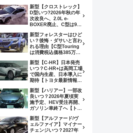
4日発売、DSBSⅡ・
報】特別仕様車
新型【クロストレック】
ACC・スズキコネクト
「ZC33S Final
D型いつ?2026年秋の年
採用
Edition」終了
次改良へ、2.0L e-
BOXER廃止、C型は9月
14日受注終了、CB18タ
新型フォレスターはひど
ーボ採用予想【スバル最
い？後悔・ダサいと言わ
新情報】
れる理由【C型Touring
は消費税込価格385万円
から、S:HEV燃費
新型【C-HR】日本発売
19.1km/L、納期4～5か
いつ？C-HR+は高岡工場
月】ナビUI・冬用タイ
で国内生産、日本導入に
ヤ・ウィルダネス日本発
期待【トヨタ最新情報】
売は？カーオブザイヤー
欧州では2026年3月発
とJNCAP大賞受賞後も
新型【ハリアー】一部改
売、2代目HEV・PHEV
残る注意点
良いつ？2026年夏頃実
は日本未導入
施予定、HEV受注再開、
ガソリン車終了へ【トヨ
タ最新情報】フルモデル
新型【アルファード/ヴ
チェンジ2027年以降予
ェルファイア】マイナー
想
チェンジいつ？2027年