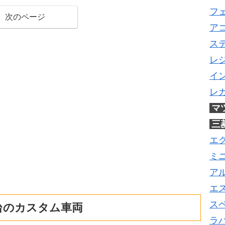
フ
次のページ
ア
ス
レ
イ
レ
マ
三
エ
ミ
ア
エ
ス
台のカスタム車両
ラ