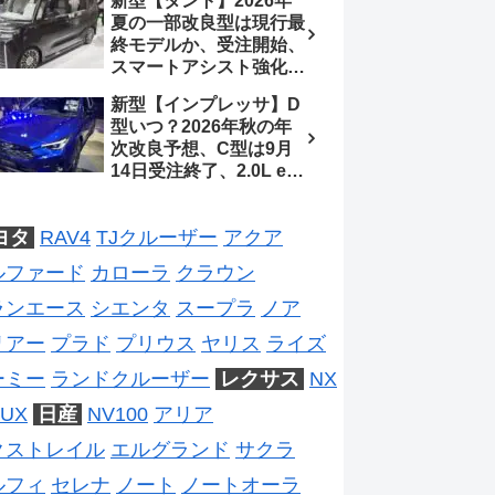
新型【タント】2026年
ジは2028年以降予想
待、S-Zに12.3インチメ
夏の一部改良型は現行最
ーター
終モデルか、受注開始、
スマートアシスト強化と
値上げ想定、2027年頃
新型【インプレッサ】D
フルモデルチェンジ予想
型いつ？2026年秋の年
【ダイハツ最新情報】
次改良予想、C型は9月
14日受注終了、2.0L e-
BOXER廃止、ストロン
グハイブリッド設定無し
ヨタ
RAV4
TJクルーザー
アクア
予想【スバル最新情報】
ルファード
カローラ
クラウン
ランエース
シエンタ
スープラ
ノア
リアー
プラド
プリウス
ヤリス
ライズ
ーミー
ランドクルーザー
レクサス
NX
UX
日産
NV100
アリア
クストレイル
エルグランド
サクラ
ルフィ
セレナ
ノート
ノートオーラ