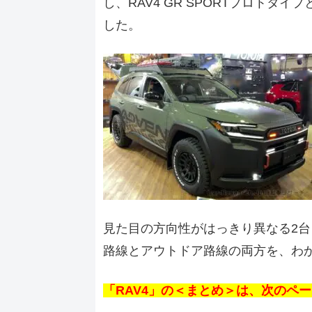
し、RAV4 GR SPORTプロトタ
した。
見た目の方向性がはっきり異なる2台
路線とアウトドア路線の両方を、わ
「RAV4」の＜まとめ＞は、次のペ