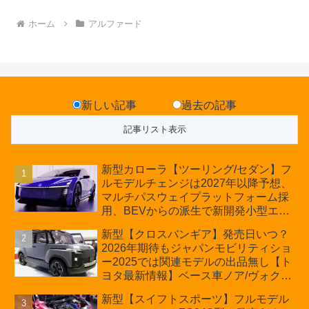
ホーム
アルファード
新しい記事
過去の記事
新型カローラ【ツーリング/セダン】フ
ルモデルチェンジは2027年以降予想、
マルチパスウェイプラットフォーム採
用、BEVからの派生で新開発小型エン
ジン搭載のHEV/PHEV、ギガキャスト
新型【クロスバンギア】発売日いつ？
の採用は無しか【トヨタ最新情報】60
2026年期待もジャパンモビリティショ
周年記念車発売
ー2025では関連モデルの出品無し【ト
ヨタ最新情報】ベース車ノア/ヴォクシ
ーの台湾生産開始に注目、「ギア」の
新型【スイフトスポーツ】フルモデル
ほか「コア」と「ツール」、デリカ