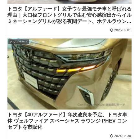
トヨタ【アルファード】女子ウケ最強モテ車と呼ばれる
理由｜大口径フロントグリルで生む安心感演出からイル
ミネーショングリルが彩る夜間デート、ホテルラウンジ
級エグゼクティブシート＆オットマン付きラグジュアリ
2025.02.01
ー体験、64色アンビエントライトでムード演出、静粛
性強化設計とToyota Safety Senseなど最新安全装備で
アルファード
守られる安心感、高リセールバリューが示す賢い経済感
覚
トヨタ【40アルファード】年次改良を予定、トヨタ車
体 ヴェルファイア スペーシャス ラウンジ PHEV コン
セプトを市販化
2024.03.30