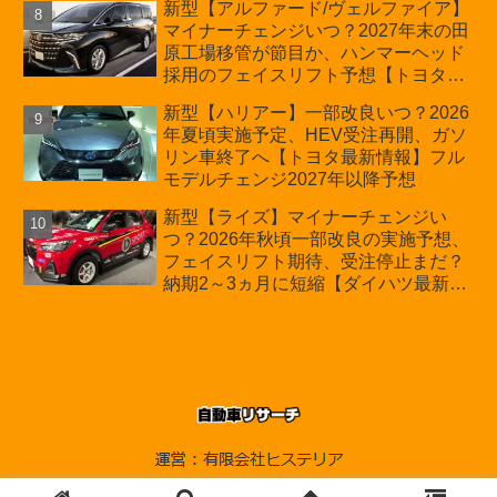
新型【アルファード/ヴェルファイア】
マイナーチェンジいつ？2027年末の田
原工場移管が節目か、ハンマーヘッド
採用のフェイスリフト予想【トヨタ最
新情報】2026年6月一部改良済み、消
新型【ハリアー】一部改良いつ？2026
費税込価格559万9000円から
年夏頃実施予定、HEV受注再開、ガソ
リン車終了へ【トヨタ最新情報】フル
モデルチェンジ2027年以降予想
新型【ライズ】マイナーチェンジい
つ？2026年秋頃一部改良の実施予想、
フェイスリフト期待、受注停止まだ？
納期2～3ヵ月に短縮【ダイハツ最新情
報】前回改良は2024年11月5日、価格
180.07～244.2万円、値上げ約8～10万
円、法規対応、ハイブリッド4WD追加
まだ、フルモデルチェンジはトヨタが
介入か
© 2010-2026 自動車リサーチ.