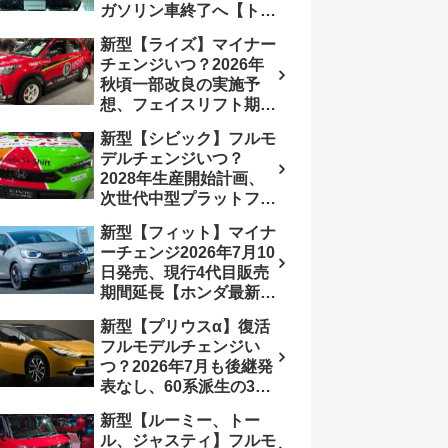
ガソリン車終了へ【トヨ
み、消費税込価格559万
タ最新情報】フルモデル
9000円から
新型【ライズ】マイナー
チェンジ2027年以降予
チェンジいつ？2026年
想
秋頃一部改良の実施予
想、フェイスリフト期
待、受注停止まだ？納期
新型【シビック】フルモ
2～3ヵ月に短縮【ダイハ
デルチェンジいつ？
ツ最新情報】前回改良は
2028年生産開始計画、
2024年11月5日、価格
次世代中型プラットフォ
180.07～244.2万円、値
ーム採用、2.0L e:HEV
上げ約8～10万円、法規
新型【フィット】マイナ
搭載予想【ホンダ最新情
対応、ハイブリッド
ーチェンジ2026年7月10
報】Honda S+ Shiftは現
4WD追加まだ、フルモ
日発売、現行4代目販売
行e:HEV RS 消費税込
デルチェンジはトヨタが
期間延長【ホンダ最新情
4,659,600円で先行導入
介入か
報】次期フィット5発表
新型【プリウスα】復活
いつ？フルモデルチェン
フルモデルチェンジい
ジは2029年頃まで遅れ
つ？2026年7月も後継発
る予想
表なし、60系派生の3列
シートが2027年以降に
新型【ルーミー、トー
発売される可能性は【ト
ル、ジャスティ】フルモ
ヨタ最新情報デザイン予