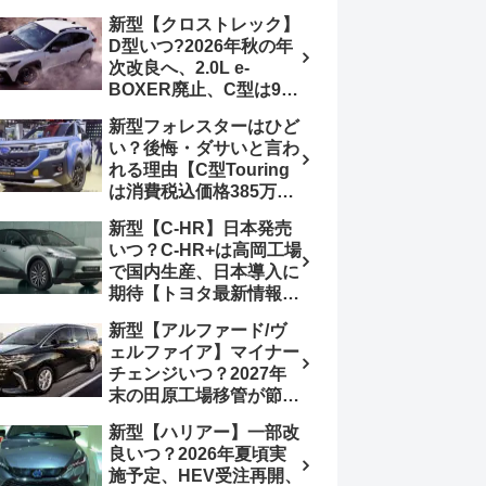
4日発売、DSBSⅡ・
報】特別仕様車
新型【クロストレック】
ACC・スズキコネクト
「ZC33S Final
D型いつ?2026年秋の年
採用
Edition」終了
次改良へ、2.0L e-
BOXER廃止、C型は9月
14日受注終了、CB18タ
新型フォレスターはひど
ーボ採用予想【スバル最
い？後悔・ダサいと言わ
新情報】
れる理由【C型Touring
は消費税込価格385万円
から、S:HEV燃費
新型【C-HR】日本発売
19.1km/L、納期4～5か
いつ？C-HR+は高岡工場
月】ナビUI・冬用タイ
で国内生産、日本導入に
ヤ・ウィルダネス日本発
期待【トヨタ最新情報】
売は？カーオブザイヤー
欧州では2026年3月発
とJNCAP大賞受賞後も
新型【アルファード/ヴ
売、2代目HEV・PHEV
残る注意点
ェルファイア】マイナー
は日本未導入
チェンジいつ？2027年
末の田原工場移管が節目
か、ハンマーヘッド採用
新型【ハリアー】一部改
のフェイスリフト予想
良いつ？2026年夏頃実
【トヨタ最新情報】
施予定、HEV受注再開、
2026年6月一部改良済