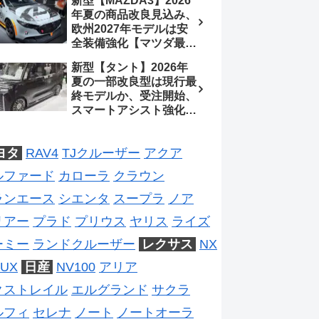
新型【MAZDA3】2026
2026年5月6日マイナー
年夏の商品改良見込み、
チェンジ、価格 NOAH
欧州2027年モデルは安
326万1500円、VOXY
全装備強化【マツダ最新
375万1000円、特別仕様
情報】フルモデルチェン
車 WxBと煌の追加に期
新型【タント】2026年
ジは2028年以降予想
待、S-Zに12.3インチメ
夏の一部改良型は現行最
ーター
終モデルか、受注開始、
スマートアシスト強化と
値上げ想定、2027年頃
フルモデルチェンジ予想
ヨタ
RAV4
TJクルーザー
アクア
【ダイハツ最新情報】
ルファード
カローラ
クラウン
ランエース
シエンタ
スープラ
ノア
リアー
プラド
プリウス
ヤリス
ライズ
ーミー
ランドクルーザー
レクサス
NX
UX
日産
NV100
アリア
クストレイル
エルグランド
サクラ
ルフィ
セレナ
ノート
ノートオーラ