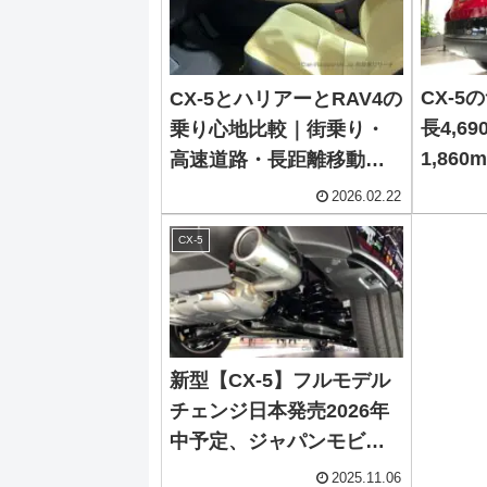
予想
CX-
CX-5とハリアーとRAV4の
長4,6
乗り心地比較｜街乗り・
1,860
高速道路・長距離移動で
の中間
疲れにくいSUV
2026.02.22
CX-5
新型【CX-5】フルモデル
チェンジ日本発売2026年
中予定、ジャパンモビリ
ティショー2025で左ハン
2025.11.06