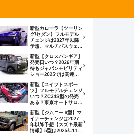
新型カローラ【ツーリン
グ/セダン】フルモデル
チェンジは2027年以降
予想、マルチパスウェイ
プラットフォーム採用、
新型【クロスバンギア】
BEVからの派生で新開発
発売日いつ？2026年期
小型エンジン搭載の
待もジャパンモビリティ
HEV/PHEV、ギガキャ
ショー2025では関連モ
ストの採用は無しか【ト
デルの出品無し【トヨタ
ヨタ最新情報】60周年記
新型【スイフトスポー
最新情報】ベース車ノ
念車発売
ツ】フルモデルチェンジ
ア/ヴォクシーの台湾生
いつ？ZC34S型の発売
産開始に注目、「ギア」
ある？東京オートサロン
のほか「コア」と「ツー
2026に期待、クールイ
ル」、デリカD:5対抗の
新型【ジムニー 6型】マ
エロー レヴはスイスポ
クロスオーバーSUVミニ
イナーチェンジは2027
コンセプトか？ハイブリ
バン
年以降予想【スズキ最新
ッド化/重量増/価格アッ
情報】5型は2025年11月
プが争点【スズキ最新情