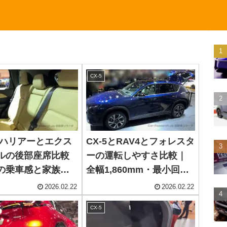
CX-5
5とハリアーとエクス
CX-5とRAV4とフォレスタ
ルの後部座席比較
ーの運転しやすさ比較｜
の乗車感と家族利
全幅1,860mm・最小回転
悔しない選び方
半径5.6mの見切りと駐車
2026.02.22
2026.02.22
感覚
CX-5