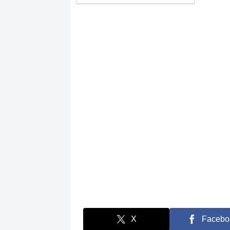
ドル欧州仕様開発車両出
品画像【マツダ最新情
報】リアサスはマルチリ
ンク、2.5L e SKYACTIV
G先行搭載、SKYACTIV Z
モデルは遅れる
X
Facebo