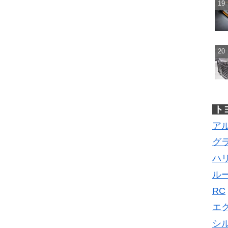
ト
ア
グ
ハ
ル
RC
エ
シ