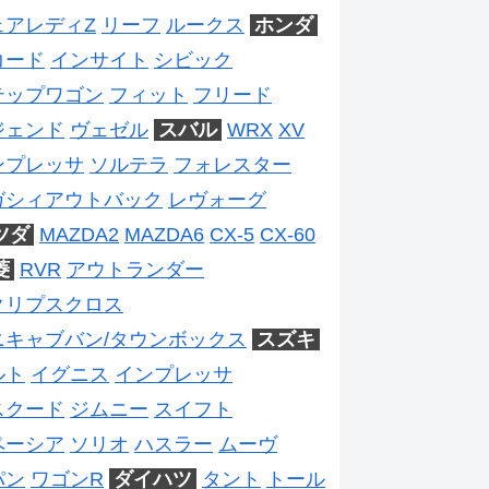
ェアレディZ
リーフ
ルークス
ホンダ
コード
インサイト
シビック
テップワゴン
フィット
フリード
ジェンド
ヴェゼル
スバル
WRX
XV
ンプレッサ
ソルテラ
フォレスター
ガシィアウトバック
レヴォーグ
ツダ
MAZDA2
MAZDA6
CX-5
CX-60
菱
RVR
アウトランダー
クリプスクロス
ニキャブバン/タウンボックス
スズキ
ルト
イグニス
インプレッサ
スクード
ジムニー
スイフト
ペーシア
ソリオ
ハスラー
ムーヴ
パン
ワゴンR
ダイハツ
タント
トール