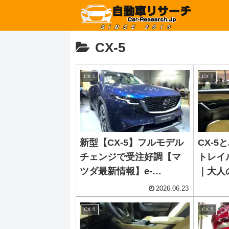
CX-5
CX-5
CX-5
新型【CX-5】フルモデル
CX-
チェンジで受注好調【マ
トレイ
ツダ最新情報】e-
｜大人
SKYACTIV G 2.5 Mハイブ
用で後
2026.06.23
リッド/6AT搭載、マツダ
CX-5
CX-5
製2.5L SKYACTIV-Z ハイ
ブリッド搭載車は2027年