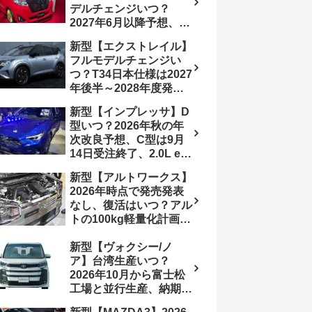
デルチェンジいつ？
想画像】スライドドア装
2027年6月以降予想、ビ
備の要望も
ッグマイナーチェンジも
新型【エクストレイル】
う無い？【トヨタ最新情
フルモデルチェンジい
報】1.2Lハイブリッド追
つ？T34日本仕様は2027
加は次期型に期待
年後半～2028年度発売
予想【日産最新情報】北
新型【インプレッサ】D
米ローグe-POWERは
型いつ？2026年秋の年
2026年後半投入へ
次改良予想、C型は9月
14日受注終了、2.0L e-
BOXER廃止、ストロン
新型【アルトワークス】
グハイブリッド設定無し
2026年時点で発売発表
予想【スバル最新情報】
なし、復活はいつ？アル
トの100kg軽量化計画は
継続中、現在80kgに目
新型【ヴォクシー/ノ
処、5MTターボとアルト
ア】台湾生産いつ？
スピリットに期待【スズ
2026年10月から富士松
キ最新情報】
工場と並行生産、納期短
縮へ【トヨタ最新情報】