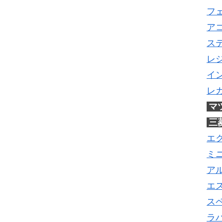
フ
ア
ス
レ
イ
レ
マ
三
エ
ミ
ア
エ
ス
ラ