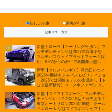
新しい記事
過去の記事
新型カローラ【ツーリング/セダン】フ
ルモデルチェンジは2027年以降予想、
マルチパスウェイプラットフォーム採
用、BEVからの派生で新開発小型エン
ジン搭載のHEV/PHEV、ギガキャスト
新型【クロスバンギア】発売日いつ？
の採用は無しか【トヨタ最新情報】60
2026年期待もジャパンモビリティショ
周年記念車発売
ー2025では関連モデルの出品無し【ト
ヨタ最新情報】ベース車ノア/ヴォクシ
ーの台湾生産開始に注目、「ギア」の
新型【スイフトスポーツ】フルモデル
ほか「コア」と「ツール」、デリカ
チェンジいつ？ZC34S型の発売ある？
D:5対抗のクロスオーバーSUVミニバ
東京オートサロン2026に期待、クール
ン
イエロー レヴはスイスポコンセプト