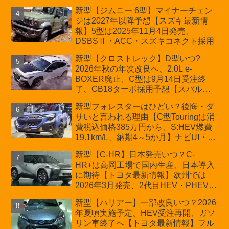
か？ハイブリッド化/重量増/価格アッ
新型【ジムニー 6型】マイナーチェン
プが争点【スズキ最新情報】特別仕様
ジは2027年以降予想【スズキ最新情
車「ZC33S Final Edition」終了
報】5型は2025年11月4日発売、
DSBSⅡ・ACC・スズキコネクト採用
新型【クロストレック】D型いつ?
2026年秋の年次改良へ、2.0L e-
BOXER廃止、C型は9月14日受注終
了、CB18ターボ採用予想【スバル最
新情報】
新型フォレスターはひどい？後悔・ダ
サいと言われる理由【C型Touringは消
費税込価格385万円から、S:HEV燃費
19.1km/L、納期4～5か月】ナビUI・冬
用タイヤ・ウィルダネス日本発売は？
新型【C-HR】日本発売いつ？C-
カーオブザイヤーとJNCAP大賞受賞後
HR+は高岡工場で国内生産、日本導入
も残る注意点
に期待【トヨタ最新情報】欧州では
2026年3月発売、2代目HEV・PHEVは
日本未導入
新型【ハリアー】一部改良いつ？2026
年夏頃実施予定、HEV受注再開、ガソ
リン車終了へ【トヨタ最新情報】フル