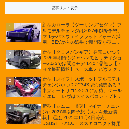
新型カローラ【ツーリング/セダン】フ
ルモデルチェンジは2027年以降予想、
マルチパスウェイプラットフォーム採
用、BEVからの派生で新開発小型エン
ジン搭載のHEV/PHEV、ギガキャスト
新型【クロスバンギア】発売日いつ？
の採用は無しか【トヨタ最新情報】60
2026年期待もジャパンモビリティショ
周年記念車発売
ー2025では関連モデルの出品無し【ト
ヨタ最新情報】ベース車ノア/ヴォクシ
ーの台湾生産開始に注目、「ギア」の
新型【スイフトスポーツ】フルモデル
ほか「コア」と「ツール」、デリカ
チェンジいつ？ZC34S型の発売ある？
D:5対抗のクロスオーバーSUVミニバ
東京オートサロン2026に期待、クール
ン
イエロー レヴはスイスポコンセプト
か？ハイブリッド化/重量増/価格アッ
新型【ジムニー 6型】マイナーチェン
プが争点【スズキ最新情報】特別仕様
ジは2027年以降予想【スズキ最新情
車「ZC33S Final Edition」終了
報】5型は2025年11月4日発売、
DSBSⅡ・ACC・スズキコネクト採用