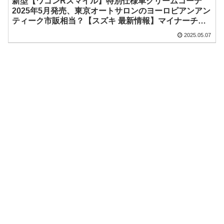
新型【ワゴンRスマイル】特別仕様車クリームコーデ
2025年5月発売、東京オートサロンのヨーロピアンアン
ティーク市販相当？【スズキ 最新情報】マイナーチェ
ンジいつ？2024年12月発売、フェイスリフト、ハイブ
2025.05.07
リッド車に電動パーキングブレーキ採用、機能追加と値
上げ