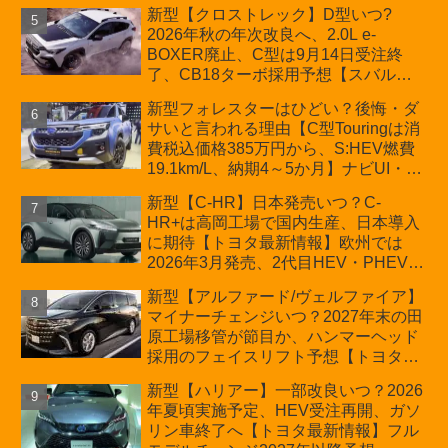
新型【クロストレック】D型いつ?
2026年秋の年次改良へ、2.0L e-
BOXER廃止、C型は9月14日受注終
了、CB18ターボ採用予想【スバル最
新情報】
新型フォレスターはひどい？後悔・ダ
サいと言われる理由【C型Touringは消
費税込価格385万円から、S:HEV燃費
19.1km/L、納期4～5か月】ナビUI・冬
用タイヤ・ウィルダネス日本発売は？
新型【C-HR】日本発売いつ？C-
カーオブザイヤーとJNCAP大賞受賞後
HR+は高岡工場で国内生産、日本導入
も残る注意点
に期待【トヨタ最新情報】欧州では
2026年3月発売、2代目HEV・PHEVは
日本未導入
新型【アルファード/ヴェルファイア】
マイナーチェンジいつ？2027年末の田
原工場移管が節目か、ハンマーヘッド
採用のフェイスリフト予想【トヨタ最
新情報】2026年6月一部改良済み、消
新型【ハリアー】一部改良いつ？2026
費税込価格559万9000円から
年夏頃実施予定、HEV受注再開、ガソ
リン車終了へ【トヨタ最新情報】フル