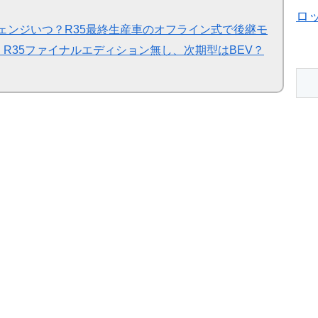
ロ
チェンジいつ？R35最終生産車のオフライン式で後継モ
R35ファイナルエディション無し、次期型はBEV？