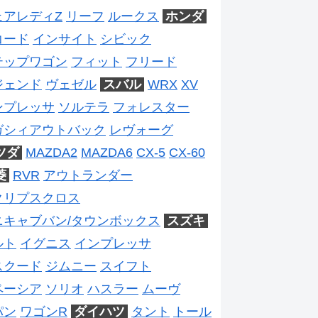
ェアレディZ
リーフ
ルークス
ホンダ
コード
インサイト
シビック
テップワゴン
フィット
フリード
ジェンド
ヴェゼル
スバル
WRX
XV
ンプレッサ
ソルテラ
フォレスター
ガシィアウトバック
レヴォーグ
ツダ
MAZDA2
MAZDA6
CX-5
CX-60
菱
RVR
アウトランダー
クリプスクロス
ニキャブバン/タウンボックス
スズキ
ルト
イグニス
インプレッサ
スクード
ジムニー
スイフト
ペーシア
ソリオ
ハスラー
ムーヴ
パン
ワゴンR
ダイハツ
タント
トール