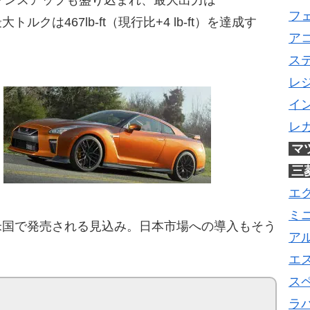
フ
最大トルクは467lb-ft（現行比+4 lb-ft）を達成す
ア
ス
レ
イ
レ
マ
三
エ
ミ
頃より米国で発売される見込み。日本市場への導入もそう
ア
エ
ス
ラ