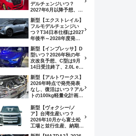
デルチェンジいつ？
想画像】スライドドア装
2027年6月以降予想、ビ
備の要望も
ッグマイナーチェンジも
新型【エクストレイル】
う無い？【トヨタ最新情
フルモデルチェンジい
報】1.2Lハイブリッド追
つ？T34日本仕様は2027
加は次期型に期待
年後半～2028年度発売
予想【日産最新情報】北
新型【インプレッサ】D
米ローグe-POWERは
型いつ？2026年秋の年
2026年後半投入へ
次改良予想、C型は9月
14日受注終了、2.0L e-
BOXER廃止、ストロン
新型【アルトワークス】
グハイブリッド設定無し
2026年時点で発売発表
予想【スバル最新情報】
なし、復活はいつ？アル
トの100kg軽量化計画は
継続中、現在80kgに目
新型【ヴォクシー/ノ
処、5MTターボとアルト
ア】台湾生産いつ？
スピリットに期待【スズ
2026年10月から富士松
キ最新情報】
工場と並行生産、納期短
縮へ【トヨタ最新情報】