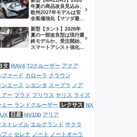
新型【MAZDA3】2026
2026年5月6日マイナー
年夏の商品改良見込み、
チェンジ、価格 NOAH
欧州2027年モデルは安
326万1500円、VOXY
全装備強化【マツダ最新
375万1000円、特別仕様
情報】フルモデルチェン
車 WxBと煌の追加に期
新型【タント】2026年
ジは2028年以降予想
待、S-Zに12.3インチメ
夏の一部改良型は現行最
ーター
終モデルか、受注開始、
スマートアシスト強化と
値上げ想定、2027年頃
フルモデルチェンジ予想
ヨタ
RAV4
TJクルーザー
アクア
【ダイハツ最新情報】
ルファード
カローラ
クラウン
ランエース
シエンタ
スープラ
ノア
リアー
プラド
プリウス
ヤリス
ライズ
ーミー
ランドクルーザー
レクサス
NX
UX
日産
NV100
アリア
クストレイル
エルグランド
サクラ
ルフィ
セレナ
ノート
ノートオーラ