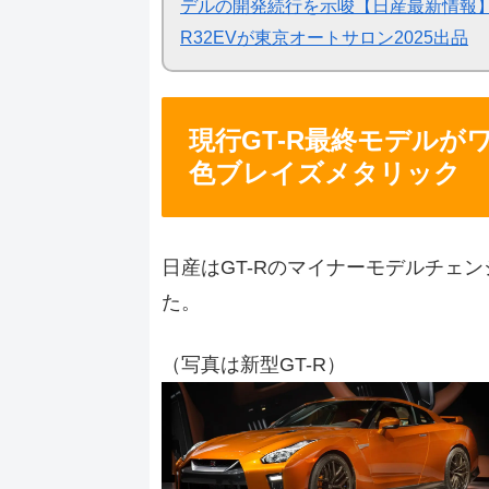
デルの開発続行を示唆【日産最新情報】
R32EVが東京オートサロン2025出品
現行GT-R最終モデル
色ブレイズメタリック
日産はGT-Rのマイナーモデルチェン
た。
（写真は新型GT-R）