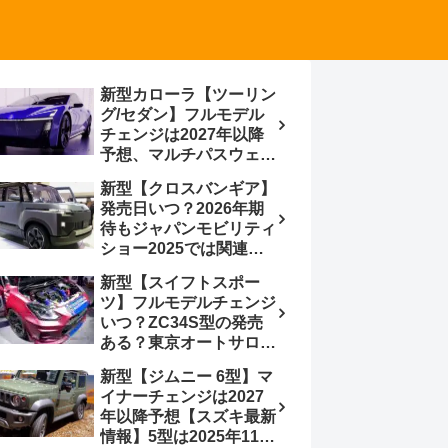
新型カローラ【ツーリン
グ/セダン】フルモデル
チェンジは2027年以降
予想、マルチパスウェイ
プラットフォーム採用、
新型【クロスバンギア】
BEVからの派生で新開発
発売日いつ？2026年期
小型エンジン搭載の
待もジャパンモビリティ
HEV/PHEV、ギガキャ
ショー2025では関連モ
ストの採用は無しか【ト
デルの出品無し【トヨタ
ヨタ最新情報】60周年記
新型【スイフトスポー
最新情報】ベース車ノ
念車発売
ツ】フルモデルチェンジ
ア/ヴォクシーの台湾生
いつ？ZC34S型の発売
産開始に注目、「ギア」
ある？東京オートサロン
のほか「コア」と「ツー
2026に期待、クールイ
ル」、デリカD:5対抗の
新型【ジムニー 6型】マ
エロー レヴはスイスポ
クロスオーバーSUVミニ
イナーチェンジは2027
コンセプトか？ハイブリ
バン
年以降予想【スズキ最新
ッド化/重量増/価格アッ
情報】5型は2025年11月
プが争点【スズキ最新情