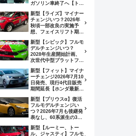
ガソリン車終了へ【トヨ
み、消費税込価格559万
タ最新情報】フルモデル
9000円から
新型【ライズ】マイナー
チェンジ2027年以降予
チェンジいつ？2026年
想
秋頃一部改良の実施予
想、フェイスリフト期
待、受注停止まだ？納期
新型【シビック】フルモ
2～3ヵ月に短縮【ダイハ
デルチェンジいつ？
ツ最新情報】前回改良は
2028年生産開始計画、
2024年11月5日、価格
次世代中型プラットフォ
180.07～244.2万円、値
ーム採用、2.0L e:HEV
上げ約8～10万円、法規
新型【フィット】マイナ
搭載予想【ホンダ最新情
対応、ハイブリッド
ーチェンジ2026年7月10
報】Honda S+ Shiftは現
4WD追加まだ、フルモ
日発売、現行4代目販売
行e:HEV RS 消費税込
デルチェンジはトヨタが
期間延長【ホンダ最新情
4,659,600円で先行導入
介入か
報】次期フィット5発表
新型【プリウスα】復活
いつ？フルモデルチェン
フルモデルチェンジい
ジは2029年頃まで遅れ
つ？2026年7月も後継発
る予想
表なし、60系派生の3列
シートが2027年以降に
新型【ルーミー、トー
発売される可能性は【ト
ル、ジャスティ】フルモ
ヨタ最新情報デザイン予