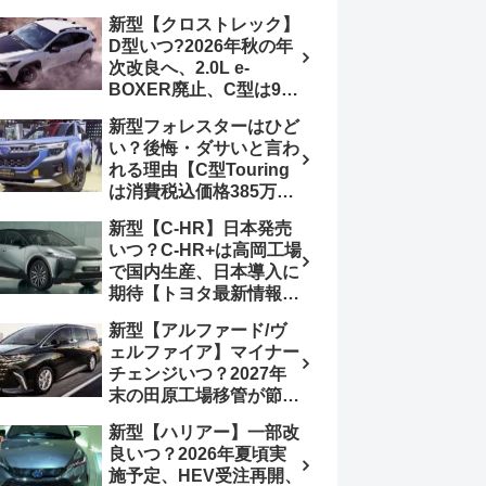
4日発売、DSBSⅡ・
報】特別仕様車
新型【クロストレック】
ACC・スズキコネクト
「ZC33S Final
D型いつ?2026年秋の年
採用
Edition」終了
次改良へ、2.0L e-
BOXER廃止、C型は9月
14日受注終了、CB18タ
新型フォレスターはひど
ーボ採用予想【スバル最
い？後悔・ダサいと言わ
新情報】
れる理由【C型Touring
は消費税込価格385万円
から、S:HEV燃費
新型【C-HR】日本発売
19.1km/L、納期4～5か
いつ？C-HR+は高岡工場
月】ナビUI・冬用タイ
で国内生産、日本導入に
ヤ・ウィルダネス日本発
期待【トヨタ最新情報】
売は？カーオブザイヤー
欧州では2026年3月発
とJNCAP大賞受賞後も
新型【アルファード/ヴ
売、2代目HEV・PHEV
残る注意点
ェルファイア】マイナー
は日本未導入
チェンジいつ？2027年
末の田原工場移管が節目
か、ハンマーヘッド採用
新型【ハリアー】一部改
のフェイスリフト予想
良いつ？2026年夏頃実
【トヨタ最新情報】
施予定、HEV受注再開、
2026年6月一部改良済