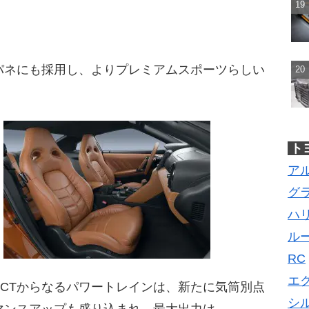
パネにも採用し、よりプレミアムスポーツらしい
ト
ア
グ
ハ
ル
RC
エ
6速DCTからなるパワートレインは、新たに気筒別点
シ
マンスアップも盛り込まれ、最大出力は