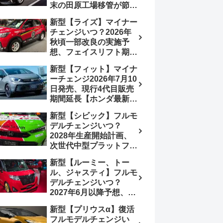
末の田原工場移管が節目
か、ハンマーヘッド採用
新型【ライズ】マイナー
のフェイスリフト予想
チェンジいつ？2026年
【トヨタ最新情報】
秋頃一部改良の実施予
2026年6月一部改良済
想、フェイスリフト期
み、消費税込価格559万
待、受注停止まだ？納期
9000円から
新型【フィット】マイナ
2～3ヵ月に短縮【ダイハ
ーチェンジ2026年7月10
ツ最新情報】前回改良は
日発売、現行4代目販売
2024年11月5日、価格
期間延長【ホンダ最新情
180.07～244.2万円、値
報】次期フィット5発表
上げ約8～10万円、法規
新型【シビック】フルモ
いつ？フルモデルチェン
対応、ハイブリッド
デルチェンジいつ？
ジは2029年頃まで遅れ
4WD追加まだ、フルモ
2028年生産開始計画、
る予想
デルチェンジはトヨタが
次世代中型プラットフォ
介入か
ーム採用、2.0L e:HEV
新型【ルーミー、トー
搭載予想【ホンダ最新情
ル、ジャスティ】フルモ
報】Honda S+ Shiftは現
デルチェンジいつ？
行e:HEV RS 消費税込
2027年6月以降予想、ビ
4,659,600円で先行導入
ッグマイナーチェンジも
新型【プリウスα】復活
う無い？【トヨタ最新情
フルモデルチェンジい
報】1.2Lハイブリッド追