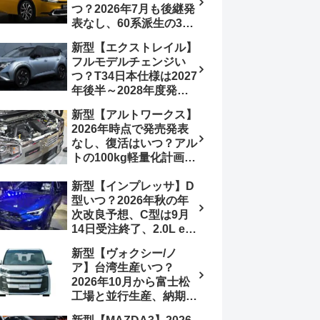
つ？2026年7月も後継発
加は次期型に期待
表なし、60系派生の3列
シートが2027年以降に
新型【エクストレイル】
発売される可能性は【ト
フルモデルチェンジい
ヨタ最新情報デザイン予
つ？T34日本仕様は2027
想画像】スライドドア装
年後半～2028年度発売
備の要望も
予想【日産最新情報】北
新型【アルトワークス】
米ローグe-POWERは
2026年時点で発売発表
2026年後半投入へ
なし、復活はいつ？アル
トの100kg軽量化計画は
継続中、現在80kgに目
新型【インプレッサ】D
処、5MTターボとアルト
型いつ？2026年秋の年
スピリットに期待【スズ
次改良予想、C型は9月
キ最新情報】
14日受注終了、2.0L e-
BOXER廃止、ストロン
新型【ヴォクシー/ノ
グハイブリッド設定無し
ア】台湾生産いつ？
予想【スバル最新情報】
2026年10月から富士松
工場と並行生産、納期短
縮へ【トヨタ最新情報】