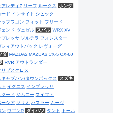
ェアレディZ
リーフ
ルークス
ホンダ
コード
インサイト
シビック
テップワゴン
フィット
フリード
ジェンド
ヴェゼル
スバル
WRX
XV
ンプレッサ
ソルテラ
フォレスター
ガシィアウトバック
レヴォーグ
ツダ
MAZDA2
MAZDA6
CX-5
CX-60
菱
RVR
アウトランダー
クリプスクロス
ニキャブバン/タウンボックス
スズキ
ルト
イグニス
インプレッサ
スクード
ジムニー
スイフト
ペーシア
ソリオ
ハスラー
ムーヴ
パン
ワゴンR
ダイハツ
タント
トール