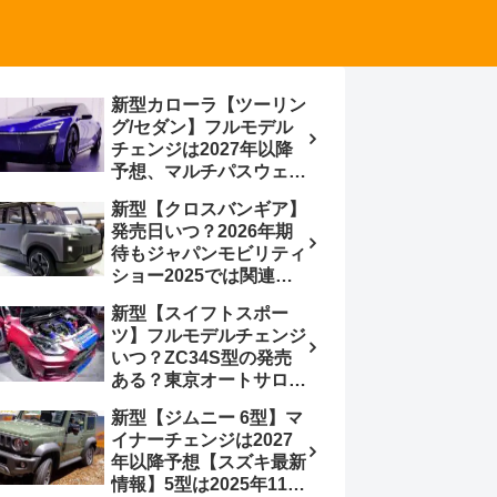
新型カローラ【ツーリン
グ/セダン】フルモデル
チェンジは2027年以降
予想、マルチパスウェイ
プラットフォーム採用、
新型【クロスバンギア】
BEVからの派生で新開発
発売日いつ？2026年期
小型エンジン搭載の
待もジャパンモビリティ
HEV/PHEV、ギガキャ
ショー2025では関連モ
ストの採用は無しか【ト
デルの出品無し【トヨタ
ヨタ最新情報】60周年記
新型【スイフトスポー
最新情報】ベース車ノ
念車発売
ツ】フルモデルチェンジ
ア/ヴォクシーの台湾生
いつ？ZC34S型の発売
産開始に注目、「ギア」
ある？東京オートサロン
のほか「コア」と「ツー
2026に期待、クールイ
ル」、デリカD:5対抗の
新型【ジムニー 6型】マ
エロー レヴはスイスポ
クロスオーバーSUVミニ
イナーチェンジは2027
コンセプトか？ハイブリ
バン
年以降予想【スズキ最新
ッド化/重量増/価格アッ
情報】5型は2025年11月
プが争点【スズキ最新情