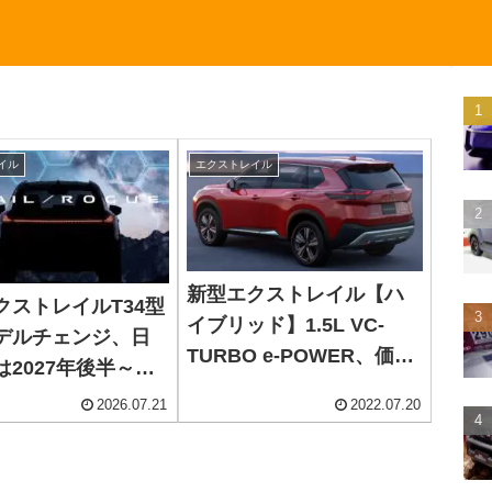
イル
エクストレイル
新型エクストレイル【ハ
クストレイルT34型
イブリッド】1.5L VC-
デルチェンジ、日
TURBO e-POWER、価格
は2027年後半～
値上がり、PHEVの可能性
8年度発売予想、北米
2026.07.21
2022.07.20
無し？
-POWERが先行