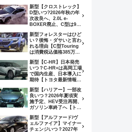
4日発売、DSBSⅡ・
報】特別仕様車
新型【クロストレック】
ACC・スズキコネクト
「ZC33S Final
D型いつ?2026年秋の年
採用
Edition」終了
次改良へ、2.0L e-
BOXER廃止、C型は9月
14日受注終了、CB18タ
新型フォレスターはひど
ーボ採用予想【スバル最
い？後悔・ダサいと言わ
新情報】
れる理由【C型Touring
は消費税込価格385万円
から、S:HEV燃費
新型【C-HR】日本発売
19.1km/L、納期4～5か
いつ？C-HR+は高岡工場
月】ナビUI・冬用タイ
で国内生産、日本導入に
ヤ・ウィルダネス日本発
期待【トヨタ最新情報】
売は？カーオブザイヤー
欧州では2026年3月発
とJNCAP大賞受賞後も
新型【ハリアー】一部改
売、2代目HEV・PHEV
残る注意点
良いつ？2026年夏頃実
は日本未導入
施予定、HEV受注再開、
ガソリン車終了へ【トヨ
タ最新情報】フルモデル
新型【アルファード/ヴ
チェンジ2027年以降予
ェルファイア】マイナー
想
チェンジいつ？2027年