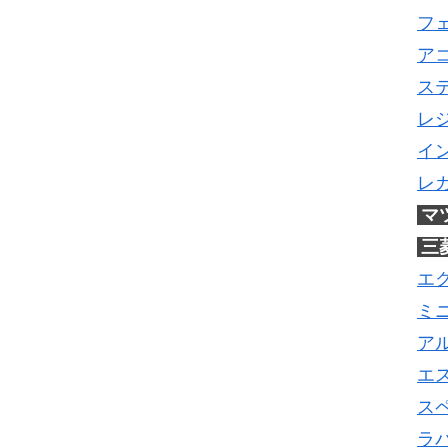
フ
ア
ス
レ
イ
レ
マ
三
エ
ミ
ア
エ
ス
ラ