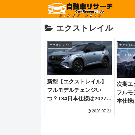
エクストレイル
エクストレイル
エクストレ
新型【エクストレイル】
次期エ
フルモデルチェンジい
フルモ
つ？T34日本仕様は2027年
本仕様
後半～2028年度発売予想
202
2026.07.21
【日産最新情報】北米ロ
ローグe
ーグe-POWERは2026年後
半投入へ