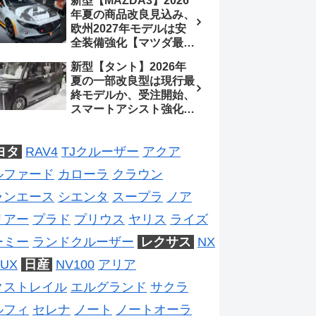
新型【MAZDA3】2026
2026年5月6日マイナー
年夏の商品改良見込み、
チェンジ、価格 NOAH
欧州2027年モデルは安
326万1500円、VOXY
全装備強化【マツダ最新
375万1000円、特別仕様
情報】フルモデルチェン
車 WxBと煌の追加に期
新型【タント】2026年
ジは2028年以降予想
待、S-Zに12.3インチメ
夏の一部改良型は現行最
ーター
終モデルか、受注開始、
スマートアシスト強化と
値上げ想定、2027年頃
フルモデルチェンジ予想
ヨタ
RAV4
TJクルーザー
アクア
【ダイハツ最新情報】
ルファード
カローラ
クラウン
ランエース
シエンタ
スープラ
ノア
リアー
プラド
プリウス
ヤリス
ライズ
ーミー
ランドクルーザー
レクサス
NX
UX
日産
NV100
アリア
クストレイル
エルグランド
サクラ
ルフィ
セレナ
ノート
ノートオーラ