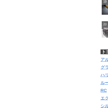
ト
ア
グ
ハ
ル
RC
エ
シ