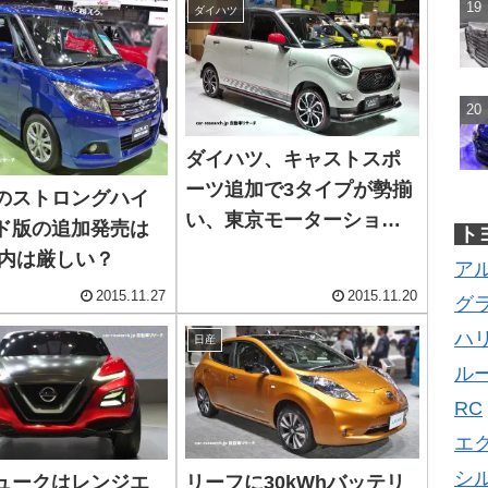
ダイハツ
ダイハツ、キャストスポ
ーツ追加で3タイプが勢揃
のストロングハイ
い、東京モーターショー
ド版の追加発売は
ト
2015
年内は厳しい？
ア
2015.11.27
2015.11.20
グ
ハ
日産
ル
RC
エ
シ
リーフに30kWhバッテリ
ュークはレンジエ