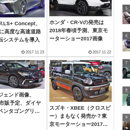
ホンダ・CR-Vの発売は
LS+ Concept、
2018年春頃予測、東京モ
0年に高度な高速道路
ーターショー2017画像
転システムを導入
2017.11.23
2017.11.22
スズキ
ジェンド画像、
8年市販予定、ダイヤ
スズキ・XBEE（クロスビ
ペンタゴングリル
ー）まもなく発売か？東
京モーターショー2017画