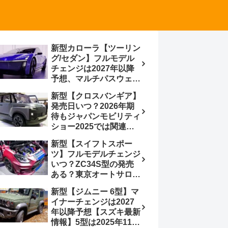
新型カローラ【ツーリン
グ/セダン】フルモデル
チェンジは2027年以降
予想、マルチパスウェイ
プラットフォーム採用、
新型【クロスバンギア】
BEVからの派生で新開発
発売日いつ？2026年期
小型エンジン搭載の
待もジャパンモビリティ
HEV/PHEV、ギガキャ
ショー2025では関連モ
ストの採用は無しか【ト
デルの出品無し【トヨタ
ヨタ最新情報】60周年記
新型【スイフトスポー
最新情報】ベース車ノ
念車発売
ツ】フルモデルチェンジ
ア/ヴォクシーの台湾生
いつ？ZC34S型の発売
産開始に注目、「ギア」
ある？東京オートサロン
のほか「コア」と「ツー
2026に期待、クールイ
ル」、デリカD:5対抗の
新型【ジムニー 6型】マ
エロー レヴはスイスポ
クロスオーバーSUVミニ
イナーチェンジは2027
コンセプトか？ハイブリ
バン
年以降予想【スズキ最新
ッド化/重量増/価格アッ
情報】5型は2025年11月
プが争点【スズキ最新情