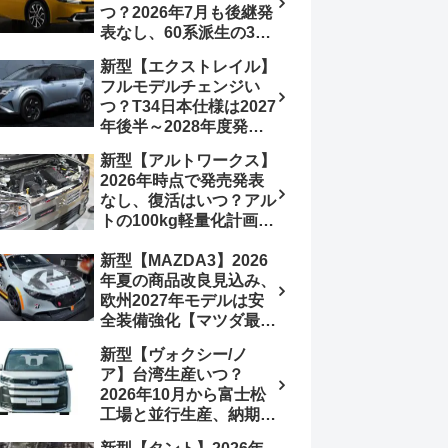
つ？2026年7月も後継発
加は次期型に期待
表なし、60系派生の3列
シートが2027年以降に
新型【エクストレイル】
発売される可能性は【ト
フルモデルチェンジい
ヨタ最新情報デザイン予
つ？T34日本仕様は2027
想画像】スライドドア装
年後半～2028年度発売
備の要望も
予想【日産最新情報】北
新型【アルトワークス】
米ローグe-POWERは
2026年時点で発売発表
2026年後半投入へ
なし、復活はいつ？アル
トの100kg軽量化計画は
継続中、現在80kgに目
新型【MAZDA3】2026
処、5MTターボとアルト
年夏の商品改良見込み、
スピリットに期待【スズ
欧州2027年モデルは安
キ最新情報】
全装備強化【マツダ最新
情報】フルモデルチェン
新型【ヴォクシー/ノ
ジは2028年以降予想
ア】台湾生産いつ？
2026年10月から富士松
工場と並行生産、納期短
縮へ【トヨタ最新情報】