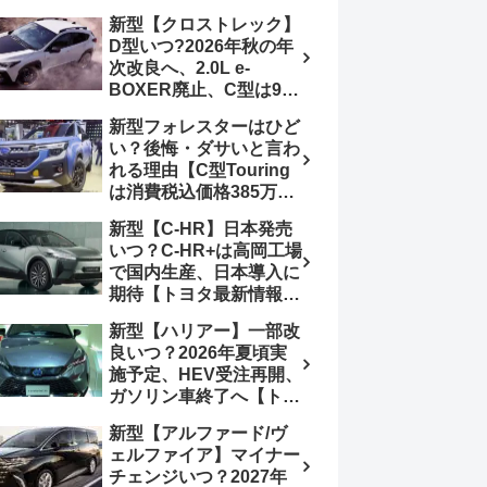
4日発売、DSBSⅡ・
報】特別仕様車
新型【クロストレック】
ACC・スズキコネクト
「ZC33S Final
D型いつ?2026年秋の年
採用
Edition」終了
次改良へ、2.0L e-
BOXER廃止、C型は9月
14日受注終了、CB18タ
新型フォレスターはひど
ーボ採用予想【スバル最
い？後悔・ダサいと言わ
新情報】
れる理由【C型Touring
は消費税込価格385万円
から、S:HEV燃費
新型【C-HR】日本発売
19.1km/L、納期4～5か
いつ？C-HR+は高岡工場
月】ナビUI・冬用タイ
で国内生産、日本導入に
ヤ・ウィルダネス日本発
期待【トヨタ最新情報】
売は？カーオブザイヤー
欧州では2026年3月発
とJNCAP大賞受賞後も
新型【ハリアー】一部改
売、2代目HEV・PHEV
残る注意点
良いつ？2026年夏頃実
は日本未導入
施予定、HEV受注再開、
ガソリン車終了へ【トヨ
タ最新情報】フルモデル
新型【アルファード/ヴ
チェンジ2027年以降予
ェルファイア】マイナー
想
チェンジいつ？2027年