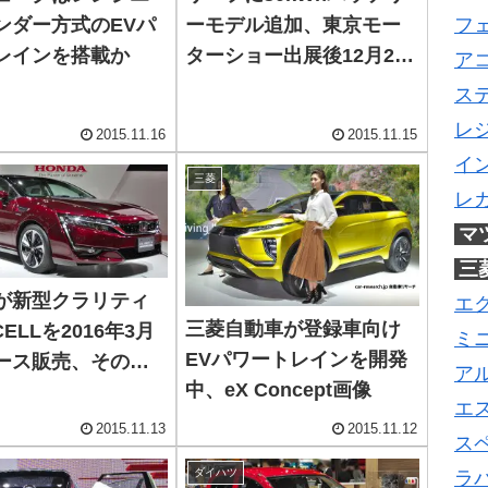
ーモデル追加、東京モー
フ
ンダー方式のEVパ
ターショー出展後12月24
レインを搭載か
ア
日発売へ
ス
レ
2015.11.16
2015.11.15
イ
三菱
レ
マ
三
が新型クラリティ
エ
三菱自動車が登録車向け
CELLを2016年3月
ミ
EVパワートレインを開発
ース販売、その後
ア
中、eX Concept画像
売
エ
2015.11.13
2015.11.12
ス
ダイハツ
ラ