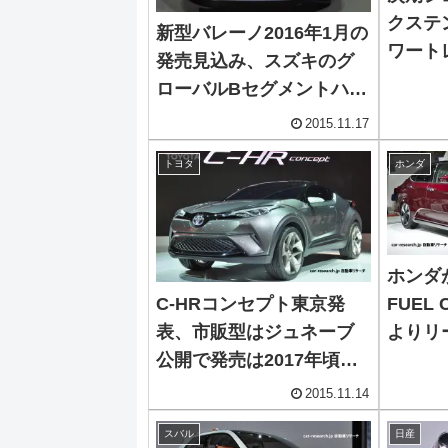
クステ
新型バレーノ2016年1月の
ワート
発売見込み、スズキのグ
ローバルBセグメントハッ
チ
2015.11.17
トヨタ
ホンダ
ホンダ
C-HRコンセプト東京発
FUEL 
表、市販型はジュネーブ
よりリ
公開で発売は2017年頃の
一般発
予測
2015.11.14
スバル
日産