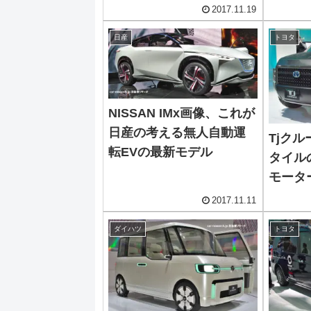
2017.11.19
日産
トヨタ
NISSAN IMx画像、これが
日産の考える無人自動運
Tjク
転EVの最新モデル
タイル
モータ
品
2017.11.11
ダイハツ
トヨタ