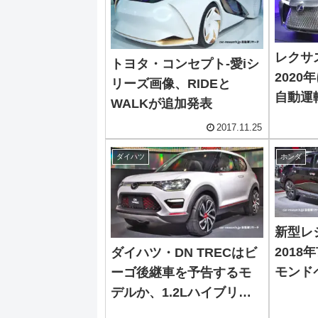
レクサス
トヨタ・コンセプト-愛iシ
202
リーズ画像、RIDEと
自動運
WALKが追加発表
2017.11.25
ダイハツ
ホンダ
新型レ
201
ダイハツ・DN TRECはビ
モンド
ーゴ後継車を予告するモ
採用
デルか、1.2Lハイブリッ
ド搭載