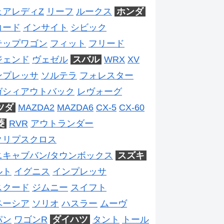
ェアレディZ
リーフ
ルークス
ホンダ
コード
インサイト
シビック
テップワゴン
フィット
フリード
ジェンド
ヴェゼル
スバル
WRX
XV
ンプレッサ
ソルテラ
フォレスター
ガシィアウトバック
レヴォーグ
ツダ
MAZDA2
MAZDA6
CX-5
CX-60
菱
RVR
アウトランダー
クリプスクロス
ニキャブバン/タウンボックス
スズキ
ルト
イグニス
インプレッサ
スクード
ジムニー
スイフト
ペーシア
ソリオ
ハスラー
ムーヴ
パン
ワゴンR
ダイハツ
タント
トール