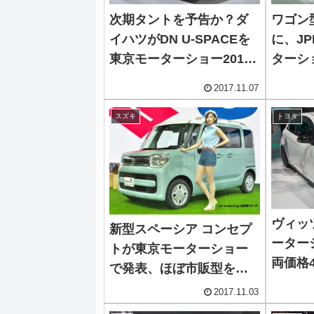
次期タントを予告か？ダ
ワゴン
イハツがDN U-SPACEを
に、JP
東京モーターショー2017
ターシ
で発表
2017.11.07
スズキ
トヨタ
ヴィッ
新型スペーシア コンセプ
ーター
トが東京モーターショー
両価格
で発表、ほぼ市販型を公
み
開
2017.11.03