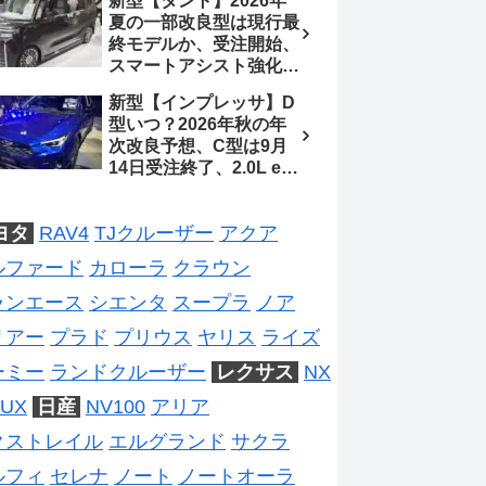
新型【タント】2026年
2026年5月6日マイナー
夏の一部改良型は現行最
チェンジ、価格 NOAH
終モデルか、受注開始、
326万1500円、VOXY
スマートアシスト強化と
375万1000円、特別仕様
値上げ想定、2027年頃
車 WxBと煌の追加に期
新型【インプレッサ】D
フルモデルチェンジ予想
待、S-Zに12.3インチメ
型いつ？2026年秋の年
【ダイハツ最新情報】
ーター
次改良予想、C型は9月
14日受注終了、2.0L e-
BOXER廃止、ストロン
グハイブリッド設定無し
ヨタ
RAV4
TJクルーザー
アクア
予想【スバル最新情報】
ルファード
カローラ
クラウン
ランエース
シエンタ
スープラ
ノア
リアー
プラド
プリウス
ヤリス
ライズ
ーミー
ランドクルーザー
レクサス
NX
UX
日産
NV100
アリア
クストレイル
エルグランド
サクラ
ルフィ
セレナ
ノート
ノートオーラ