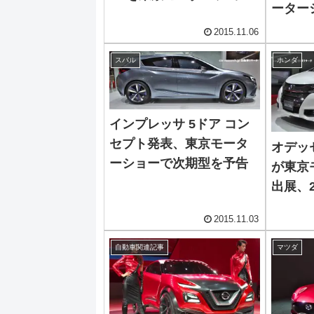
ーター
で発表
2015.11.06
スバル
ホンダ
インプレッサ 5ドア コン
セプト発表、東京モータ
オデッ
ーショーで次期型を予告
が東京
出展、
定
2015.11.03
自動車関連記事
マツダ