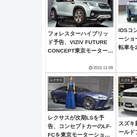
IDS
フォレスターハイブリッ
ーショ
ド予告、VIZIV FUTURE
転車を
CONCEPT東京モーターシ
ョー画像
2015.11.09
レクサス
スズキ
レクサスが次期LSを予
スズキ
告、コンセプトカーのLF-
ールド
FCを東京モーターショー