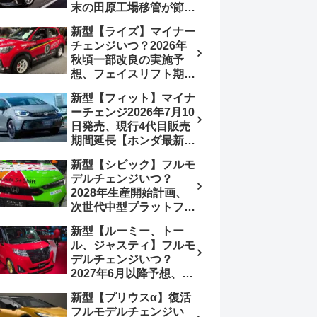
末の田原工場移管が節目
か、ハンマーヘッド採用
新型【ライズ】マイナー
のフェイスリフト予想
チェンジいつ？2026年
【トヨタ最新情報】
秋頃一部改良の実施予
2026年6月一部改良済
想、フェイスリフト期
み、消費税込価格559万
待、受注停止まだ？納期
9000円から
新型【フィット】マイナ
2～3ヵ月に短縮【ダイハ
ーチェンジ2026年7月10
ツ最新情報】前回改良は
日発売、現行4代目販売
2024年11月5日、価格
期間延長【ホンダ最新情
180.07～244.2万円、値
報】次期フィット5発表
上げ約8～10万円、法規
新型【シビック】フルモ
いつ？フルモデルチェン
対応、ハイブリッド
デルチェンジいつ？
ジは2029年頃まで遅れ
4WD追加まだ、フルモ
2028年生産開始計画、
る予想
デルチェンジはトヨタが
次世代中型プラットフォ
介入か
ーム採用、2.0L e:HEV
新型【ルーミー、トー
搭載予想【ホンダ最新情
ル、ジャスティ】フルモ
報】Honda S+ Shiftは現
デルチェンジいつ？
行e:HEV RS 消費税込
2027年6月以降予想、ビ
4,659,600円で先行導入
ッグマイナーチェンジも
新型【プリウスα】復活
う無い？【トヨタ最新情
フルモデルチェンジい
報】1.2Lハイブリッド追