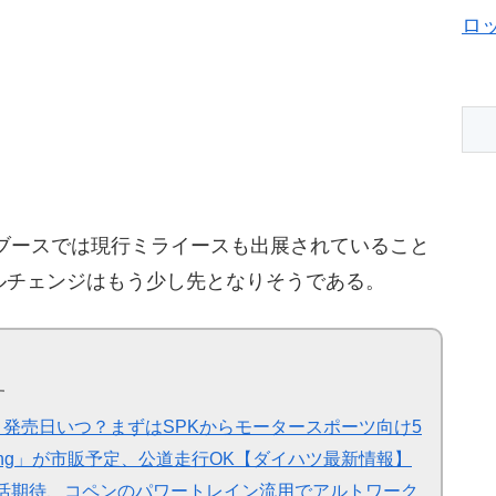
ロ
ツブースでは現行ミライースも出展されていること
ルチェンジはもう少し先となりそうである。
す
RT】発売日いつ？まずはSPKからモータースポーツ向け5
T Racing」が市販予定、公道走行OK【ダイハツ最新情報】
X復活期待、コペンのパワートレイン流用でアルトワーク