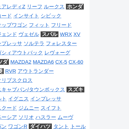
ェアレディZ
リーフ
ルークス
ホンダ
コード
インサイト
シビック
テップワゴン
フィット
フリード
ジェンド
ヴェゼル
スバル
WRX
XV
ンプレッサ
ソルテラ
フォレスター
ガシィアウトバック
レヴォーグ
ツダ
MAZDA2
MAZDA6
CX-5
CX-60
菱
RVR
アウトランダー
クリプスクロス
ニキャブバン/タウンボックス
スズキ
ルト
イグニス
インプレッサ
スクード
ジムニー
スイフト
ペーシア
ソリオ
ハスラー
ムーヴ
パン
ワゴンR
ダイハツ
タント
トール