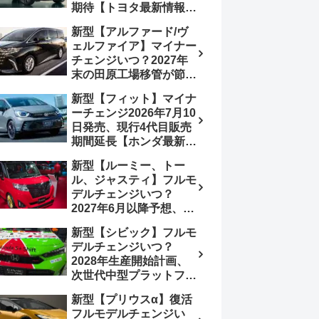
期待【トヨタ最新情報】
180.07～244.2万円、値
欧州では2026年3月発
上げ約8～10万円、法規
新型【アルファード/ヴ
売、2代目HEV・PHEV
対応、ハイブリッド
ェルファイア】マイナー
は日本未導入
4WD追加まだ、フルモ
チェンジいつ？2027年
デルチェンジはトヨタが
末の田原工場移管が節目
介入か
か、ハンマーヘッド採用
新型【フィット】マイナ
のフェイスリフト予想
ーチェンジ2026年7月10
【トヨタ最新情報】
日発売、現行4代目販売
2026年6月一部改良済
期間延長【ホンダ最新情
み、消費税込価格559万
報】次期フィット5発表
9000円から
新型【ルーミー、トー
いつ？フルモデルチェン
ル、ジャスティ】フルモ
ジは2029年頃まで遅れ
デルチェンジいつ？
る予想
2027年6月以降予想、ビ
ッグマイナーチェンジも
新型【シビック】フルモ
う無い？【トヨタ最新情
デルチェンジいつ？
報】1.2Lハイブリッド追
2028年生産開始計画、
加は次期型に期待
次世代中型プラットフォ
ーム採用、2.0L e:HEV
新型【プリウスα】復活
搭載予想【ホンダ最新情
フルモデルチェンジい
報】Honda S+ Shiftは現