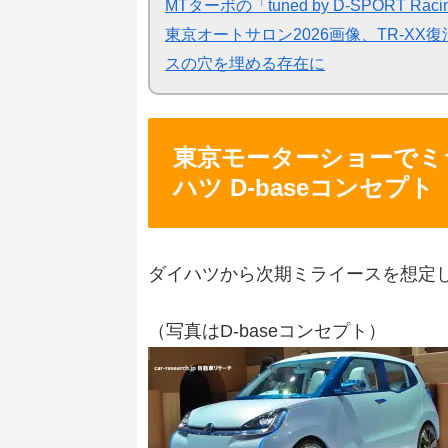
MTターボの「tuned by D-SPOR
東京オートサロン2026画像、TR-X
スの穴を埋める存在に
東京モーターショーでミ
ハツ D-baseコンセプト
ダイハツから次期ミライースを想定した
（写真はD-baseコンセプト）