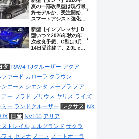
新型【タント】2026年
2026年5月6日マイナー
夏の一部改良型は現行最
チェンジ、価格 NOAH
終モデルか、受注開始、
326万1500円、VOXY
スマートアシスト強化と
375万1000円、特別仕様
値上げ想定、2027年頃
車 WxBと煌の追加に期
新型【インプレッサ】D
フルモデルチェンジ予想
待、S-Zに12.3インチメ
型いつ？2026年秋の年
【ダイハツ最新情報】
ーター
次改良予想、C型は9月
14日受注終了、2.0L e-
BOXER廃止、ストロン
グハイブリッド設定無し
ヨタ
RAV4
TJクルーザー
アクア
予想【スバル最新情報】
ルファード
カローラ
クラウン
ランエース
シエンタ
スープラ
ノア
リアー
プラド
プリウス
ヤリス
ライズ
ーミー
ランドクルーザー
レクサス
NX
UX
日産
NV100
アリア
クストレイル
エルグランド
サクラ
ルフィ
セレナ
ノート
ノートオーラ