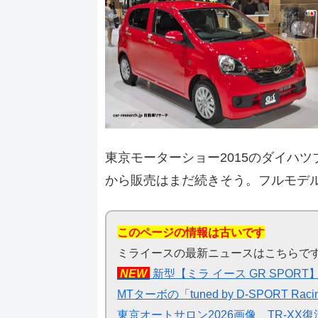
東京モーターショー2015のダイハ
から販売はまだ続きそう。フルモデ
このページの情報は古いです
ミライースの最新ニュースはこちらで
NEW
新型【ミラ イース GR SPO
MTターボの「tuned by D-SPOR
東京オートサロン2026画像、TR-X