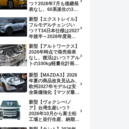
つ？2026年7月も後継発
行e:HEV RS 消費税込
表なし、60系派生の3列
4,659,600円で先行導入
シートが2027年以降に
新型【エクストレイル】
発売される可能性は【ト
フルモデルチェンジい
ヨタ最新情報デザイン予
つ？T34日本仕様は2027
想画像】スライドドア装
年後半～2028年度発売
備の要望も
予想【日産最新情報】北
新型【アルトワークス】
米ローグe-POWERは
2026年時点で発売発表
2026年後半投入へ
なし、復活はいつ？アル
トの100kg軽量化計画は
継続中、現在80kgに目
新型【MAZDA3】2026
処、5MTターボとアルト
年夏の商品改良見込み、
スピリットに期待【スズ
欧州2027年モデルは安
キ最新情報】
全装備強化【マツダ最新
情報】フルモデルチェン
新型【ヴォクシー/ノ
ジは2028年以降予想
ア】台湾生産いつ？
2026年10月から富士松
工場と並行生産、納期短
縮へ【トヨタ最新情報】