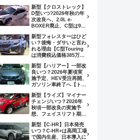
4日発売、DSBSⅡ・
報】特別仕様車
新型【クロストレック】
ACC・スズキコネクト
「ZC33S Final
D型いつ?2026年秋の年
採用
Edition」終了
次改良へ、2.0L e-
BOXER廃止、C型は9月
14日受注終了、CB18タ
新型フォレスターはひど
ーボ採用予想【スバル最
い？後悔・ダサいと言わ
新情報】
れる理由【C型Touring
は消費税込価格385万円
から、S:HEV燃費
新型【ハリアー】一部改
19.1km/L、納期4～5か
良いつ？2026年夏頃実
月】ナビUI・冬用タイ
施予定、HEV受注再開、
ヤ・ウィルダネス日本発
ガソリン車終了へ【トヨ
売は？カーオブザイヤー
タ最新情報】フルモデル
とJNCAP大賞受賞後も
新型【ライズ】マイナー
チェンジ2027年以降予
残る注意点
チェンジいつ？2026年
想
秋頃一部改良の実施予
想、フェイスリフト期
待、受注停止まだ？納期
新型【C-HR】日本発売
2～3ヵ月に短縮【ダイハ
いつ？C-HR+は高岡工場
ツ最新情報】前回改良は
で国内生産、日本導入に
2024年11月5日、価格