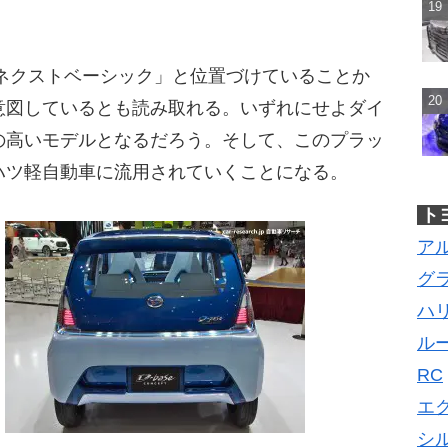
を「ネクストベーシック」と位置づけていることか
意図しているとも読み取れる。いずれにせよダイ
の高いモデルとなるだろう。そして、このプラッ
ハツ軽自動車に流用されていくことになる。
ト
ア
グ
ハ
ル
RC
エ
シ