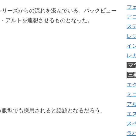
フ
シリーズからの流れを汲んでいる。バックビュー
ア
キ・アルトを連想させるものとなった。
ス
レ
イ
レ
マ
三
エ
ミ
ア
市販型でも採用されると話題となるだろう。
エ
ス
ラ