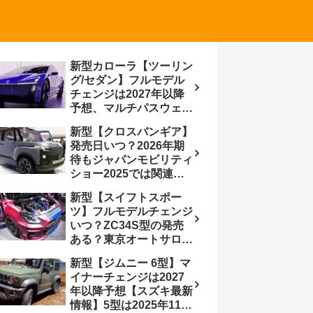
新型カローラ【ツーリン
グ/セダン】フルモデル
チェンジは2027年以降
予想、マルチパスウェイ
プラットフォーム採用、
新型【クロスバンギア】
BEVからの派生で新開発
発売日いつ？2026年期
小型エンジン搭載の
待もジャパンモビリティ
HEV/PHEV、ギガキャ
ショー2025では関連モ
ストの採用は無しか【ト
デルの出品無し【トヨタ
ヨタ最新情報】60周年記
新型【スイフトスポー
最新情報】ベース車ノ
念車発売
ツ】フルモデルチェンジ
ア/ヴォクシーの台湾生
いつ？ZC34S型の発売
産開始に注目、「ギア」
ある？東京オートサロン
のほか「コア」と「ツー
2026に期待、クールイ
ル」、デリカD:5対抗の
新型【ジムニー 6型】マ
エロー レヴはスイスポ
クロスオーバーSUVミニ
イナーチェンジは2027
コンセプトか？ハイブリ
バン
年以降予想【スズキ最新
ッド化/重量増/価格アッ
情報】5型は2025年11月
プが争点【スズキ最新情