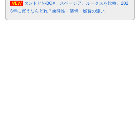
NEW
タントとN-BOX、スペーシア、ルークスを比較、202
6年に買うならどれ？乗降性・装備・燃費の違い