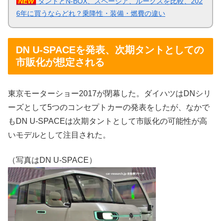
NEW
タントとN-BOX、スペーシア、ルークスを比較、202
6年に買うならどれ？乗降性・装備・燃費の違い
DN U-SPACEを発表、次期タントとしての
市販化が想定される
東京モーターショー2017が閉幕した。ダイハツはDNシリ
ーズとして5つのコンセプトカーの発表をしたが、なかで
もDN U-SPACEは次期タントとして市販化の可能性が高
いモデルとして注目された。
（写真はDN U-SPACE）