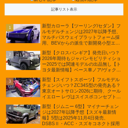
新型カローラ【ツーリング/セダン】フ
ルモデルチェンジは2027年以降予想、
マルチパスウェイプラットフォーム採
用、BEVからの派生で新開発小型エン
ジン搭載のHEV/PHEV、ギガキャスト
新型【クロスバンギア】発売日いつ？
の採用は無しか【トヨタ最新情報】60
2026年期待もジャパンモビリティショ
周年記念車発売
ー2025では関連モデルの出品無し【ト
ヨタ最新情報】ベース車ノア/ヴォクシ
ーの台湾生産開始に注目、「ギア」の
新型【スイフトスポーツ】フルモデル
ほか「コア」と「ツール」、デリカ
チェンジいつ？ZC34S型の発売ある？
D:5対抗のクロスオーバーSUVミニバ
東京オートサロン2026に期待、クール
ン
イエロー レヴはスイスポコンセプト
か？ハイブリッド化/重量増/価格アッ
新型【ジムニー 6型】マイナーチェン
プが争点【スズキ最新情報】特別仕様
ジは2027年以降予想【スズキ最新情
車「ZC33S Final Edition」終了
報】5型は2025年11月4日発売、
DSBSⅡ・ACC・スズキコネクト採用