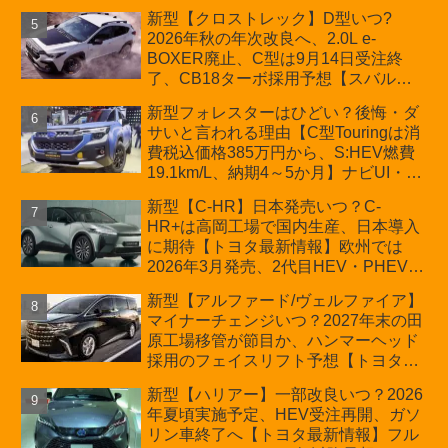
新型【クロストレック】D型いつ?
2026年秋の年次改良へ、2.0L e-
BOXER廃止、C型は9月14日受注終
了、CB18ターボ採用予想【スバル最
新情報】
新型フォレスターはひどい？後悔・ダ
サいと言われる理由【C型Touringは消
費税込価格385万円から、S:HEV燃費
19.1km/L、納期4～5か月】ナビUI・冬
用タイヤ・ウィルダネス日本発売は？
新型【C-HR】日本発売いつ？C-
カーオブザイヤーとJNCAP大賞受賞後
HR+は高岡工場で国内生産、日本導入
も残る注意点
に期待【トヨタ最新情報】欧州では
2026年3月発売、2代目HEV・PHEVは
日本未導入
新型【アルファード/ヴェルファイア】
マイナーチェンジいつ？2027年末の田
原工場移管が節目か、ハンマーヘッド
採用のフェイスリフト予想【トヨタ最
新情報】2026年6月一部改良済み、消
新型【ハリアー】一部改良いつ？2026
費税込価格559万9000円から
年夏頃実施予定、HEV受注再開、ガソ
リン車終了へ【トヨタ最新情報】フル