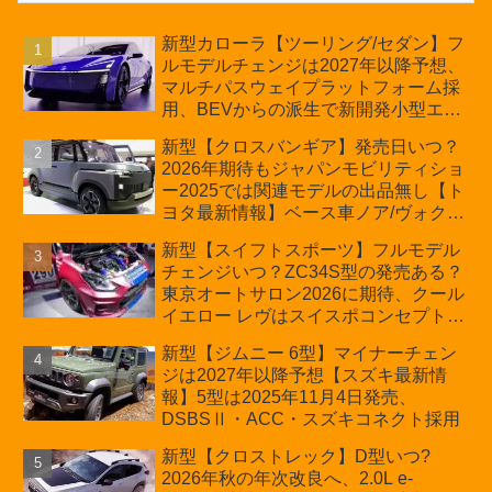
新型カローラ【ツーリング/セダン】フ
ルモデルチェンジは2027年以降予想、
マルチパスウェイプラットフォーム採
用、BEVからの派生で新開発小型エン
ジン搭載のHEV/PHEV、ギガキャスト
新型【クロスバンギア】発売日いつ？
の採用は無しか【トヨタ最新情報】60
2026年期待もジャパンモビリティショ
周年記念車発売
ー2025では関連モデルの出品無し【ト
ヨタ最新情報】ベース車ノア/ヴォクシ
ーの台湾生産開始に注目、「ギア」の
新型【スイフトスポーツ】フルモデル
ほか「コア」と「ツール」、デリカ
チェンジいつ？ZC34S型の発売ある？
D:5対抗のクロスオーバーSUVミニバ
東京オートサロン2026に期待、クール
ン
イエロー レヴはスイスポコンセプト
か？ハイブリッド化/重量増/価格アッ
新型【ジムニー 6型】マイナーチェン
プが争点【スズキ最新情報】特別仕様
ジは2027年以降予想【スズキ最新情
車「ZC33S Final Edition」終了
報】5型は2025年11月4日発売、
DSBSⅡ・ACC・スズキコネクト採用
新型【クロストレック】D型いつ?
2026年秋の年次改良へ、2.0L e-