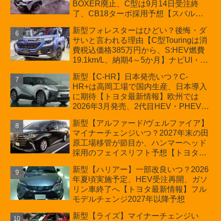
BOXER廃止、C型は9月14日受注終
了、CB18ターボ採用予想【スバル最
新情報】
新型フォレスターはひどい？後悔・ダ
サいと言われる理由【C型Touringは消
費税込価格385万円から、S:HEV燃費
19.1km/L、納期4～5か月】ナビUI・冬
用タイヤ・ウィルダネス日本発売は？
新型【C-HR】日本発売いつ？C-
カーオブザイヤーとJNCAP大賞受賞後
HR+は高岡工場で国内生産、日本導入
も残る注意点
に期待【トヨタ最新情報】欧州では
2026年3月発売、2代目HEV・PHEVは
日本未導入
新型【アルファード/ヴェルファイア】
マイナーチェンジいつ？2027年末の田
原工場移管が節目か、ハンマーヘッド
採用のフェイスリフト予想【トヨタ最
新情報】2026年6月一部改良済み、消
新型【ハリアー】一部改良いつ？2026
費税込価格559万9000円から
年夏頃実施予定、HEV受注再開、ガソ
リン車終了へ【トヨタ最新情報】フル
モデルチェンジ2027年以降予想
新型【ライズ】マイナーチェンジい