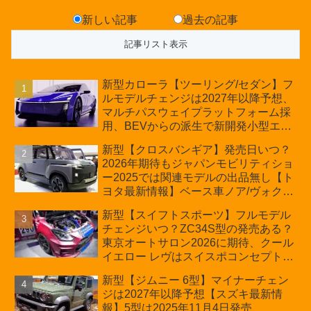
新しい記事
過去の記事
新型カローラ【ツーリング/セダン】フ
ルモデルチェンジは2027年以降予想、
マルチパスウェイプラットフォーム採
用、BEVからの派生で新開発小型エン
ジン搭載のHEV/PHEV、ギガキャスト
新型【クロスバンギア】発売日いつ？
の採用は無しか【トヨタ最新情報】60
2026年期待もジャパンモビリティショ
周年記念車発売
ー2025では関連モデルの出品無し【ト
ヨタ最新情報】ベース車ノア/ヴォクシ
ーの台湾生産開始に注目、「ギア」の
新型【スイフトスポーツ】フルモデル
ほか「コア」と「ツール」、デリカ
チェンジいつ？ZC34S型の発売ある？
D:5対抗のクロスオーバーSUVミニバ
東京オートサロン2026に期待、クール
ン
イエロー レヴはスイスポコンセプト
か？ハイブリッド化/重量増/価格アッ
新型【ジムニー 6型】マイナーチェン
プが争点【スズキ最新情報】特別仕様
ジは2027年以降予想【スズキ最新情
車「ZC33S Final Edition」終了
報】5型は2025年11月4日発売、