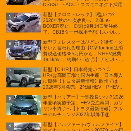
DSBSⅡ・ACC・スズキコネクト採用
新型【クロストレック】D型いつ?
2026年秋の年次改良へ、2.0L e-
BOXER廃止、C型は9月14日受注終
了、CB18ターボ採用予想【スバル最
新情報】
新型フォレスターはひどい？後悔・ダ
サいと言われる理由【C型Touringは消
費税込価格385万円から、S:HEV燃費
19.1km/L、納期4～5か月】ナビUI・冬
用タイヤ・ウィルダネス日本発売は？
新型【C-HR】日本発売いつ？C-
カーオブザイヤーとJNCAP大賞受賞後
HR+は高岡工場で国内生産、日本導入
も残る注意点
に期待【トヨタ最新情報】欧州では
2026年3月発売、2代目HEV・PHEVは
日本未導入
新型【ハリアー】一部改良いつ？2026
年夏頃実施予定、HEV受注再開、ガソ
リン車終了へ【トヨタ最新情報】フル
モデルチェンジ2027年以降予想
新型【アルファード/ヴェルファイア】
マイナーチェンジいつ？2027年末の田