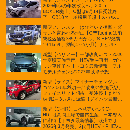
2026年秋の年次改良へ、2.0L e-
BOXER廃止、C型は9月14日受注終
了、CB18ターボ採用予想【スバル最
新情報】
新型フォレスターはひどい？後悔・ダ
サいと言われる理由【C型Touringは消
費税込価格385万円から、S:HEV燃費
19.1km/L、納期4～5か月】ナビUI・冬
用タイヤ・ウィルダネス日本発売は？
新型【ハリアー】一部改良いつ？2026
カーオブザイヤーとJNCAP大賞受賞後
年夏頃実施予定、HEV受注再開、ガソ
も残る注意点
リン車終了へ【トヨタ最新情報】フル
モデルチェンジ2027年以降予想
新型【ライズ】マイナーチェンジい
つ？2026年秋頃一部改良の実施予想、
フェイスリフト期待、受注停止まだ？
納期2～3ヵ月に短縮【ダイハツ最新情
報】前回改良は2024年11月5日、価格
新型【C-HR】日本発売いつ？C-
180.07～244.2万円、値上げ約8～10万
HR+は高岡工場で国内生産、日本導入
円、法規対応、ハイブリッド4WD追加
に期待【トヨタ最新情報】欧州では
まだ、フルモデルチェンジはトヨタが
2026年3月発売、2代目HEV・PHEVは
介入か