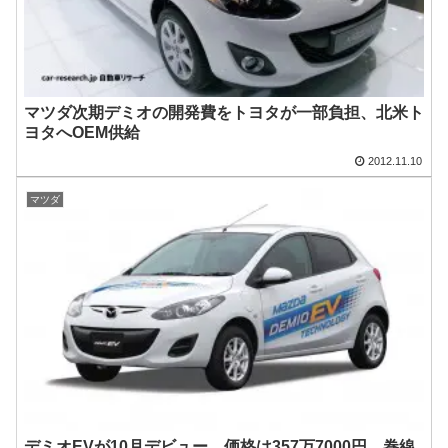
マツダ次期デミオの開発費をトヨタが一部負担、北米ト
ヨタへOEM供給
2012.11.10
マツダ
デミオEVが10月デビュー、価格は357万7000円、巻線