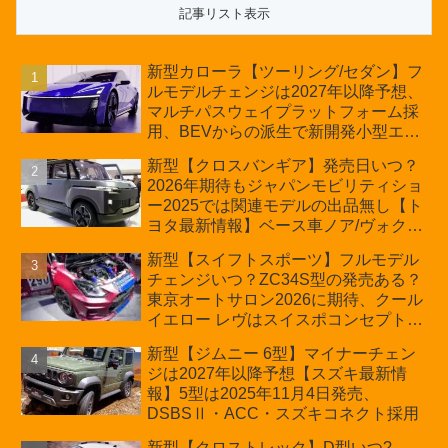
新型カローラ【ツーリング/セダン】フ
ルモデルチェンジは2027年以降予想、
マルチパスウェイプラットフォーム採
用、BEVからの派生で新開発小型エン
ジン搭載のHEV/PHEV、ギガキャスト
新型【クロスバンギア】発売日いつ？
の採用は無しか【トヨタ最新情報】60
2026年期待もジャパンモビリティショ
周年記念車発売
ー2025では関連モデルの出品無し【ト
ヨタ最新情報】ベース車ノア/ヴォクシ
ーの台湾生産開始に注目、「ギア」の
新型【スイフトスポーツ】フルモデル
ほか「コア」と「ツール」、デリカ
チェンジいつ？ZC34S型の発売ある？
D:5対抗のクロスオーバーSUVミニバ
東京オートサロン2026に期待、クール
ン
イエロー レヴはスイスポコンセプト
か？ハイブリッド化/重量増/価格アッ
新型【ジムニー 6型】マイナーチェン
プが争点【スズキ最新情報】特別仕様
ジは2027年以降予想【スズキ最新情
車「ZC33S Final Edition」終了
報】5型は2025年11月4日発売、
DSBSⅡ・ACC・スズキコネクト採用
新型【クロストレック】D型いつ?