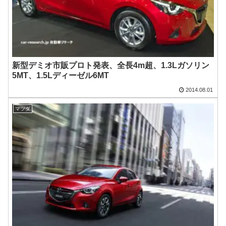
新型デミオ市販プロト発表、全長4m超、1.3Lガソリン
5MT、1.5Lディーゼル6MT
2014.08.01
マツダ