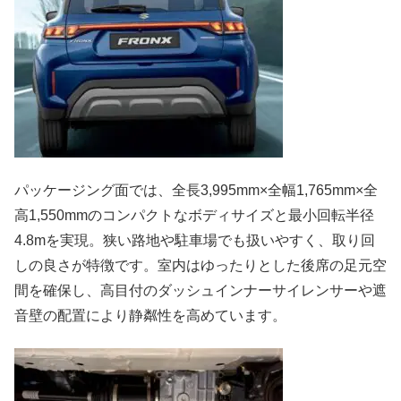
パッケージング面では、全長3,995mm×全幅1,765mm×全
高1,550mmのコンパクトなボディサイズと最小回転半径
4.8mを実現。狭い路地や駐車場でも扱いやすく、取り回
しの良さが特徴です。室内はゆったりとした後席の足元空
間を確保し、高目付のダッシュインナーサイレンサーや遮
音壁の配置により静粼性を高めています。