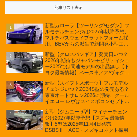
新型カローラ【ツーリング/セダン】フ
ルモデルチェンジは2027年以降予想、
マルチパスウェイプラットフォーム採
用、BEVからの派生で新開発小型エン
ジン搭載のHEV/PHEV、ギガキャスト
新型【クロスバンギア】発売日いつ？
の採用は無しか【トヨタ最新情報】60
2026年期待もジャパンモビリティショ
周年記念車発売
ー2025では関連モデルの出品無し【ト
ヨタ最新情報】ベース車ノア/ヴォクシ
ーの台湾生産開始に注目、「ギア」の
新型【スイフトスポーツ】フルモデル
ほか「コア」と「ツール」、デリカ
チェンジいつ？ZC34S型の発売ある？
D:5対抗のクロスオーバーSUVミニバ
東京オートサロン2026に期待、クール
ン
イエロー レヴはスイスポコンセプト
か？ハイブリッド化/重量増/価格アッ
新型【ジムニー 6型】マイナーチェン
プが争点【スズキ最新情報】特別仕様
ジは2027年以降予想【スズキ最新情
車「ZC33S Final Edition」終了
報】5型は2025年11月4日発売、
DSBSⅡ・ACC・スズキコネクト採用