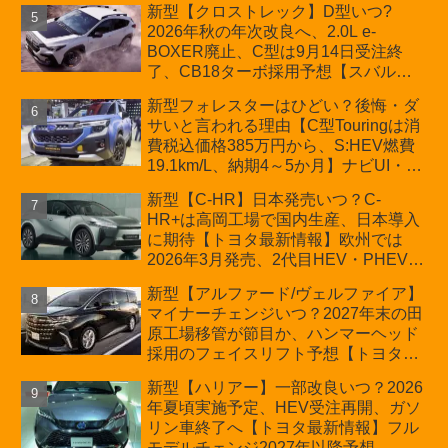
新型【クロストレック】D型いつ?
2026年秋の年次改良へ、2.0L e-
BOXER廃止、C型は9月14日受注終
了、CB18ターボ採用予想【スバル最
新情報】
新型フォレスターはひどい？後悔・ダ
サいと言われる理由【C型Touringは消
費税込価格385万円から、S:HEV燃費
19.1km/L、納期4～5か月】ナビUI・冬
用タイヤ・ウィルダネス日本発売は？
新型【C-HR】日本発売いつ？C-
カーオブザイヤーとJNCAP大賞受賞後
HR+は高岡工場で国内生産、日本導入
も残る注意点
に期待【トヨタ最新情報】欧州では
2026年3月発売、2代目HEV・PHEVは
日本未導入
新型【アルファード/ヴェルファイア】
マイナーチェンジいつ？2027年末の田
原工場移管が節目か、ハンマーヘッド
採用のフェイスリフト予想【トヨタ最
新情報】2026年6月一部改良済み、消
新型【ハリアー】一部改良いつ？2026
費税込価格559万9000円から
年夏頃実施予定、HEV受注再開、ガソ
リン車終了へ【トヨタ最新情報】フル
モデルチェンジ2027年以降予想