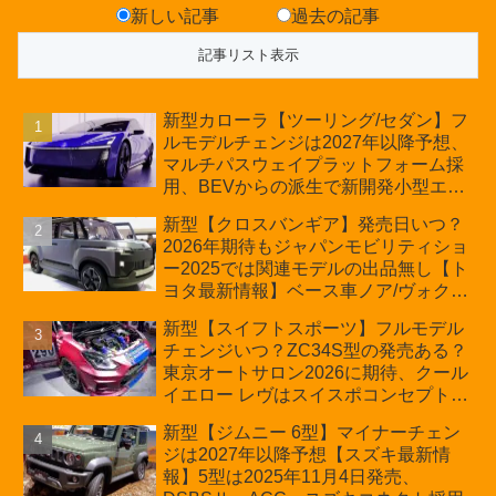
新しい記事
過去の記事
新型カローラ【ツーリング/セダン】フ
ルモデルチェンジは2027年以降予想、
マルチパスウェイプラットフォーム採
用、BEVからの派生で新開発小型エン
ジン搭載のHEV/PHEV、ギガキャスト
新型【クロスバンギア】発売日いつ？
の採用は無しか【トヨタ最新情報】60
2026年期待もジャパンモビリティショ
周年記念車発売
ー2025では関連モデルの出品無し【ト
ヨタ最新情報】ベース車ノア/ヴォクシ
ーの台湾生産開始に注目、「ギア」の
新型【スイフトスポーツ】フルモデル
ほか「コア」と「ツール」、デリカ
チェンジいつ？ZC34S型の発売ある？
D:5対抗のクロスオーバーSUVミニバ
東京オートサロン2026に期待、クール
ン
イエロー レヴはスイスポコンセプト
か？ハイブリッド化/重量増/価格アッ
新型【ジムニー 6型】マイナーチェン
プが争点【スズキ最新情報】特別仕様
ジは2027年以降予想【スズキ最新情
車「ZC33S Final Edition」終了
報】5型は2025年11月4日発売、