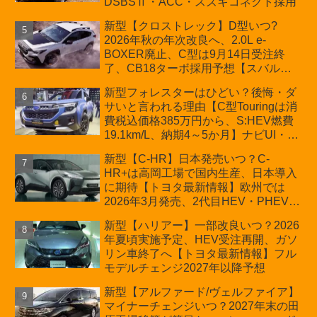
DSBSⅡ・ACC・スズキコネクト採用
新型【クロストレック】D型いつ?
2026年秋の年次改良へ、2.0L e-
BOXER廃止、C型は9月14日受注終
了、CB18ターボ採用予想【スバル最
新情報】
新型フォレスターはひどい？後悔・ダ
サいと言われる理由【C型Touringは消
費税込価格385万円から、S:HEV燃費
19.1km/L、納期4～5か月】ナビUI・冬
用タイヤ・ウィルダネス日本発売は？
新型【C-HR】日本発売いつ？C-
カーオブザイヤーとJNCAP大賞受賞後
HR+は高岡工場で国内生産、日本導入
も残る注意点
に期待【トヨタ最新情報】欧州では
2026年3月発売、2代目HEV・PHEVは
日本未導入
新型【ハリアー】一部改良いつ？2026
年夏頃実施予定、HEV受注再開、ガソ
リン車終了へ【トヨタ最新情報】フル
モデルチェンジ2027年以降予想
新型【アルファード/ヴェルファイア】
マイナーチェンジいつ？2027年末の田