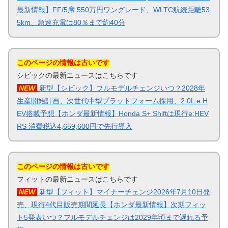
最新情報】FF/5席 550万円ワングレード、WLTC航続距離53
5km、急速充電は80％まで約40分
このページの情報は古いです
シビックの最新ニュースはこちらです
NEW
新型【シビック】フルモデルチェンジいつ？2028年
生産開始計画、次世代中型プラットフォーム採用、2.0L e:H
EV搭載予想【ホンダ最新情報】Honda S+ Shiftは現行e:HEV
RS 消費税込4,659,600円で先行導入
このページの情報は古いです
フィットの最新ニュースはこちらです
NEW
新型【フィット】マイナーチェンジ2026年7月10日発
売、現行4代目販売期間延長【ホンダ最新情報】次期フィッ
ト5発表いつ？フルモデルチェンジは2029年頃まで遅れる予