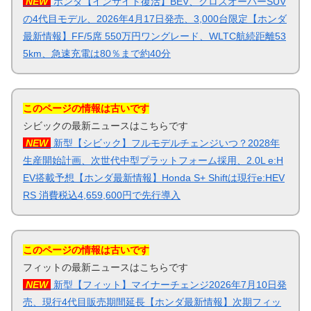
NEW
ホンダ【インサイト復活】BEV、クロスオーバーSUV
の4代目モデル、2026年4月17日発売、3,000台限定【ホンダ
最新情報】FF/5席 550万円ワングレード、WLTC航続距離53
5km、急速充電は80％まで約40分
このページの情報は古いです
シビックの最新ニュースはこちらです
NEW
新型【シビック】フルモデルチェンジいつ？2028年
生産開始計画、次世代中型プラットフォーム採用、2.0L e:H
EV搭載予想【ホンダ最新情報】Honda S+ Shiftは現行e:HEV
RS 消費税込4,659,600円で先行導入
このページの情報は古いです
フィットの最新ニュースはこちらです
NEW
新型【フィット】マイナーチェンジ2026年7月10日発
売、現行4代目販売期間延長【ホンダ最新情報】次期フィッ