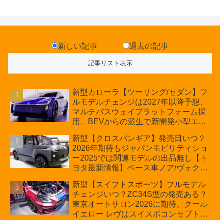
新しい記事
過去の記事
新型カローラ【ツーリング/セダン】フ
ルモデルチェンジは2027年以降予想、
マルチパスウェイプラットフォーム採
用、BEVからの派生で新開発小型エン
ジン搭載のHEV/PHEV、ギガキャスト
新型【クロスバンギア】発売日いつ？
の採用は無しか【トヨタ最新情報】60
2026年期待もジャパンモビリティショ
周年記念車発売
ー2025では関連モデルの出品無し【ト
ヨタ最新情報】ベース車ノア/ヴォクシ
ーの台湾生産開始に注目、「ギア」の
新型【スイフトスポーツ】フルモデル
ほか「コア」と「ツール」、デリカ
チェンジいつ？ZC34S型の発売ある？
D:5対抗のクロスオーバーSUVミニバ
東京オートサロン2026に期待、クール
ン
イエロー レヴはスイスポコンセプト