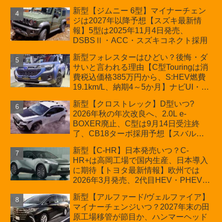
か？ハイブリッド化/重量増/価格アッ
新型【ジムニー 6型】マイナーチェン
プが争点【スズキ最新情報】特別仕様
ジは2027年以降予想【スズキ最新情
車「ZC33S Final Edition」終了
報】5型は2025年11月4日発売、
DSBSⅡ・ACC・スズキコネクト採用
新型フォレスターはひどい？後悔・ダ
サいと言われる理由【C型Touringは消
費税込価格385万円から、S:HEV燃費
19.1km/L、納期4～5か月】ナビUI・冬
用タイヤ・ウィルダネス日本発売は？
新型【クロストレック】D型いつ?
カーオブザイヤーとJNCAP大賞受賞後
2026年秋の年次改良へ、2.0L e-
も残る注意点
BOXER廃止、C型は9月14日受注終
了、CB18ターボ採用予想【スバル最
新情報】
新型【C-HR】日本発売いつ？C-
HR+は高岡工場で国内生産、日本導入
に期待【トヨタ最新情報】欧州では
2026年3月発売、2代目HEV・PHEVは
日本未導入
新型【アルファード/ヴェルファイア】
マイナーチェンジいつ？2027年末の田
原工場移管が節目か、ハンマーヘッド