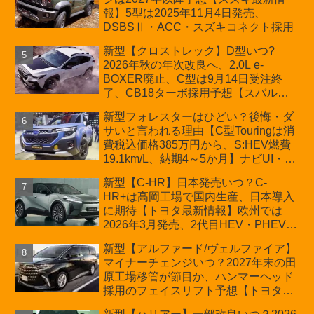
車「ZC33S Final Edition」終了
報】5型は2025年11月4日発売、
DSBSⅡ・ACC・スズキコネクト採用
新型【クロストレック】D型いつ?
2026年秋の年次改良へ、2.0L e-
BOXER廃止、C型は9月14日受注終
了、CB18ターボ採用予想【スバル最
新情報】
新型フォレスターはひどい？後悔・ダ
サいと言われる理由【C型Touringは消
費税込価格385万円から、S:HEV燃費
19.1km/L、納期4～5か月】ナビUI・冬
用タイヤ・ウィルダネス日本発売は？
新型【C-HR】日本発売いつ？C-
カーオブザイヤーとJNCAP大賞受賞後
HR+は高岡工場で国内生産、日本導入
も残る注意点
に期待【トヨタ最新情報】欧州では
2026年3月発売、2代目HEV・PHEVは
日本未導入
新型【アルファード/ヴェルファイア】
マイナーチェンジいつ？2027年末の田
原工場移管が節目か、ハンマーヘッド
採用のフェイスリフト予想【トヨタ最
新情報】2026年6月一部改良済み、消