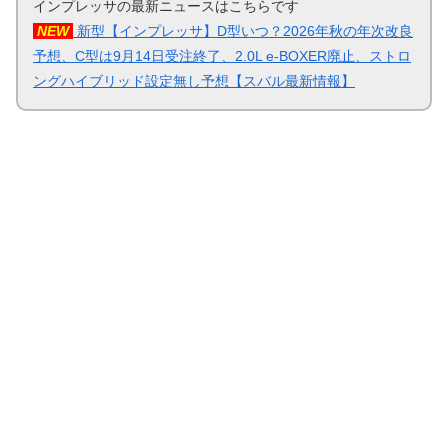
インプレッサの最新ニュースはこちらです
NEW
新型【インプレッサ】D型いつ？2026年秋の年次改良
予想、C型は9月14日受注終了、2.0L e-BOXER廃止、ストロ
ングハイブリッド設定無し予想【スバル最新情報】