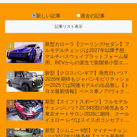
新しい記事
過去の記事
新型カローラ【ツーリング/セダン】フ
ルモデルチェンジは2027年以降予想、
マルチパスウェイプラットフォーム採
用、BEVからの派生で新開発小型エン
ジン搭載のHEV/PHEV、ギガキャスト
新型【クロスバンギア】発売日いつ？
の採用は無しか【トヨタ最新情報】60
2026年期待もジャパンモビリティショ
周年記念車発売
ー2025では関連モデルの出品無し【ト
ヨタ最新情報】ベース車ノア/ヴォクシ
ーの台湾生産開始に注目、「ギア」の
新型【スイフトスポーツ】フルモデル
ほか「コア」と「ツール」、デリカ
チェンジいつ？ZC34S型の発売ある？
D:5対抗のクロスオーバーSUVミニバ
東京オートサロン2026に期待、クール
ン
イエロー レヴはスイスポコンセプト
か？ハイブリッド化/重量増/価格アッ
新型【ジムニー 6型】マイナーチェン
プが争点【スズキ最新情報】特別仕様
ジは2027年以降予想【スズキ最新情