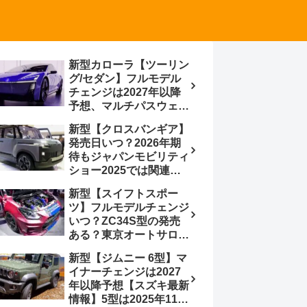
新型カローラ【ツーリン
グ/セダン】フルモデル
チェンジは2027年以降
予想、マルチパスウェイ
プラットフォーム採用、
新型【クロスバンギア】
BEVからの派生で新開発
発売日いつ？2026年期
小型エンジン搭載の
待もジャパンモビリティ
HEV/PHEV、ギガキャ
ショー2025では関連モ
ストの採用は無しか【ト
デルの出品無し【トヨタ
ヨタ最新情報】60周年記
新型【スイフトスポー
最新情報】ベース車ノ
念車発売
ツ】フルモデルチェンジ
ア/ヴォクシーの台湾生
いつ？ZC34S型の発売
産開始に注目、「ギア」
ある？東京オートサロン
のほか「コア」と「ツー
2026に期待、クールイ
ル」、デリカD:5対抗の
新型【ジムニー 6型】マ
エロー レヴはスイスポ
クロスオーバーSUVミニ
イナーチェンジは2027
コンセプトか？ハイブリ
バン
年以降予想【スズキ最新
ッド化/重量増/価格アッ
情報】5型は2025年11月
プが争点【スズキ最新情