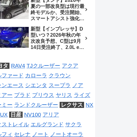
新型【タント】2026年
ジは2028年以降予想
待、S-Zに12.3インチメ
夏の一部改良型は現行最
ーター
終モデルか、受注開始、
スマートアシスト強化と
値上げ想定、2027年頃
新型【インプレッサ】D
フルモデルチェンジ予想
型いつ？2026年秋の年
【ダイハツ最新情報】
次改良予想、C型は9月
14日受注終了、2.0L e-
BOXER廃止、ストロン
グハイブリッド設定無し
ヨタ
RAV4
TJクルーザー
アクア
予想【スバル最新情報】
ルファード
カローラ
クラウン
ランエース
シエンタ
スープラ
ノア
リアー
プラド
プリウス
ヤリス
ライズ
ーミー
ランドクルーザー
レクサス
NX
UX
日産
NV100
アリア
クストレイル
エルグランド
サクラ
ルフィ
セレナ
ノート
ノートオーラ