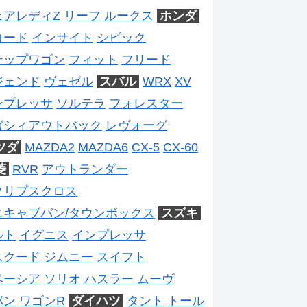
ェアレディZ
リーフ
ルークス
ホンダ
コード
インサイト
シビック
テップワゴン
フィット
フリード
ジェンド
ヴェゼル
スバル
WRX
XV
ンプレッサ
ソルテラ
フォレスター
ガシィアウトバック
レヴォーグ
ツダ
MAZDA2
MAZDA6
CX-5
CX-60
菱
RVR
アウトランダー
クリプスクロス
ニキャブバン/タウンボックス
スズキ
ルト
イグニス
インプレッサ
スクード
ジムニー
スイフト
ペーシア
ソリオ
ハスラー
ムーヴ
パン
ワゴンR
ダイハツ
タント
トール