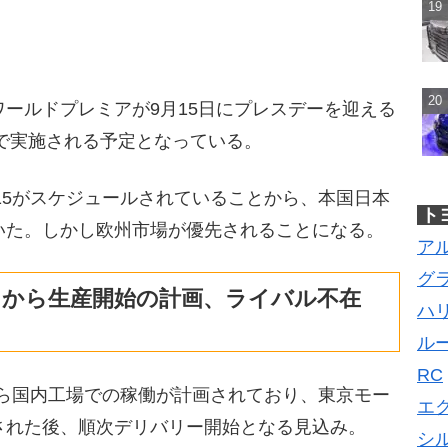
ールドプレミアが9月15日にプレスデーを迎える
5で実施される予定となっている。
015がスケジュールされていることから、本国日本
ト
いた。しかし欧州市場が優先されることになる。
ア
グ
0月から生産開始の計画、ライバル不在
ハ
ル
RC
月から国内工場での稼働が計画されており、東京モー
エ
された後、順次デリバリー開始となる見込み。
シ