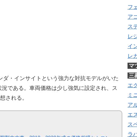
フ
ア
ス
レ
イ
レ
マ
三
ホンダ・インサイトという強力な対抗モデルがいた
エ
状況である。車両価格は少し強気に設定され、ス
ミ
予想される。
ア
エ
ス
ラ