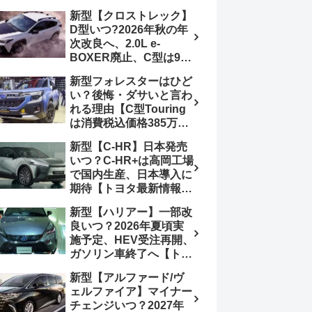
4日発売、DSBSⅡ・
報】特別仕様車
新型【クロストレック】
ACC・スズキコネクト
「ZC33S Final
D型いつ?2026年秋の年
採用
Edition」終了
次改良へ、2.0L e-
BOXER廃止、C型は9月
14日受注終了、CB18タ
新型フォレスターはひど
ーボ採用予想【スバル最
い？後悔・ダサいと言わ
新情報】
れる理由【C型Touring
は消費税込価格385万円
から、S:HEV燃費
新型【C-HR】日本発売
19.1km/L、納期4～5か
いつ？C-HR+は高岡工場
月】ナビUI・冬用タイ
で国内生産、日本導入に
ヤ・ウィルダネス日本発
期待【トヨタ最新情報】
売は？カーオブザイヤー
欧州では2026年3月発
とJNCAP大賞受賞後も
新型【ハリアー】一部改
売、2代目HEV・PHEV
残る注意点
良いつ？2026年夏頃実
は日本未導入
施予定、HEV受注再開、
ガソリン車終了へ【トヨ
タ最新情報】フルモデル
新型【アルファード/ヴ
チェンジ2027年以降予
ェルファイア】マイナー
想
チェンジいつ？2027年