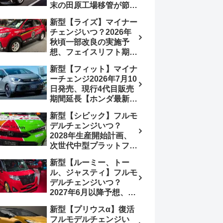
末の田原工場移管が節目
か、ハンマーヘッド採用
新型【ライズ】マイナー
のフェイスリフト予想
チェンジいつ？2026年
【トヨタ最新情報】
秋頃一部改良の実施予
2026年6月一部改良済
想、フェイスリフト期
み、消費税込価格559万
待、受注停止まだ？納期
9000円から
新型【フィット】マイナ
2～3ヵ月に短縮【ダイハ
ーチェンジ2026年7月10
ツ最新情報】前回改良は
日発売、現行4代目販売
2024年11月5日、価格
期間延長【ホンダ最新情
180.07～244.2万円、値
報】次期フィット5発表
上げ約8～10万円、法規
新型【シビック】フルモ
いつ？フルモデルチェン
対応、ハイブリッド
デルチェンジいつ？
ジは2029年頃まで遅れ
4WD追加まだ、フルモ
2028年生産開始計画、
る予想
デルチェンジはトヨタが
次世代中型プラットフォ
介入か
ーム採用、2.0L e:HEV
新型【ルーミー、トー
搭載予想【ホンダ最新情
ル、ジャスティ】フルモ
報】Honda S+ Shiftは現
デルチェンジいつ？
行e:HEV RS 消費税込
2027年6月以降予想、ビ
4,659,600円で先行導入
ッグマイナーチェンジも
新型【プリウスα】復活
う無い？【トヨタ最新情
フルモデルチェンジい
報】1.2Lハイブリッド追