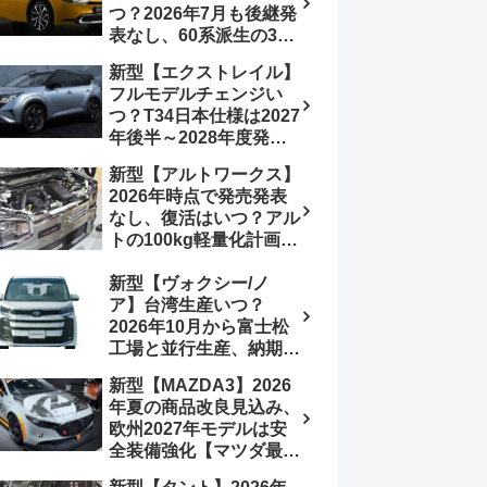
つ？2026年7月も後継発
加は次期型に期待
表なし、60系派生の3列
シートが2027年以降に
新型【エクストレイル】
発売される可能性は【ト
フルモデルチェンジい
ヨタ最新情報デザイン予
つ？T34日本仕様は2027
想画像】スライドドア装
年後半～2028年度発売
備の要望も
予想【日産最新情報】北
新型【アルトワークス】
米ローグe-POWERは
2026年時点で発売発表
2026年後半投入へ
なし、復活はいつ？アル
トの100kg軽量化計画は
継続中、現在80kgに目
新型【ヴォクシー/ノ
処、5MTターボとアルト
ア】台湾生産いつ？
スピリットに期待【スズ
2026年10月から富士松
キ最新情報】
工場と並行生産、納期短
縮へ【トヨタ最新情報】
新型【MAZDA3】2026
2026年5月6日マイナー
年夏の商品改良見込み、
チェンジ、価格 NOAH
欧州2027年モデルは安
326万1500円、VOXY
全装備強化【マツダ最新
375万1000円、特別仕様
情報】フルモデルチェン
車 WxBと煌の追加に期