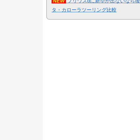
NEW
プリウスαに新型が出ないなら後期
タ・カローラツーリング比較