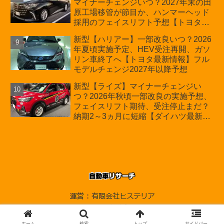
マイナーチェンジいつ？2027年末の田
原工場移管が節目か、ハンマーヘッド
採用のフェイスリフト予想【トヨタ最
新情報】2026年6月一部改良済み、消
新型【ハリアー】一部改良いつ？2026
費税込価格559万9000円から
年夏頃実施予定、HEV受注再開、ガソ
リン車終了へ【トヨタ最新情報】フル
モデルチェンジ2027年以降予想
新型【ライズ】マイナーチェンジい
つ？2026年秋頃一部改良の実施予想、
フェイスリフト期待、受注停止まだ？
納期2～3ヵ月に短縮【ダイハツ最新情
報】前回改良は2024年11月5日、価格
180.07～244.2万円、値上げ約8～10万
円、法規対応、ハイブリッド4WD追加
まだ、フルモデルチェンジはトヨタが
介入か
© 2010-2026 自動車リサーチ.
ホーム
検索
トップ
サイドバー