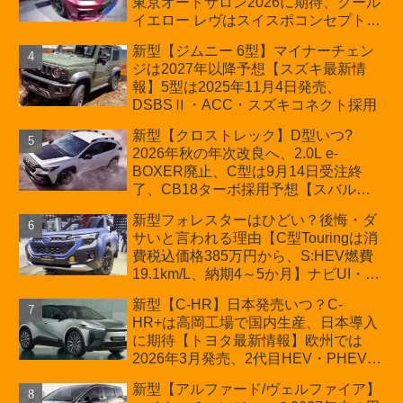
東京オートサロン2026に期待、クール
ン
イエロー レヴはスイスポコンセプト
か？ハイブリッド化/重量増/価格アッ
新型【ジムニー 6型】マイナーチェン
プが争点【スズキ最新情報】特別仕様
ジは2027年以降予想【スズキ最新情
車「ZC33S Final Edition」終了
報】5型は2025年11月4日発売、
DSBSⅡ・ACC・スズキコネクト採用
新型【クロストレック】D型いつ?
2026年秋の年次改良へ、2.0L e-
BOXER廃止、C型は9月14日受注終
了、CB18ターボ採用予想【スバル最
新情報】
新型フォレスターはひどい？後悔・ダ
サいと言われる理由【C型Touringは消
費税込価格385万円から、S:HEV燃費
19.1km/L、納期4～5か月】ナビUI・冬
用タイヤ・ウィルダネス日本発売は？
新型【C-HR】日本発売いつ？C-
カーオブザイヤーとJNCAP大賞受賞後
HR+は高岡工場で国内生産、日本導入
も残る注意点
に期待【トヨタ最新情報】欧州では
2026年3月発売、2代目HEV・PHEVは
日本未導入
新型【アルファード/ヴェルファイア】