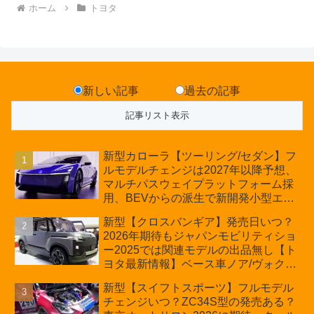
ホーム
トヨタ
新しい記事
過去の記事
新型カローラ【ツーリング/セダン】フ
ルモデルチェンジは2027年以降予想、
マルチパスウェイプラットフォーム採
用、BEVからの派生で新開発小型エン
ジン搭載のHEV/PHEV、ギガキャスト
新型【クロスバンギア】発売日いつ？
の採用は無しか【トヨタ最新情報】60
2026年期待もジャパンモビリティショ
周年記念車発売
ー2025では関連モデルの出品無し【ト
ヨタ最新情報】ベース車ノア/ヴォクシ
ーの台湾生産開始に注目、「ギア」の
新型【スイフトスポーツ】フルモデル
ほか「コア」と「ツール」、デリカ
チェンジいつ？ZC34S型の発売ある？
D:5対抗のクロスオーバーSUVミニバ