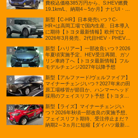
費税込価格385万円から、S:HEV燃費
19.1km/L、納期4～5か月】ナビUI・冬
用タイヤ・ウィルダネス日本発売は？
新型【C-HR】日本発売いつ？C-
カーオブザイヤーとJNCAP大賞受賞後
HR+は高岡工場で国内生産、日本導入
も残る注意点
に期待【トヨタ最新情報】欧州では
2026年3月発売、2代目HEV・PHEVは
日本未導入
新型【ハリアー】一部改良いつ？2026
年夏頃実施予定、HEV受注再開、ガソ
リン車終了へ【トヨタ最新情報】フル
モデルチェンジ2027年以降予想
新型【アルファード/ヴェルファイア】
マイナーチェンジいつ？2027年末の田
原工場移管が節目か、ハンマーヘッド
採用のフェイスリフト予想【トヨタ最
新情報】2026年6月一部改良済み、消
新型【ライズ】マイナーチェンジい
費税込価格559万9000円から
つ？2026年秋頃一部改良の実施予想、
フェイスリフト期待、受注停止まだ？
納期2～3ヵ月に短縮【ダイハツ最新情
報】前回改良は2024年11月5日、価格
180.07～244.2万円、値上げ約8～10万