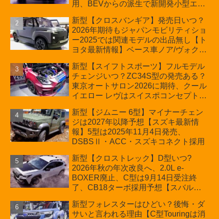
用、BEVからの派生で新開発小型エン
ジン搭載のHEV/PHEV、ギガキャスト
新型【クロスバンギア】発売日いつ？
の採用は無しか【トヨタ最新情報】60
2026年期待もジャパンモビリティショ
周年記念車発売
ー2025では関連モデルの出品無し【ト
ヨタ最新情報】ベース車ノア/ヴォクシ
ーの台湾生産開始に注目、「ギア」の
新型【スイフトスポーツ】フルモデル
ほか「コア」と「ツール」、デリカ
チェンジいつ？ZC34S型の発売ある？
D:5対抗のクロスオーバーSUVミニバ
東京オートサロン2026に期待、クール
ン
イエロー レヴはスイスポコンセプト
か？ハイブリッド化/重量増/価格アッ
新型【ジムニー 6型】マイナーチェン
プが争点【スズキ最新情報】特別仕様
ジは2027年以降予想【スズキ最新情
車「ZC33S Final Edition」終了
報】5型は2025年11月4日発売、
DSBSⅡ・ACC・スズキコネクト採用
新型【クロストレック】D型いつ?
2026年秋の年次改良へ、2.0L e-
BOXER廃止、C型は9月14日受注終
了、CB18ターボ採用予想【スバル最
新情報】
新型フォレスターはひどい？後悔・ダ
サいと言われる理由【C型Touringは消