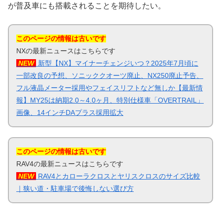
が普及車にも搭載されることを期待したい。
このページの情報は古いです
NXの最新ニュースはこちらです
NEW
新型【NX】マイナーチェンジいつ？2025年7月頃に
一部改良の予想、ソニッククオーツ廃止、NX250廃止予告、
フル液晶メーター採用やフェイスリフトなど無しか【最新情
報】MY25は納期2.0～4.0ヶ月、特別仕様車「OVERTRAIL」
画像、14インチDAプラス採用拡大
このページの情報は古いです
RAV4の最新ニュースはこちらです
NEW
RAV4とカローラクロスとヤリスクロスのサイズ比較
｜狭い道・駐車場で後悔しない選び方