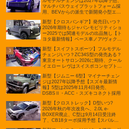
ルモデルチェンジは2027年以降予想、
マルチパスウェイプラットフォーム採
用、BEVからの派生で新開発小型エン
ジン搭載のHEV/PHEV、ギガキャスト
新型【クロスバンギア】発売日いつ？
の採用は無しか【トヨタ最新情報】60
2026年期待もジャパンモビリティショ
周年記念車発売
ー2025では関連モデルの出品無し【ト
ヨタ最新情報】ベース車ノア/ヴォクシ
ーの台湾生産開始に注目、「ギア」の
新型【スイフトスポーツ】フルモデル
ほか「コア」と「ツール」、デリカ
チェンジいつ？ZC34S型の発売ある？
D:5対抗のクロスオーバーSUVミニバ
東京オートサロン2026に期待、クール
ン
イエロー レヴはスイスポコンセプト
か？ハイブリッド化/重量増/価格アッ
新型【ジムニー 6型】マイナーチェン
プが争点【スズキ最新情報】特別仕様
ジは2027年以降予想【スズキ最新情
車「ZC33S Final Edition」終了
報】5型は2025年11月4日発売、
DSBSⅡ・ACC・スズキコネクト採用
新型【クロストレック】D型いつ?
2026年秋の年次改良へ、2.0L e-
BOXER廃止、C型は9月14日受注終
了、CB18ターボ採用予想【スバル最
新情報】