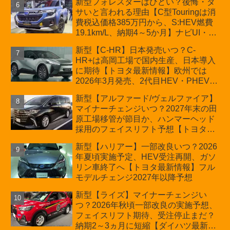
新型フォレスターはひどい？後悔・ダ
サいと言われる理由【C型Touringは消
費税込価格385万円から、S:HEV燃費
19.1km/L、納期4～5か月】ナビUI・冬
用タイヤ・ウィルダネス日本発売は？
新型【C-HR】日本発売いつ？C-
カーオブザイヤーとJNCAP大賞受賞後
HR+は高岡工場で国内生産、日本導入
も残る注意点
に期待【トヨタ最新情報】欧州では
2026年3月発売、2代目HEV・PHEVは
日本未導入
新型【アルファード/ヴェルファイア】
マイナーチェンジいつ？2027年末の田
原工場移管が節目か、ハンマーヘッド
採用のフェイスリフト予想【トヨタ最
新情報】2026年6月一部改良済み、消
新型【ハリアー】一部改良いつ？2026
費税込価格559万9000円から
年夏頃実施予定、HEV受注再開、ガソ
リン車終了へ【トヨタ最新情報】フル
モデルチェンジ2027年以降予想
新型【ライズ】マイナーチェンジい
つ？2026年秋頃一部改良の実施予想、
フェイスリフト期待、受注停止まだ？
納期2～3ヵ月に短縮【ダイハツ最新情