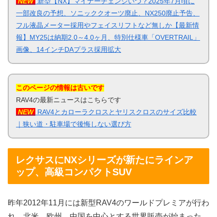
NEW
新型【NX】マイナーチェンジいつ？2025年7月頃に
一部改良の予想、ソニッククオーツ廃止、NX250廃止予告、
フル液晶メーター採用やフェイスリフトなど無しか【最新情
報】MY25は納期2.0～4.0ヶ月、特別仕様車「OVERTRAIL」
画像、14インチDAプラス採用拡大
このページの情報は古いです
RAV4の最新ニュースはこちらです
NEW
RAV4とカローラクロスとヤリスクロスのサイズ比較
｜狭い道・駐車場で後悔しない選び方
レクサスにNXシリーズが新たにラインア
ップ、高級コンパクトSUV
昨年2012年11月には新型RAV4のワールドプレミアが行わ
れ、北米、欧州、中国を中心とする世界販売が始まった。