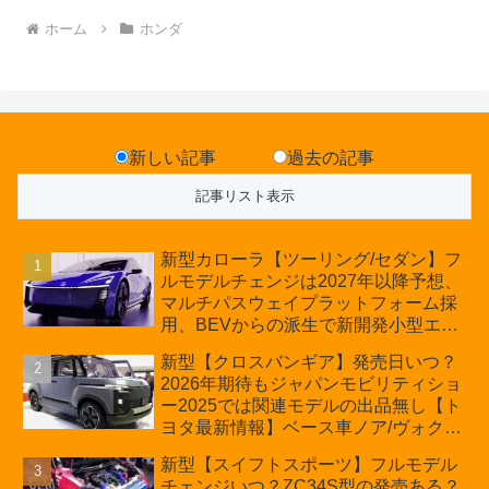
ホーム
ホンダ
新しい記事
過去の記事
新型カローラ【ツーリング/セダン】フ
ルモデルチェンジは2027年以降予想、
マルチパスウェイプラットフォーム採
用、BEVからの派生で新開発小型エン
ジン搭載のHEV/PHEV、ギガキャスト
新型【クロスバンギア】発売日いつ？
の採用は無しか【トヨタ最新情報】60
2026年期待もジャパンモビリティショ
周年記念車発売
ー2025では関連モデルの出品無し【ト
ヨタ最新情報】ベース車ノア/ヴォクシ
ーの台湾生産開始に注目、「ギア」の
新型【スイフトスポーツ】フルモデル
ほか「コア」と「ツール」、デリカ
チェンジいつ？ZC34S型の発売ある？