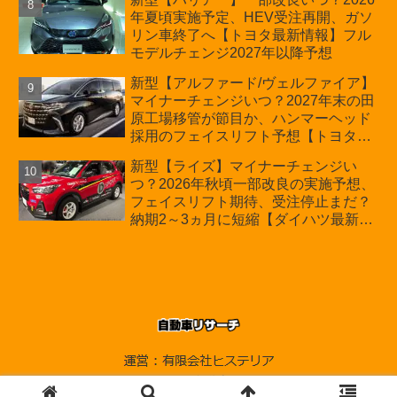
年夏頃実施予定、HEV受注再開、ガソ
リン車終了へ【トヨタ最新情報】フル
モデルチェンジ2027年以降予想
新型【アルファード/ヴェルファイア】
マイナーチェンジいつ？2027年末の田
原工場移管が節目か、ハンマーヘッド
採用のフェイスリフト予想【トヨタ最
新情報】2026年6月一部改良済み、消
新型【ライズ】マイナーチェンジい
費税込価格559万9000円から
つ？2026年秋頃一部改良の実施予想、
フェイスリフト期待、受注停止まだ？
納期2～3ヵ月に短縮【ダイハツ最新情
報】前回改良は2024年11月5日、価格
180.07～244.2万円、値上げ約8～10万
円、法規対応、ハイブリッド4WD追加
まだ、フルモデルチェンジはトヨタが
介入か
© 2010-2026 自動車リサーチ.