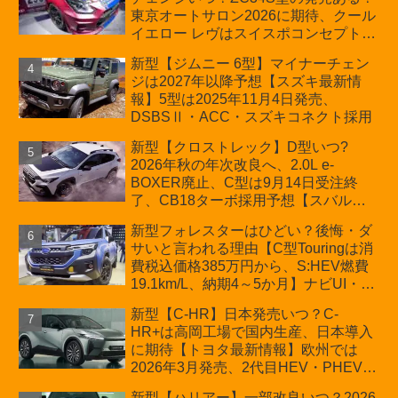
D:5対抗のクロスオーバーSUVミニバ
東京オートサロン2026に期待、クール
ン
イエロー レヴはスイスポコンセプト
か？ハイブリッド化/重量増/価格アッ
新型【ジムニー 6型】マイナーチェン
プが争点【スズキ最新情報】特別仕様
ジは2027年以降予想【スズキ最新情
車「ZC33S Final Edition」終了
報】5型は2025年11月4日発売、
DSBSⅡ・ACC・スズキコネクト採用
新型【クロストレック】D型いつ?
2026年秋の年次改良へ、2.0L e-
BOXER廃止、C型は9月14日受注終
了、CB18ターボ採用予想【スバル最
新情報】
新型フォレスターはひどい？後悔・ダ
サいと言われる理由【C型Touringは消
費税込価格385万円から、S:HEV燃費
19.1km/L、納期4～5か月】ナビUI・冬
用タイヤ・ウィルダネス日本発売は？
新型【C-HR】日本発売いつ？C-
カーオブザイヤーとJNCAP大賞受賞後
HR+は高岡工場で国内生産、日本導入
も残る注意点
に期待【トヨタ最新情報】欧州では
2026年3月発売、2代目HEV・PHEVは
日本未導入
新型【ハリアー】一部改良いつ？2026