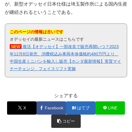
が、新型オデッセイ日本仕様は埼玉製作所による国内生産
が継続されるということである。
このページの情報は古いです
オデッセイの最新ニュースはこちらです
NEW
復活【オデッセイ】一部改良で販売再開いつ？2023
年12月8日発売、消費税込み車両本体価格約480万円より、
中国生産ミニバンを輸入し販売【ホンダ最新情報】実質マイ
ナーチェンジ、フェイスリフト実施
シェアする
X
Facebook
はてブ
LINE
コピー