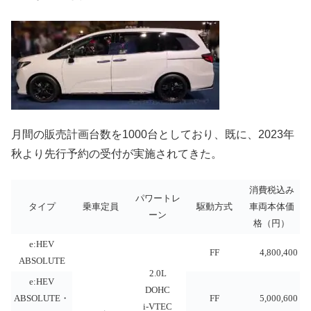
月間の販売計画台数を1000台としており、既に、2023年
秋より先行予約の受付が実施されてきた。
消費税込み
パワートレ
タイプ
乗車定員
駆動方式
車両本体価
ーン
格（円）
e:HEV
FF
4,800,400
ABSOLUTE
2.0L
e:HEV
DOHC
ABSOLUTE・
FF
5,000,600
i-VTEC