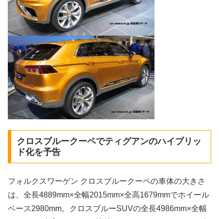
クロスブルークーペでティグアンのハイブリッ
ド化を予告
フォルクスワーゲン クロスブルークーペの車体の大きさ
は、全長4889mm×全幅2015mm×全高1679mmでホイール
ベース2980mm。クロスブルーSUVの全長4986mm×全幅