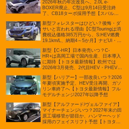
2026年秋の年次改良へ、2.0L e-
BOXER廃止、C型は9月14日受注終
了、CB18ターボ採用予想【スバル最
新情報】
新型フォレスターはひどい？後悔・ダ
サいと言われる理由【C型Touringは消
費税込価格385万円から、S:HEV燃費
19.1km/L、納期4～5か月】ナビUI・冬
用タイヤ・ウィルダネス日本発売は？
新型【C-HR】日本発売いつ？C-
カーオブザイヤーとJNCAP大賞受賞後
HR+は高岡工場で国内生産、日本導入
も残る注意点
に期待【トヨタ最新情報】欧州では
2026年3月発売、2代目HEV・PHEVは
日本未導入
新型【ハリアー】一部改良いつ？2026
年夏頃実施予定、HEV受注再開、ガソ
リン車終了へ【トヨタ最新情報】フル
モデルチェンジ2027年以降予想
新型【アルファード/ヴェルファイア】
マイナーチェンジいつ？2027年末の田
原工場移管が節目か、ハンマーヘッド
採用のフェイスリフト予想【トヨタ最
新情報】2026年6月一部改良済み、消