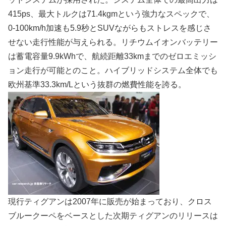
415ps、最大トルクは71.4kgmという強力なスペックで、
0-100km/h加速も5.9秒とSUVながらもストレスを感じさ
せない走行性能が与えられる。リチウムイオンバッテリー
は蓄電容量9.9kWhで、航続距離33kmまでのゼロエミッシ
ョン走行が可能とのこと。ハイブリッドシステム全体でも
欧州基準33.3km/Lという抜群の燃費性能を誇る。
現行ティグアンは2007年に販売が始まっており、クロス
ブルークーペをベースとした次期ティグアンのリリースは