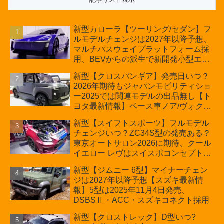
新型カローラ【ツーリング/セダン】フ
ルモデルチェンジは2027年以降予想、
マルチパスウェイプラットフォーム採
用、BEVからの派生で新開発小型エン
ジン搭載のHEV/PHEV、ギガキャスト
新型【クロスバンギア】発売日いつ？
の採用は無しか【トヨタ最新情報】60
2026年期待もジャパンモビリティショ
周年記念車発売
ー2025では関連モデルの出品無し【ト
ヨタ最新情報】ベース車ノア/ヴォクシ
ーの台湾生産開始に注目、「ギア」の
新型【スイフトスポーツ】フルモデル
ほか「コア」と「ツール」、デリカ
チェンジいつ？ZC34S型の発売ある？
D:5対抗のクロスオーバーSUVミニバ
東京オートサロン2026に期待、クール
ン
イエロー レヴはスイスポコンセプト
か？ハイブリッド化/重量増/価格アッ
新型【ジムニー 6型】マイナーチェン
プが争点【スズキ最新情報】特別仕様
ジは2027年以降予想【スズキ最新情
車「ZC33S Final Edition」終了
報】5型は2025年11月4日発売、
DSBSⅡ・ACC・スズキコネクト採用
新型【クロストレック】D型いつ?