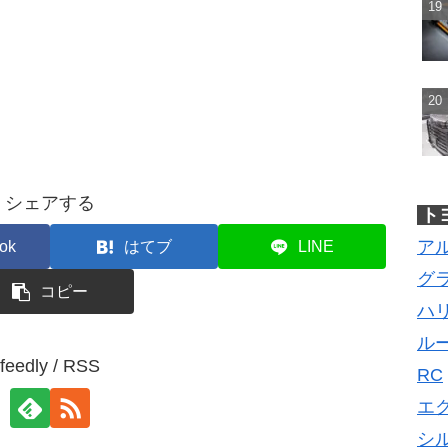
シェアする
ト
ア
ok
はてブ
LINE
グ
コピー
ハ
ル
feedly / RSS
RC
エ
シ