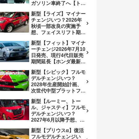
ガソリン車終了へ【トヨ
み、消費税込価格559万
タ最新情報】フルモデル
9000円から
新型【ライズ】マイナー
チェンジ2027年以降予
チェンジいつ？2026年
想
秋頃一部改良の実施予
想、フェイスリフト期
待、受注停止まだ？納期
新型【フィット】マイナ
2～3ヵ月に短縮【ダイハ
ーチェンジ2026年7月10
ツ最新情報】前回改良は
日発売、現行4代目販売
2024年11月5日、価格
期間延長【ホンダ最新情
180.07～244.2万円、値
報】次期フィット5発表
上げ約8～10万円、法規
新型【シビック】フルモ
いつ？フルモデルチェン
対応、ハイブリッド
デルチェンジいつ？
ジは2029年頃まで遅れ
4WD追加まだ、フルモ
2028年生産開始計画、
る予想
デルチェンジはトヨタが
次世代中型プラットフォ
介入か
ーム採用、2.0L e:HEV
新型【ルーミー、トー
搭載予想【ホンダ最新情
ル、ジャスティ】フルモ
報】Honda S+ Shiftは現
デルチェンジいつ？
行e:HEV RS 消費税込
2027年6月以降予想、ビ
4,659,600円で先行導入
ッグマイナーチェンジも
新型【プリウスα】復活
う無い？【トヨタ最新情
フルモデルチェンジい
報】1.2Lハイブリッド追