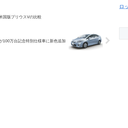
ロ
米国版プリウスVの比較
が100万台記念特別仕様車に新色追加