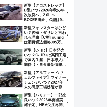
4日発売、DSBSⅡ・
報】特別仕様車
新型【クロストレック】
ACC・スズキコネクト
「ZC33S Final
D型いつ?2026年秋の年
採用
Edition」終了
次改良へ、2.0L e-
BOXER廃止、C型は9月
14日受注終了、CB18タ
新型フォレスターはひど
ーボ採用予想【スバル最
い？後悔・ダサいと言わ
新情報】
れる理由【C型Touring
は消費税込価格385万円
から、S:HEV燃費
新型【C-HR】日本発売
19.1km/L、納期4～5か
いつ？C-HR+は高岡工場
月】ナビUI・冬用タイ
で国内生産、日本導入に
ヤ・ウィルダネス日本発
期待【トヨタ最新情報】
売は？カーオブザイヤー
欧州では2026年3月発
とJNCAP大賞受賞後も
新型【アルファード/ヴ
売、2代目HEV・PHEV
残る注意点
ェルファイア】マイナー
は日本未導入
チェンジいつ？2027年
末の田原工場移管が節目
か、ハンマーヘッド採用
新型【ハリアー】一部改
のフェイスリフト予想
良いつ？2026年夏頃実
【トヨタ最新情報】
施予定、HEV受注再開、
2026年6月一部改良済