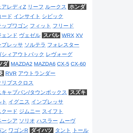
ェアレディZ
リーフ
ルークス
ホンダ
コード
インサイト
シビック
テップワゴン
フィット
フリード
ジェンド
ヴェゼル
スバル
WRX
XV
ンプレッサ
ソルテラ
フォレスター
ガシィアウトバック
レヴォーグ
ツダ
MAZDA2
MAZDA6
CX-5
CX-60
菱
RVR
アウトランダー
クリプスクロス
ニキャブバン/タウンボックス
スズキ
ルト
イグニス
インプレッサ
スクード
ジムニー
スイフト
ペーシア
ソリオ
ハスラー
ムーヴ
パン
ワゴンR
ダイハツ
タント
トール