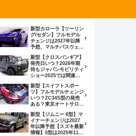
新型カローラ【ツーリン
グ/セダン】フルモデル
チェンジは2027年以降
予想、マルチパスウェイ
プラットフォーム採用、
新型【クロスバンギア】
BEVからの派生で新開発
発売日いつ？2026年期
小型エンジン搭載の
待もジャパンモビリティ
HEV/PHEV、ギガキャ
ショー2025では関連モ
ストの採用は無しか【ト
デルの出品無し【トヨタ
ヨタ最新情報】60周年記
新型【スイフトスポー
最新情報】ベース車ノ
念車発売
ツ】フルモデルチェンジ
ア/ヴォクシーの台湾生
いつ？ZC34S型の発売
産開始に注目、「ギア」
ある？東京オートサロン
のほか「コア」と「ツー
2026に期待、クールイ
ル」、デリカD:5対抗の
新型【ジムニー 6型】マ
エロー レヴはスイスポ
クロスオーバーSUVミニ
イナーチェンジは2027
コンセプトか？ハイブリ
バン
年以降予想【スズキ最新
ッド化/重量増/価格アッ
情報】5型は2025年11月
プが争点【スズキ最新情