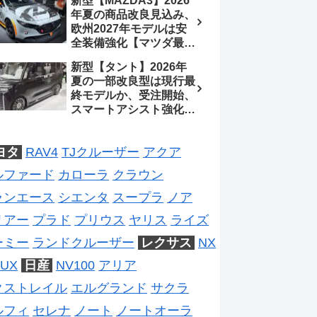
新型【MAZDA3】2026
処、5MTターボとアルト
待、S-Zに12.3インチメ
年夏の商品改良見込み、
スピリットに期待【スズ
ーター
欧州2027年モデルは安
キ最新情報】
全装備強化【マツダ最新
情報】フルモデルチェン
新型【タント】2026年
ジは2028年以降予想
夏の一部改良型は現行最
終モデルか、受注開始、
スマートアシスト強化と
値上げ想定、2027年頃
フルモデルチェンジ予想
ヨタ
RAV4
TJクルーザー
アクア
【ダイハツ最新情報】
ルファード
カローラ
クラウン
ランエース
シエンタ
スープラ
ノア
リアー
プラド
プリウス
ヤリス
ライズ
ーミー
ランドクルーザー
レクサス
NX
UX
日産
NV100
アリア
クストレイル
エルグランド
サクラ
ルフィ
セレナ
ノート
ノートオーラ