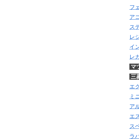
フ
ア
ス
レ
イ
レ
マ
三
エ
ミ
ア
エ
ス
ラ