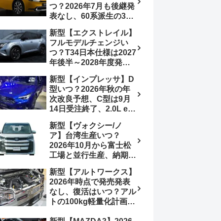
つ？2026年7月も後継発
加は次期型に期待
表なし、60系派生の3列
シートが2027年以降に
新型【エクストレイル】
発売される可能性は【ト
フルモデルチェンジい
ヨタ最新情報デザイン予
つ？T34日本仕様は2027
想画像】スライドドア装
年後半～2028年度発売
備の要望も
予想【日産最新情報】北
新型【インプレッサ】D
米ローグe-POWERは
型いつ？2026年秋の年
2026年後半投入へ
次改良予想、C型は9月
14日受注終了、2.0L e-
BOXER廃止、ストロン
新型【ヴォクシー/ノ
グハイブリッド設定無し
ア】台湾生産いつ？
予想【スバル最新情報】
2026年10月から富士松
工場と並行生産、納期短
縮へ【トヨタ最新情報】
新型【アルトワークス】
2026年5月6日マイナー
2026年時点で発売発表
チェンジ、価格 NOAH
なし、復活はいつ？アル
326万1500円、VOXY
トの100kg軽量化計画は
375万1000円、特別仕様
継続中、現在80kgに目
車 WxBと煌の追加に期