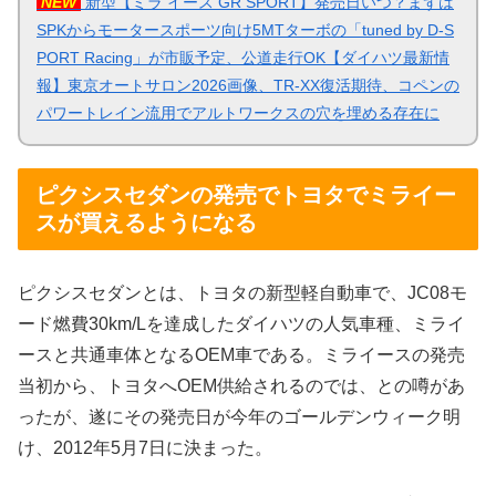
NEW
新型【ミラ イース GR SPORT】発売日いつ？まずは
SPKからモータースポーツ向け5MTターボの「tuned by D-S
PORT Racing」が市販予定、公道走行OK【ダイハツ最新情
報】東京オートサロン2026画像、TR-XX復活期待、コペンの
パワートレイン流用でアルトワークスの穴を埋める存在に
ピクシスセダンの発売でトヨタでミライー
スが買えるようになる
ピクシスセダンとは、トヨタの新型軽自動車で、JC08モ
ード燃費30km/Lを達成したダイハツの人気車種、ミライ
ースと共通車体となるOEM車である。ミライースの発売
当初から、トヨタへOEM供給されるのでは、との噂があ
ったが、遂にその発売日が今年のゴールデンウィーク明
け、2012年5月7日に決まった。