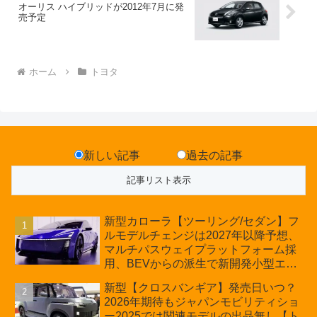
オーリス ハイブリッドが2012年7月に発
売予定
ホーム
トヨタ
新しい記事
過去の記事
新型カローラ【ツーリング/セダン】フ
ルモデルチェンジは2027年以降予想、
マルチパスウェイプラットフォーム採
用、BEVからの派生で新開発小型エン
ジン搭載のHEV/PHEV、ギガキャスト
新型【クロスバンギア】発売日いつ？
の採用は無しか【トヨタ最新情報】60
2026年期待もジャパンモビリティショ
周年記念車発売
ー2025では関連モデルの出品無し【ト