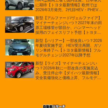
HR+は高岡工場で国内生産、日本導入
に期待【トヨタ最新情報】欧州では
2026年3月発売、2代目HEV・PHEVは
日本未導入
新型【アルファード/ヴェルファイア】
マイナーチェンジいつ？2027年末の田
原工場移管が節目か、ハンマーヘッド
採用のフェイスリフト予想【トヨタ最
新情報】2026年6月一部改良済み、消
新型【ハリアー】一部改良いつ？2026
費税込価格559万9000円から
年夏頃実施予定、HEV受注再開、ガソ
リン車終了へ【トヨタ最新情報】フル
モデルチェンジ2027年以降予想
新型【ライズ】マイナーチェンジい
つ？2026年秋に一部改良の実施見込
み、受注停止中【ダイハツ最新情報】
安全装備強化と価格上昇、フルモデル
チェンジ2028年以降予想