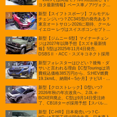
ヨタ最新情報】ベース車ノア/ヴォクシ
ーの台湾生産開始に注目、「ギア」の
新型【スイフトスポーツ】フルモデル
ほか「コア」と「ツール」、デリカ
チェンジいつ？ZC34S型の発売ある？
D:5対抗のクロスオーバーSUVミニバ
東京オートサロン2026に期待、クール
ン
イエロー レヴはスイスポコンセプト
か？ハイブリッド化/重量増/価格アッ
新型【ジムニー 6型】マイナーチェン
プが争点【スズキ最新情報】特別仕様
ジは2027年以降予想【スズキ最新情
車「ZC33S Final Edition」終了
報】5型は2025年11月4日発売、
DSBSⅡ・ACC・スズキコネクト採用
新型フォレスターはひどい？後悔・ダ
サいと言われる理由【C型Touringは消
費税込価格385万円から、S:HEV燃費
19.1km/L、納期4～5か月】ナビUI・冬
用タイヤ・ウィルダネス日本発売は？
新型【クロストレック】D型いつ?
カーオブザイヤーとJNCAP大賞受賞後
2026年秋の年次改良へ、2.0L e-
も残る注意点
BOXER廃止、C型は9月14日受注終
了、CB18ターボ採用予想【スバル最
新情報】
新型【C-HR】日本発売いつ？C-