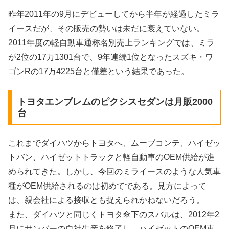
昨年2011年の9月にデビューしてから半年が経過したミラ
イースだが、その販売の勢いは未だに衰えていない。
2011年度の軽自動車通称名別売上ランキングでは、ミラ
が2位の17万1301台で、9年連続1位となったスズキ・ワ
ゴンRの17万4225台と僅差という結果であった。
トヨタエンブレムのピクシスセダンは月販2000
台
これまでダイハツからトヨタへ、ムーブコンテ、ハイゼッ
トバン、ハイゼットトラックと軽自動車のOEM供給が進
められてきた。しかし、今回のミライースのような人気車
種がOEM供給されるのは初めてである。見方によって
は、親会社による接収とも捉えられかねないだろう。
また、ダイハツと同じくトヨタ傘下のスバルは、2012年2
月にサンバーの自社生産を終了し、ハイゼットのOEM車