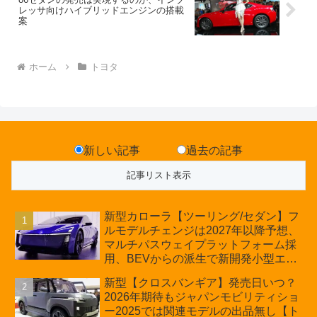
レッサ向けハイブリッドエンジンの搭載
案
ホーム
トヨタ
新しい記事
過去の記事
新型カローラ【ツーリング/セダン】フ
ルモデルチェンジは2027年以降予想、
マルチパスウェイプラットフォーム採
用、BEVからの派生で新開発小型エン
ジン搭載のHEV/PHEV、ギガキャスト
新型【クロスバンギア】発売日いつ？
の採用は無しか【トヨタ最新情報】60
2026年期待もジャパンモビリティショ
周年記念車発売
ー2025では関連モデルの出品無し【ト