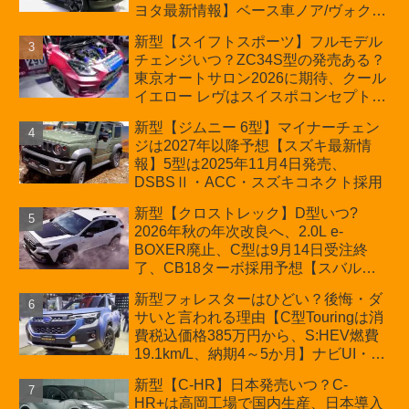
ヨタ最新情報】ベース車ノア/ヴォクシ
ーの台湾生産開始に注目、「ギア」の
新型【スイフトスポーツ】フルモデル
ほか「コア」と「ツール」、デリカ
チェンジいつ？ZC34S型の発売ある？
D:5対抗のクロスオーバーSUVミニバ
東京オートサロン2026に期待、クール
ン
イエロー レヴはスイスポコンセプト
か？ハイブリッド化/重量増/価格アッ
新型【ジムニー 6型】マイナーチェン
プが争点【スズキ最新情報】特別仕様
ジは2027年以降予想【スズキ最新情
車「ZC33S Final Edition」終了
報】5型は2025年11月4日発売、
DSBSⅡ・ACC・スズキコネクト採用
新型【クロストレック】D型いつ?
2026年秋の年次改良へ、2.0L e-
BOXER廃止、C型は9月14日受注終
了、CB18ターボ採用予想【スバル最
新情報】
新型フォレスターはひどい？後悔・ダ
サいと言われる理由【C型Touringは消
費税込価格385万円から、S:HEV燃費
19.1km/L、納期4～5か月】ナビUI・冬
用タイヤ・ウィルダネス日本発売は？
新型【C-HR】日本発売いつ？C-
カーオブザイヤーとJNCAP大賞受賞後
HR+は高岡工場で国内生産、日本導入
も残る注意点