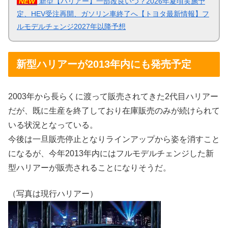
NEW
新型【ハリアー】一部改良いつ？2026年夏頃実施予
定、HEV受注再開、ガソリン車終了へ【トヨタ最新情報】フ
ルモデルチェンジ2027年以降予想
新型ハリアーが2013年内にも発売予定
2003年から長らくに渡って販売されてきた2代目ハリアー
だが、既に生産を終了しており在庫販売のみが続けられて
いる状況となっている。
今後は一旦販売停止となりラインアップから姿を消すこと
になるが、今年2013年内にはフルモデルチェンジした新
型ハリアーが販売されることになりそうだ。
（写真は現行ハリアー）