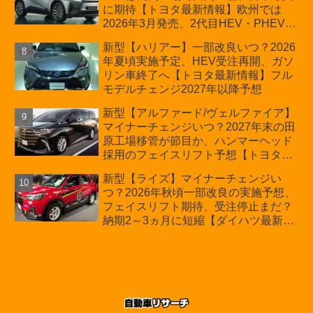
に期待【トヨタ最新情報】欧州では
2026年3月発売、2代目HEV・PHEVは
日本未導入
新型【ハリアー】一部改良いつ？2026
年夏頃実施予定、HEV受注再開、ガソ
リン車終了へ【トヨタ最新情報】フル
モデルチェンジ2027年以降予想
新型【アルファード/ヴェルファイア】
マイナーチェンジいつ？2027年末の田
原工場移管が節目か、ハンマーヘッド
採用のフェイスリフト予想【トヨタ最
新情報】2026年6月一部改良済み、消
新型【ライズ】マイナーチェンジい
費税込価格559万9000円から
つ？2026年秋頃一部改良の実施予想、
フェイスリフト期待、受注停止まだ？
納期2～3ヵ月に短縮【ダイハツ最新情
報】前回改良は2024年11月5日、価格
180.07～244.2万円、値上げ約8～10万
円、法規対応、ハイブリッド4WD追加
まだ、フルモデルチェンジはトヨタが
介入か