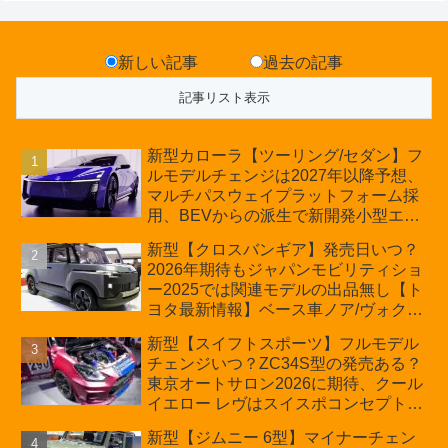
新しい記事
過去の記事
新型カローラ【ツーリング/セダン】フ
ルモデルチェンジは2027年以降予想、
マルチパスウェイプラットフォーム採
用、BEVからの派生で新開発小型エン
ジン搭載のHEV/PHEV、ギガキャスト
新型【クロスバンギア】発売日いつ？
の採用は無しか【トヨタ最新情報】60
2026年期待もジャパンモビリティショ
周年記念車発売
ー2025では関連モデルの出品無し【ト
ヨタ最新情報】ベース車ノア/ヴォクシ
ーの台湾生産開始に注目、「ギア」の
新型【スイフトスポーツ】フルモデル
ほか「コア」と「ツール」、デリカ
チェンジいつ？ZC34S型の発売ある？
D:5対抗のクロスオーバーSUVミニバ
東京オートサロン2026に期待、クール
ン
イエロー レヴはスイスポコンセプト
か？ハイブリッド化/重量増/価格アッ
新型【ジムニー 6型】マイナーチェン
プが争点【スズキ最新情報】特別仕様