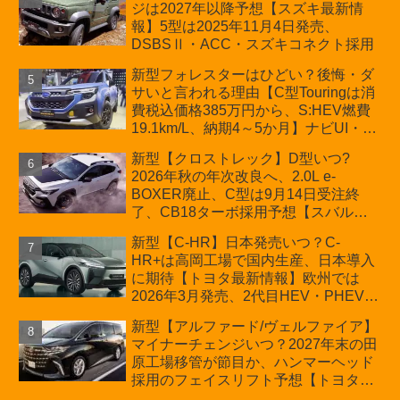
ジは2027年以降予想【スズキ最新情
車「ZC33S Final Edition」終了
報】5型は2025年11月4日発売、
DSBSⅡ・ACC・スズキコネクト採用
新型フォレスターはひどい？後悔・ダ
サいと言われる理由【C型Touringは消
費税込価格385万円から、S:HEV燃費
19.1km/L、納期4～5か月】ナビUI・冬
用タイヤ・ウィルダネス日本発売は？
新型【クロストレック】D型いつ?
カーオブザイヤーとJNCAP大賞受賞後
2026年秋の年次改良へ、2.0L e-
も残る注意点
BOXER廃止、C型は9月14日受注終
了、CB18ターボ採用予想【スバル最
新情報】
新型【C-HR】日本発売いつ？C-
HR+は高岡工場で国内生産、日本導入
に期待【トヨタ最新情報】欧州では
2026年3月発売、2代目HEV・PHEVは
日本未導入
新型【アルファード/ヴェルファイア】
マイナーチェンジいつ？2027年末の田
原工場移管が節目か、ハンマーヘッド
採用のフェイスリフト予想【トヨタ最
新情報】2026年6月一部改良済み、消