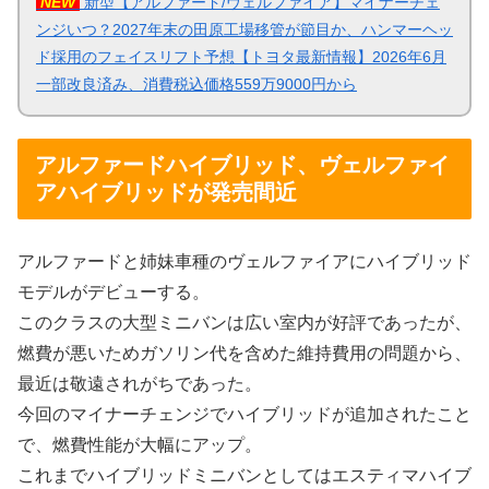
NEW
新型【アルファード/ヴェルファイア】マイナーチェ
ンジいつ？2027年末の田原工場移管が節目か、ハンマーヘッ
ド採用のフェイスリフト予想【トヨタ最新情報】2026年6月
一部改良済み、消費税込価格559万9000円から
アルファードハイブリッド、ヴェルファイ
アハイブリッドが発売間近
アルファードと姉妹車種のヴェルファイアにハイブリッド
モデルがデビューする。
このクラスの大型ミニバンは広い室内が好評であったが、
燃費が悪いためガソリン代を含めた維持費用の問題から、
最近は敬遠されがちであった。
今回のマイナーチェンジでハイブリッドが追加されたこと
で、燃費性能が大幅にアップ。
これまでハイブリッドミニバンとしてはエスティマハイブ