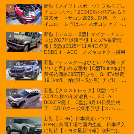
ーの台湾生産開始に注目、「ギア」の
新型【スイフトスポーツ】フルモデル
ほか「コア」と「ツール」、デリカ
チェンジいつ？ZC34S型の発売ある？
D:5対抗のクロスオーバーSUVミニバ
東京オートサロン2026に期待、クール
ン
イエロー レヴはスイスポコンセプト
か？ハイブリッド化/重量増/価格アッ
新型【ジムニー 6型】マイナーチェン
プが争点【スズキ最新情報】特別仕様
ジは2027年以降予想【スズキ最新情
車「ZC33S Final Edition」終了
報】5型は2025年11月4日発売、
DSBSⅡ・ACC・スズキコネクト採用
新型フォレスターはひどい？後悔・ダ
サいと言われる理由【C型Touringは消
費税込価格385万円から、S:HEV燃費
19.1km/L、納期4～5か月】ナビUI・冬
用タイヤ・ウィルダネス日本発売は？
新型【クロストレック】D型いつ?
カーオブザイヤーとJNCAP大賞受賞後
2026年秋の年次改良へ、2.0L e-
も残る注意点
BOXER廃止、C型は9月14日受注終
了、CB18ターボ採用予想【スバル最
新情報】
新型【C-HR】日本発売いつ？C-
HR+は高岡工場で国内生産、日本導入
に期待【トヨタ最新情報】欧州では