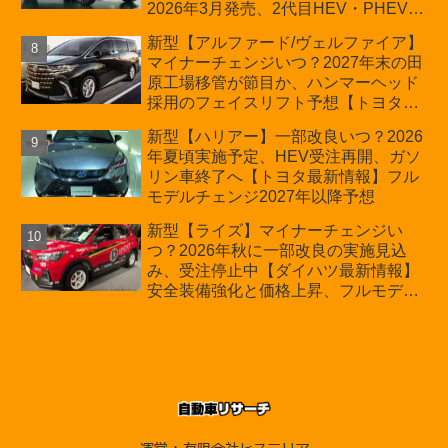
2026年3月発売、2代目HEV・PHEVは
日本未導入
新型【アルファード/ヴェルファイア】
マイナーチェンジいつ？2027年末の田
原工場移管が節目か、ハンマーヘッド
採用のフェイスリフト予想【トヨタ最
新情報】2026年6月一部改良済み、消
新型【ハリアー】一部改良いつ？2026
費税込価格559万9000円から
年夏頃実施予定、HEV受注再開、ガソ
リン車終了へ【トヨタ最新情報】フル
モデルチェンジ2027年以降予想
新型【ライズ】マイナーチェンジい
つ？2026年秋に一部改良の実施見込
み、受注停止中【ダイハツ最新情報】
安全装備強化と価格上昇、フルモデル
チェンジ2028年以降予想