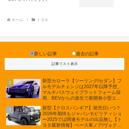
ホーム
トヨタ
新しい記事
過去の記事
新型カローラ【ツーリング/セダン】フ
ルモデルチェンジは2027年以降予想、
マルチパスウェイプラットフォーム採
用、BEVからの派生で新開発小型エン
ジン搭載のHEV/PHEV、ギガキャスト
新型【クロスバンギア】発売日いつ？
の採用は無しか【トヨタ最新情報】60
2026年期待もジャパンモビリティショ
周年記念車発売
ー2025では関連モデルの出品無し【ト
ヨタ最新情報】ベース車ノア/ヴォクシ