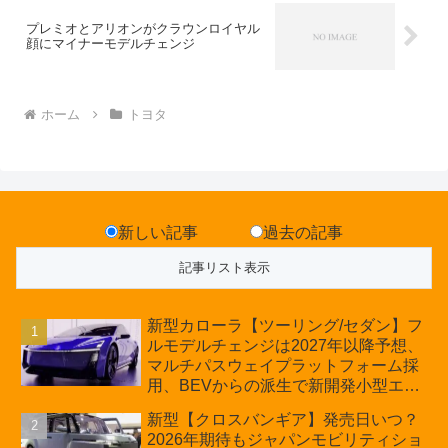
プレミオとアリオンがクラウンロイヤル
顔にマイナーモデルチェンジ
ホーム
トヨタ
新しい記事
過去の記事
新型カローラ【ツーリング/セダン】フ
ルモデルチェンジは2027年以降予想、
マルチパスウェイプラットフォーム採
用、BEVからの派生で新開発小型エン
ジン搭載のHEV/PHEV、ギガキャスト
新型【クロスバンギア】発売日いつ？
の採用は無しか【トヨタ最新情報】60
2026年期待もジャパンモビリティショ
周年記念車発売