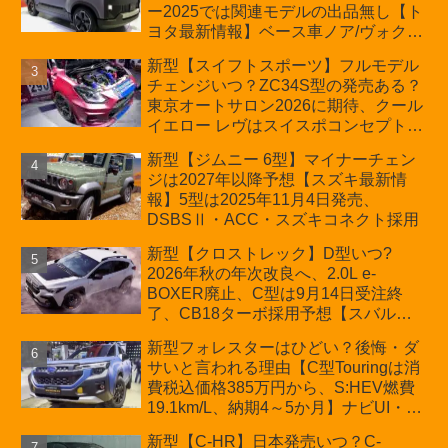
ー2025では関連モデルの出品無し【ト
ヨタ最新情報】ベース車ノア/ヴォクシ
ーの台湾生産開始に注目、「ギア」の
新型【スイフトスポーツ】フルモデル
ほか「コア」と「ツール」、デリカ
チェンジいつ？ZC34S型の発売ある？
D:5対抗のクロスオーバーSUVミニバ
東京オートサロン2026に期待、クール
ン
イエロー レヴはスイスポコンセプト
か？ハイブリッド化/重量増/価格アッ
新型【ジムニー 6型】マイナーチェン
プが争点【スズキ最新情報】特別仕様
ジは2027年以降予想【スズキ最新情
車「ZC33S Final Edition」終了
報】5型は2025年11月4日発売、
DSBSⅡ・ACC・スズキコネクト採用
新型【クロストレック】D型いつ?
2026年秋の年次改良へ、2.0L e-
BOXER廃止、C型は9月14日受注終
了、CB18ターボ採用予想【スバル最
新情報】
新型フォレスターはひどい？後悔・ダ
サいと言われる理由【C型Touringは消
費税込価格385万円から、S:HEV燃費
19.1km/L、納期4～5か月】ナビUI・冬
用タイヤ・ウィルダネス日本発売は？
新型【C-HR】日本発売いつ？C-
カーオブザイヤーとJNCAP大賞受賞後