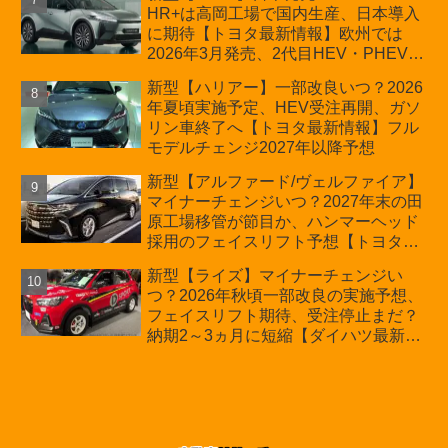
HR+は高岡工場で国内生産、日本導入
も残る注意点
に期待【トヨタ最新情報】欧州では
2026年3月発売、2代目HEV・PHEVは
日本未導入
新型【ハリアー】一部改良いつ？2026
年夏頃実施予定、HEV受注再開、ガソ
リン車終了へ【トヨタ最新情報】フル
モデルチェンジ2027年以降予想
新型【アルファード/ヴェルファイア】
マイナーチェンジいつ？2027年末の田
原工場移管が節目か、ハンマーヘッド
採用のフェイスリフト予想【トヨタ最
新情報】2026年6月一部改良済み、消
新型【ライズ】マイナーチェンジい
費税込価格559万9000円から
つ？2026年秋頃一部改良の実施予想、
フェイスリフト期待、受注停止まだ？
納期2～3ヵ月に短縮【ダイハツ最新情
報】前回改良は2024年11月5日、価格
180.07～244.2万円、値上げ約8～10万
円、法規対応、ハイブリッド4WD追加
まだ、フルモデルチェンジはトヨタが
介入か