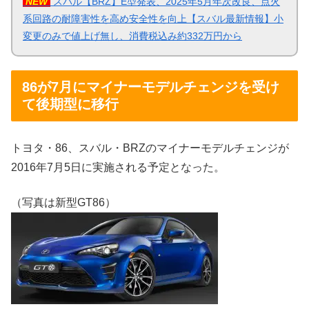
NEW
スバル【BRZ】E型発表、2025年5月年次改良、点火
系回路の耐障害性を高め安全性を向上【スバル最新情報】小
変更のみで値上げ無し、消費税込み約332万円から
86が7月にマイナーモデルチェンジを受け
て後期型に移行
トヨタ・86、スバル・BRZのマイナーモデルチェンジが
2016年7月5日に実施される予定となった。
（写真は新型GT86）