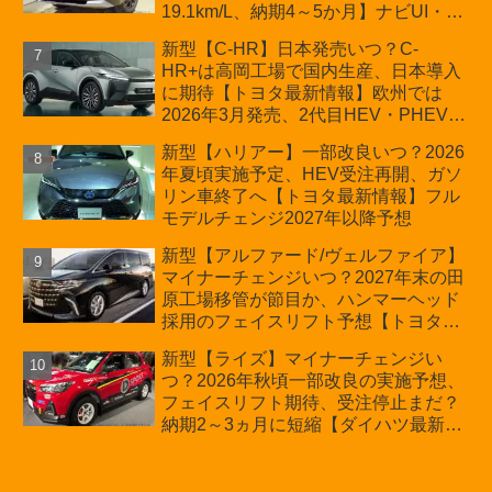
19.1km/L、納期4～5か月】ナビUI・冬
用タイヤ・ウィルダネス日本発売は？
新型【C-HR】日本発売いつ？C-
カーオブザイヤーとJNCAP大賞受賞後
HR+は高岡工場で国内生産、日本導入
も残る注意点
に期待【トヨタ最新情報】欧州では
2026年3月発売、2代目HEV・PHEVは
日本未導入
新型【ハリアー】一部改良いつ？2026
年夏頃実施予定、HEV受注再開、ガソ
リン車終了へ【トヨタ最新情報】フル
モデルチェンジ2027年以降予想
新型【アルファード/ヴェルファイア】
マイナーチェンジいつ？2027年末の田
原工場移管が節目か、ハンマーヘッド
採用のフェイスリフト予想【トヨタ最
新情報】2026年6月一部改良済み、消
新型【ライズ】マイナーチェンジい
費税込価格559万9000円から
つ？2026年秋頃一部改良の実施予想、
フェイスリフト期待、受注停止まだ？
納期2～3ヵ月に短縮【ダイハツ最新情
報】前回改良は2024年11月5日、価格
180.07～244.2万円、値上げ約8～10万
円、法規対応、ハイブリッド4WD追加