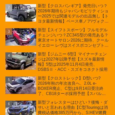
ジン搭載のHEV/PHEV、ギガキャスト
新型【クロスバンギア】発売日いつ？
の採用は無しか【トヨタ最新情報】60
2026年期待もジャパンモビリティショ
周年記念車発売
ー2025では関連モデルの出品無し【ト
ヨタ最新情報】ベース車ノア/ヴォクシ
ーの台湾生産開始に注目、「ギア」の
新型【スイフトスポーツ】フルモデル
ほか「コア」と「ツール」、デリカ
チェンジいつ？ZC34S型の発売ある？
D:5対抗のクロスオーバーSUVミニバ
東京オートサロン2026に期待、クール
ン
イエロー レヴはスイスポコンセプト
か？ハイブリッド化/重量増/価格アッ
新型【ジムニー 6型】マイナーチェン
プが争点【スズキ最新情報】特別仕様
ジは2027年以降予想【スズキ最新情
車「ZC33S Final Edition」終了
報】5型は2025年11月4日発売、
DSBSⅡ・ACC・スズキコネクト採用
新型【クロストレック】D型いつ?
2026年秋の年次改良へ、2.0L e-
BOXER廃止、C型は9月14日受注終
了、CB18ターボ採用予想【スバル最
新情報】
新型フォレスターはひどい？後悔・ダ
サいと言われる理由【C型Touringは消
費税込価格385万円から、S:HEV燃費