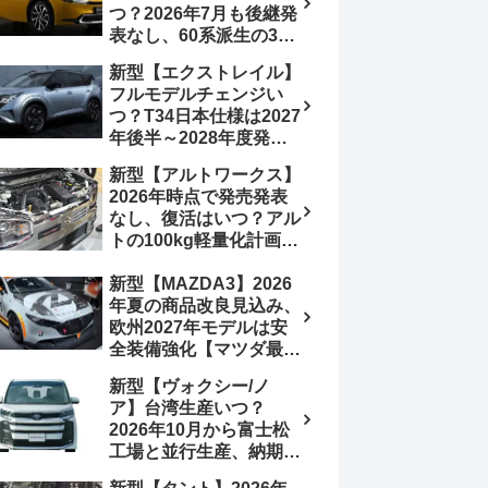
つ？2026年7月も後継発
加は次期型に期待
表なし、60系派生の3列
シートが2027年以降に
新型【エクストレイル】
発売される可能性は【ト
フルモデルチェンジい
ヨタ最新情報デザイン予
つ？T34日本仕様は2027
想画像】スライドドア装
年後半～2028年度発売
備の要望も
予想【日産最新情報】北
新型【アルトワークス】
米ローグe-POWERは
2026年時点で発売発表
2026年後半投入へ
なし、復活はいつ？アル
トの100kg軽量化計画は
継続中、現在80kgに目
新型【MAZDA3】2026
処、5MTターボとアルト
年夏の商品改良見込み、
スピリットに期待【スズ
欧州2027年モデルは安
キ最新情報】
全装備強化【マツダ最新
情報】フルモデルチェン
新型【ヴォクシー/ノ
ジは2028年以降予想
ア】台湾生産いつ？
2026年10月から富士松
工場と並行生産、納期短
縮へ【トヨタ最新情報】