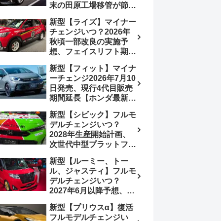
末の田原工場移管が節目
か、ハンマーヘッド採用
新型【ライズ】マイナー
のフェイスリフト予想
チェンジいつ？2026年
【トヨタ最新情報】
秋頃一部改良の実施予
2026年6月一部改良済
想、フェイスリフト期
み、消費税込価格559万
待、受注停止まだ？納期
9000円から
新型【フィット】マイナ
2～3ヵ月に短縮【ダイハ
ーチェンジ2026年7月10
ツ最新情報】前回改良は
日発売、現行4代目販売
2024年11月5日、価格
期間延長【ホンダ最新情
180.07～244.2万円、値
報】次期フィット5発表
上げ約8～10万円、法規
新型【シビック】フルモ
いつ？フルモデルチェン
対応、ハイブリッド
デルチェンジいつ？
ジは2029年頃まで遅れ
4WD追加まだ、フルモ
2028年生産開始計画、
る予想
デルチェンジはトヨタが
次世代中型プラットフォ
介入か
ーム採用、2.0L e:HEV
新型【ルーミー、トー
搭載予想【ホンダ最新情
ル、ジャスティ】フルモ
報】Honda S+ Shiftは現
デルチェンジいつ？
行e:HEV RS 消費税込
2027年6月以降予想、ビ
4,659,600円で先行導入
ッグマイナーチェンジも
新型【プリウスα】復活
う無い？【トヨタ最新情
フルモデルチェンジい
報】1.2Lハイブリッド追