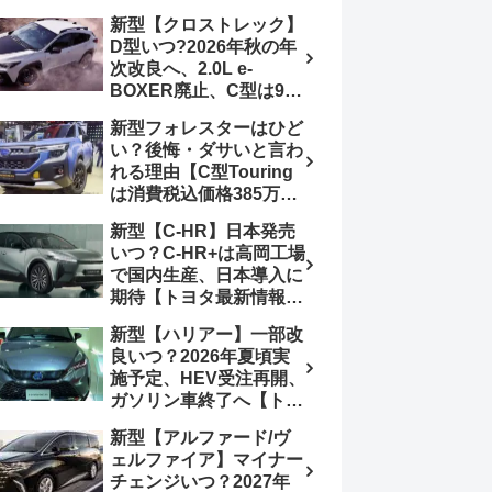
4日発売、DSBSⅡ・
報】特別仕様車
新型【クロストレック】
ACC・スズキコネクト
「ZC33S Final
D型いつ?2026年秋の年
採用
Edition」終了
次改良へ、2.0L e-
BOXER廃止、C型は9月
14日受注終了、CB18タ
新型フォレスターはひど
ーボ採用予想【スバル最
い？後悔・ダサいと言わ
新情報】
れる理由【C型Touring
は消費税込価格385万円
から、S:HEV燃費
新型【C-HR】日本発売
19.1km/L、納期4～5か
いつ？C-HR+は高岡工場
月】ナビUI・冬用タイ
で国内生産、日本導入に
ヤ・ウィルダネス日本発
期待【トヨタ最新情報】
売は？カーオブザイヤー
欧州では2026年3月発
とJNCAP大賞受賞後も
新型【ハリアー】一部改
売、2代目HEV・PHEV
残る注意点
良いつ？2026年夏頃実
は日本未導入
施予定、HEV受注再開、
ガソリン車終了へ【トヨ
タ最新情報】フルモデル
新型【アルファード/ヴ
チェンジ2027年以降予
ェルファイア】マイナー
想
チェンジいつ？2027年