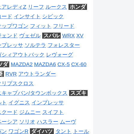
ェアレディZ
リーフ
ルークス
ホンダ
コード
インサイト
シビック
テップワゴン
フィット
フリード
ジェンド
ヴェゼル
スバル
WRX
XV
ンプレッサ
ソルテラ
フォレスター
ガシィアウトバック
レヴォーグ
ツダ
MAZDA2
MAZDA6
CX-5
CX-60
菱
RVR
アウトランダー
クリプスクロス
ニキャブバン/タウンボックス
スズキ
ルト
イグニス
インプレッサ
スクード
ジムニー
スイフト
ペーシア
ソリオ
ハスラー
ムーヴ
パン
ワゴンR
ダイハツ
タント
トール