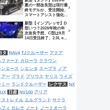
新型【タント】2026年
2026年5月6日マイナー
夏の一部改良型は現行最
チェンジ、価格 NOAH
終モデルか、受注開始、
326万1500円、VOXY
スマートアシスト強化と
375万1000円、特別仕様
値上げ想定、2027年頃
車 WxBと煌の追加に期
新型【インプレッサ】D
フルモデルチェンジ予想
待、S-Zに12.3インチメ
型いつ？2026年秋の年
【ダイハツ最新情報】
ーター
次改良予想、C型は9月
14日受注終了、2.0L e-
BOXER廃止、ストロン
グハイブリッド設定無し
ヨタ
RAV4
TJクルーザー
アクア
予想【スバル最新情報】
ルファード
カローラ
クラウン
ランエース
シエンタ
スープラ
ノア
リアー
プラド
プリウス
ヤリス
ライズ
ーミー
ランドクルーザー
レクサス
NX
UX
日産
NV100
アリア
クストレイル
エルグランド
サクラ
ルフィ
セレナ
ノート
ノートオーラ