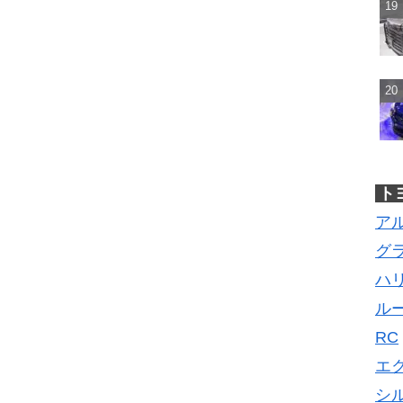
ト
ア
グ
ハ
ル
RC
エ
シ