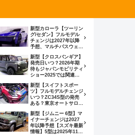
新型カローラ【ツーリン
グ/セダン】フルモデル
チェンジは2027年以降
予想、マルチパスウェイ
プラットフォーム採用、
新型【クロスバンギア】
BEVからの派生で新開発
発売日いつ？2026年期
小型エンジン搭載の
待もジャパンモビリティ
HEV/PHEV、ギガキャ
ショー2025では関連モ
ストの採用は無しか【ト
デルの出品無し【トヨタ
ヨタ最新情報】60周年記
新型【スイフトスポー
最新情報】ベース車ノ
念車発売
ツ】フルモデルチェンジ
ア/ヴォクシーの台湾生
いつ？ZC34S型の発売
産開始に注目、「ギア」
ある？東京オートサロン
のほか「コア」と「ツー
2026に期待、クールイ
ル」、デリカD:5対抗の
新型【ジムニー 6型】マ
エロー レヴはスイスポ
クロスオーバーSUVミニ
イナーチェンジは2027
コンセプトか？ハイブリ
バン
年以降予想【スズキ最新
ッド化/重量増/価格アッ
情報】5型は2025年11月
プが争点【スズキ最新情