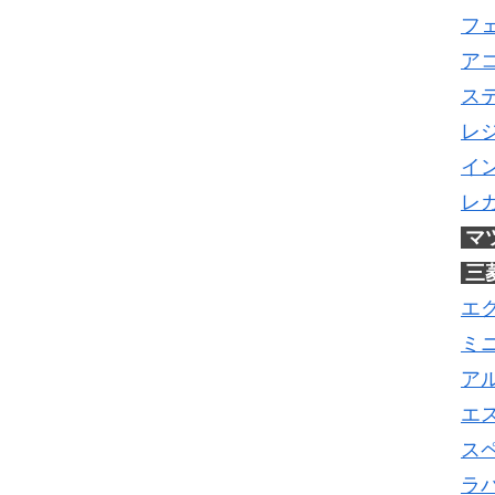
フ
ア
ス
レ
イ
レ
マ
三
エ
ミ
ア
エ
ス
ラ