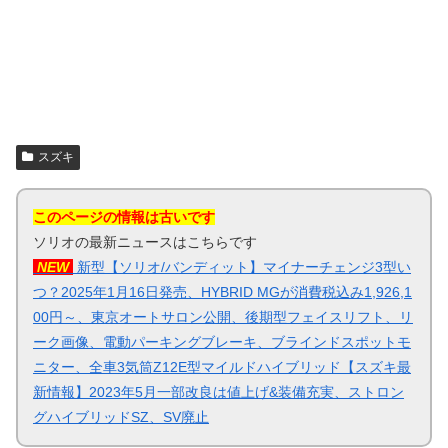
スズキ
このページの情報は古いです
ソリオの最新ニュースはこちらです
NEW
新型【ソリオ/バンディット】マイナーチェンジ3型い
つ？2025年1月16日発売、HYBRID MGが消費税込み1,926,1
00円～、東京オートサロン公開、後期型フェイスリフト、リ
ーク画像、電動パーキングブレーキ、ブラインドスポットモ
ニター、全車3気筒Z12E型マイルドハイブリッド【スズキ最
新情報】2023年5月一部改良は値上げ&装備充実、ストロン
グハイブリッドSZ、SV廃止