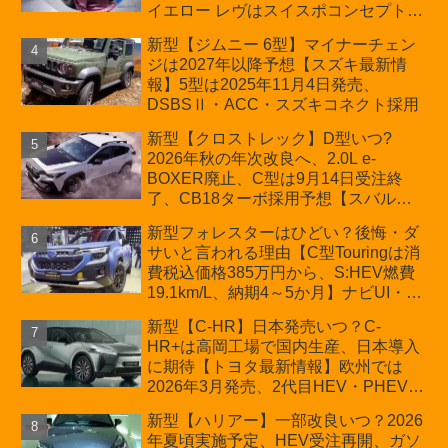
イエロー レヴはスイスポコンセプト
か？ハイブリッド化/重量増/価格アッ
新型【ジムニー 6型】マイナーチェン
プが争点【スズキ最新情報】特別仕様
ジは2027年以降予想【スズキ最新情
車「ZC33S Final Edition」終了
報】5型は2025年11月4日発売、
DSBSⅡ・ACC・スズキコネクト採用
新型【クロストレック】D型いつ?
2026年秋の年次改良へ、2.0L e-
BOXER廃止、C型は9月14日受注終
了、CB18ターボ採用予想【スバル最
新情報】
新型フォレスターはひどい？後悔・ダ
サいと言われる理由【C型Touringは消
費税込価格385万円から、S:HEV燃費
19.1km/L、納期4～5か月】ナビUI・冬
用タイヤ・ウィルダネス日本発売は？
新型【C-HR】日本発売いつ？C-
カーオブザイヤーとJNCAP大賞受賞後
HR+は高岡工場で国内生産、日本導入
も残る注意点
に期待【トヨタ最新情報】欧州では
2026年3月発売、2代目HEV・PHEVは
日本未導入
新型【ハリアー】一部改良いつ？2026
年夏頃実施予定、HEV受注再開、ガソ