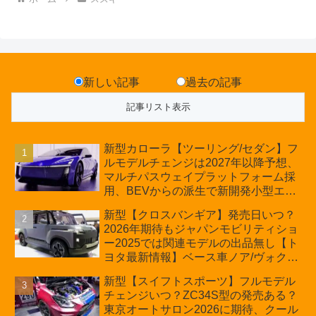
新しい記事
過去の記事
新型カローラ【ツーリング/セダン】フ
ルモデルチェンジは2027年以降予想、
マルチパスウェイプラットフォーム採
用、BEVからの派生で新開発小型エン
ジン搭載のHEV/PHEV、ギガキャスト
新型【クロスバンギア】発売日いつ？
の採用は無しか【トヨタ最新情報】60
2026年期待もジャパンモビリティショ
周年記念車発売
ー2025では関連モデルの出品無し【ト
ヨタ最新情報】ベース車ノア/ヴォクシ
ーの台湾生産開始に注目、「ギア」の
新型【スイフトスポーツ】フルモデル
ほか「コア」と「ツール」、デリカ
チェンジいつ？ZC34S型の発売ある？
D:5対抗のクロスオーバーSUVミニバ
東京オートサロン2026に期待、クール
ン