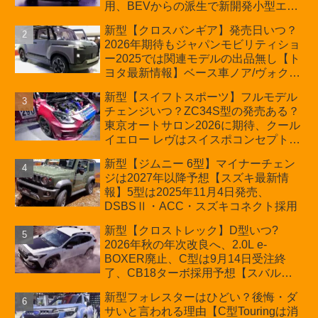
用、BEVからの派生で新開発小型エン
ジン搭載のHEV/PHEV、ギガキャスト
新型【クロスバンギア】発売日いつ？
の採用は無しか【トヨタ最新情報】60
2026年期待もジャパンモビリティショ
周年記念車発売
ー2025では関連モデルの出品無し【ト
ヨタ最新情報】ベース車ノア/ヴォクシ
ーの台湾生産開始に注目、「ギア」の
新型【スイフトスポーツ】フルモデル
ほか「コア」と「ツール」、デリカ
チェンジいつ？ZC34S型の発売ある？
D:5対抗のクロスオーバーSUVミニバ
東京オートサロン2026に期待、クール
ン
イエロー レヴはスイスポコンセプト
か？ハイブリッド化/重量増/価格アッ
新型【ジムニー 6型】マイナーチェン
プが争点【スズキ最新情報】特別仕様
ジは2027年以降予想【スズキ最新情
車「ZC33S Final Edition」終了
報】5型は2025年11月4日発売、
DSBSⅡ・ACC・スズキコネクト採用
新型【クロストレック】D型いつ?
2026年秋の年次改良へ、2.0L e-
BOXER廃止、C型は9月14日受注終
了、CB18ターボ採用予想【スバル最
新情報】
新型フォレスターはひどい？後悔・ダ
サいと言われる理由【C型Touringは消