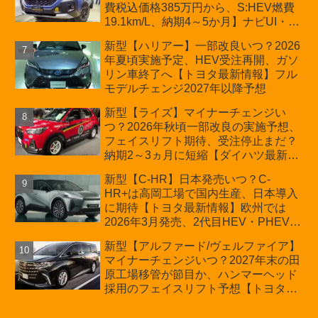
費税込価格385万円から、S:HEV燃費
19.1km/L、納期4～5か月】ナビUI・冬
用タイヤ・ウィルダネス日本発売は？
新型【ハリアー】一部改良いつ？2026
カーオブザイヤーとJNCAP大賞受賞後
年夏頃実施予定、HEV受注再開、ガソ
も残る注意点
リン車終了へ【トヨタ最新情報】フル
モデルチェンジ2027年以降予想
新型【ライズ】マイナーチェンジい
つ？2026年秋頃一部改良の実施予想、
フェイスリフト期待、受注停止まだ？
納期2～3ヵ月に短縮【ダイハツ最新情
報】前回改良は2024年11月5日、価格
新型【C-HR】日本発売いつ？C-
180.07～244.2万円、値上げ約8～10万
HR+は高岡工場で国内生産、日本導入
円、法規対応、ハイブリッド4WD追加
に期待【トヨタ最新情報】欧州では
まだ、フルモデルチェンジはトヨタが
2026年3月発売、2代目HEV・PHEVは
介入か
日本未導入
新型【アルファード/ヴェルファイア】
マイナーチェンジいつ？2027年末の田
原工場移管が節目か、ハンマーヘッド
採用のフェイスリフト予想【トヨタ最
新情報】2026年6月一部改良済み、消
費税込価格559万9000円から