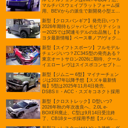
マルチパスウェイプラットフォーム採
用、BEVからの派生で新開発小型エン
ジン搭載のHEV/PHEV、ギガキャスト
新型【クロスバンギア】発売日いつ？
の採用は無しか【トヨタ最新情報】60
2026年期待もジャパンモビリティショ
周年記念車発売
ー2025では関連モデルの出品無し【ト
ヨタ最新情報】ベース車ノア/ヴォクシ
ーの台湾生産開始に注目、「ギア」の
新型【スイフトスポーツ】フルモデル
ほか「コア」と「ツール」、デリカ
チェンジいつ？ZC34S型の発売ある？
D:5対抗のクロスオーバーSUVミニバ
東京オートサロン2026に期待、クール
ン
イエロー レヴはスイスポコンセプト
か？ハイブリッド化/重量増/価格アッ
新型【ジムニー 6型】マイナーチェン
プが争点【スズキ最新情報】特別仕様
ジは2027年以降予想【スズキ最新情
車「ZC33S Final Edition」終了
報】5型は2025年11月4日発売、
DSBSⅡ・ACC・スズキコネクト採用
新型【クロストレック】D型いつ?
2026年秋の年次改良へ、2.0L e-
BOXER廃止、C型は9月14日受注終
了、CB18ターボ採用予想【スバル最
新情報】