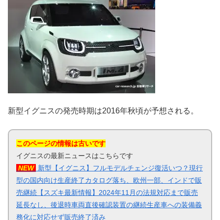
新型イグニスの発売時期は2016年秋頃が予想される。
このページの情報は古いです
イグニスの最新ニュースはこちらです
NEW
新型【イグニス】フルモデルチェンジ復活いつ？現行
型の国内向け生産終了カタログ落ち、欧州一部、インドで販
売継続【スズキ最新情報】2024年11月の法規対応まで販売
延長なし、後退時車両直後確認装置の継続生産車への装備義
務化に対応せず販売終了済み