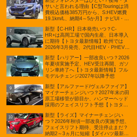
新型フォレスターはひどい？後悔・ダ
サいと言われる理由【C型Touringは消
費税込価格385万円から、S:HEV燃費
19.1km/L、納期4～5か月】ナビUI・冬
用タイヤ・ウィルダネス日本発売は？
新型【C-HR】日本発売いつ？C-
カーオブザイヤーとJNCAP大賞受賞後
HR+は高岡工場で国内生産、日本導入
も残る注意点
に期待【トヨタ最新情報】欧州では
2026年3月発売、2代目HEV・PHEVは
日本未導入
新型【ハリアー】一部改良いつ？2026
年夏頃実施予定、HEV受注再開、ガソ
リン車終了へ【トヨタ最新情報】フル
モデルチェンジ2027年以降予想
新型【アルファード/ヴェルファイア】
マイナーチェンジいつ？2027年末の田
原工場移管が節目か、ハンマーヘッド
採用のフェイスリフト予想【トヨタ最
新情報】2026年6月一部改良済み、消
新型【ライズ】マイナーチェンジい
費税込価格559万9000円から
つ？2026年秋頃一部改良の実施予想、
フェイスリフト期待、受注停止まだ？
納期2～3ヵ月に短縮【ダイハツ最新情