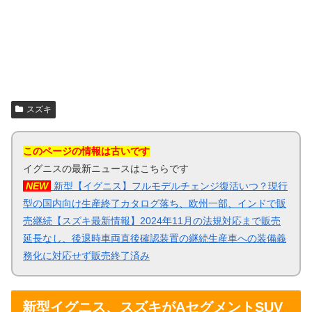
スズキ
このページの情報は古いです
イグニスの最新ニュースはこちらです
NEW
新型【イグニス】フルモデルチェンジ復活いつ？現行
型の国内向け生産終了カタログ落ち、欧州一部、インドで販
売継続【スズキ最新情報】2024年11月の法規対応まで販売
延長なし、後退時車両直後確認装置の継続生産車への装備義
務化に対応せず販売終了済み
新型イグニス、スズキがAセグメントSUV