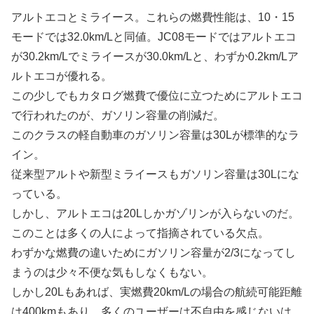
アルトエコとミライース。これらの燃費性能は、10・15
モードでは32.0km/Lと同値。JC08モードではアルトエコ
が30.2km/Lでミライースが30.0km/Lと、わずか0.2km/Lア
ルトエコが優れる。
この少しでもカタログ燃費で優位に立つためにアルトエコ
で行われたのが、ガソリン容量の削減だ。
このクラスの軽自動車のガソリン容量は30Lが標準的なラ
イン。
従来型アルトや新型ミライースもガソリン容量は30Lにな
っている。
しかし、アルトエコは20Lしかガゾリンが入らないのだ。
このことは多くの人によって指摘されている欠点。
わずかな燃費の違いためにガソリン容量が2/3になってし
まうのは少々不便な気もしなくもない。
しかし20Lもあれば、実燃費20km/Lの場合の航続可能距離
は400kmもあり、多くのユーザーは不自由を感じないは