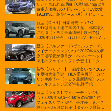
サいと言われる理由【C型Touringは消
費税込価格385万円から、S:HEV燃費
19.1km/L、納期4～5か月】ナビUI・冬
用タイヤ・ウィルダネス日本発売は？
新型【C-HR】日本発売いつ？C-
カーオブザイヤーとJNCAP大賞受賞後
HR+は高岡工場で国内生産、日本導入
も残る注意点
に期待【トヨタ最新情報】欧州では
2026年3月発売、2代目HEV・PHEVは
日本未導入
新型【アルファード/ヴェルファイア】
マイナーチェンジいつ？2027年末の田
原工場移管が節目か、ハンマーヘッド
採用のフェイスリフト予想【トヨタ最
新情報】2026年6月一部改良済み、消
新型【ハリアー】一部改良いつ？2026
費税込価格559万9000円から
年夏頃実施予定、HEV受注再開、ガソ
リン車終了へ【トヨタ最新情報】フル
モデルチェンジ2027年以降予想
新型【ライズ】マイナーチェンジい
つ？2026年秋頃一部改良の実施予想、
フェイスリフト期待、受注停止まだ？
納期2～3ヵ月に短縮【ダイハツ最新情