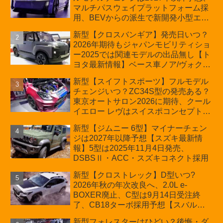
マルチパスウェイプラットフォーム採
用、BEVからの派生で新開発小型エン
ジン搭載のHEV/PHEV、ギガキャスト
新型【クロスバンギア】発売日いつ？
の採用は無しか【トヨタ最新情報】60
2026年期待もジャパンモビリティショ
周年記念車発売
ー2025では関連モデルの出品無し【ト
ヨタ最新情報】ベース車ノア/ヴォクシ
ーの台湾生産開始に注目、「ギア」の
新型【スイフトスポーツ】フルモデル
ほか「コア」と「ツール」、デリカ
チェンジいつ？ZC34S型の発売ある？
D:5対抗のクロスオーバーSUVミニバ
東京オートサロン2026に期待、クール
ン
イエロー レヴはスイスポコンセプト
か？ハイブリッド化/重量増/価格アッ
新型【ジムニー 6型】マイナーチェン
プが争点【スズキ最新情報】特別仕様
ジは2027年以降予想【スズキ最新情
車「ZC33S Final Edition」終了
報】5型は2025年11月4日発売、
DSBSⅡ・ACC・スズキコネクト採用
新型【クロストレック】D型いつ?
2026年秋の年次改良へ、2.0L e-
BOXER廃止、C型は9月14日受注終
了、CB18ターボ採用予想【スバル最
新情報】
新型フォレスターはひどい？後悔・ダ