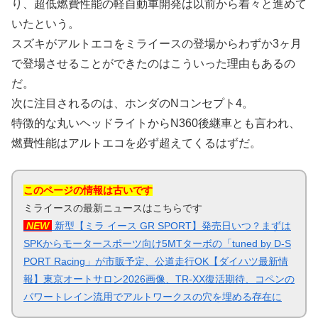
り、超低燃費性能の軽自動車開発は以前から着々と進めて
いたという。
スズキがアルトエコをミライースの登場からわずか3ヶ月
で登場させることができたのはこういった理由もあるの
だ。
次に注目されるのは、ホンダのNコンセプト4。
特徴的な丸いヘッドライトからN360後継車とも言われ、
燃費性能はアルトエコを必ず超えてくるはずだ。
このページの情報は古いです
ミライースの最新ニュースはこちらです
NEW
新型【ミラ イース GR SPORT】発売日いつ？まずは
SPKからモータースポーツ向け5MTターボの「tuned by D-S
PORT Racing」が市販予定、公道走行OK【ダイハツ最新情
報】東京オートサロン2026画像、TR-XX復活期待、コペンの
パワートレイン流用でアルトワークスの穴を埋める存在に