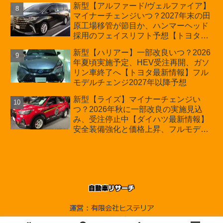
新型【アルファード/ヴェルファイア】
マイナーチェンジいつ？2027年末の田
原工場移管が節目か、ハンマーヘッド
採用のフェイスリフト予想【トヨタ最
新情報】2026年6月一部改良済み、消
新型【ハリアー】一部改良いつ？2026
費税込価格559万9000円から
年夏頃実施予定、HEV受注再開、ガソ
リン車終了へ【トヨタ最新情報】フル
モデルチェンジ2027年以降予想
新型【ライズ】マイナーチェンジい
つ？2026年秋に一部改良の実施見込
み、受注停止中【ダイハツ最新情報】
安全装備強化と価格上昇、フルモデル
チェンジ2028年以降予想
© 2010-2026 自動車リサーチ.