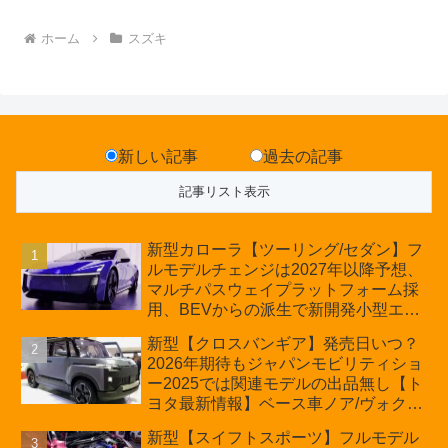
ホーム
スズキ
新しい記事
過去の記事
新型カローラ【ツーリング/セダン】フ
ルモデルチェンジは2027年以降予想、
マルチパスウェイプラットフォーム採
用、BEVからの派生で新開発小型エン
ジン搭載のHEV/PHEV、ギガキャスト
新型【クロスバンギア】発売日いつ？
の採用は無しか【トヨタ最新情報】60
2026年期待もジャパンモビリティショ
周年記念車発売
ー2025では関連モデルの出品無し【ト
ヨタ最新情報】ベース車ノア/ヴォクシ
ーの台湾生産開始に注目、「ギア」の
新型【スイフトスポーツ】フルモデル
ほか「コア」と「ツール」、デリカ