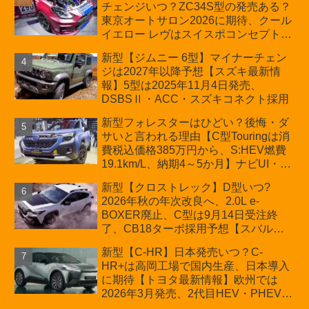
チェンジいつ？ZC34S型の発売ある？
D:5対抗のクロスオーバーSUVミニバ
東京オートサロン2026に期待、クール
ン
イエロー レヴはスイスポコンセプト
か？ハイブリッド化/重量増/価格アッ
新型【ジムニー 6型】マイナーチェン
プが争点【スズキ最新情報】特別仕様
ジは2027年以降予想【スズキ最新情
車「ZC33S Final Edition」終了
報】5型は2025年11月4日発売、
DSBSⅡ・ACC・スズキコネクト採用
新型フォレスターはひどい？後悔・ダ
サいと言われる理由【C型Touringは消
費税込価格385万円から、S:HEV燃費
19.1km/L、納期4～5か月】ナビUI・冬
用タイヤ・ウィルダネス日本発売は？
新型【クロストレック】D型いつ?
カーオブザイヤーとJNCAP大賞受賞後
2026年秋の年次改良へ、2.0L e-
も残る注意点
BOXER廃止、C型は9月14日受注終
了、CB18ターボ採用予想【スバル最
新情報】
新型【C-HR】日本発売いつ？C-
HR+は高岡工場で国内生産、日本導入
に期待【トヨタ最新情報】欧州では
2026年3月発売、2代目HEV・PHEVは
日本未導入