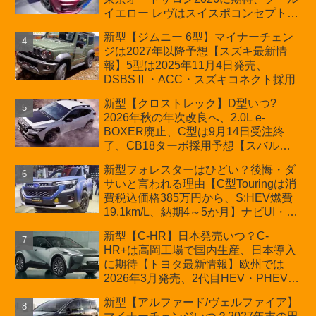
ン
イエロー レヴはスイスポコンセプト
か？ハイブリッド化/重量増/価格アッ
新型【ジムニー 6型】マイナーチェン
プが争点【スズキ最新情報】特別仕様
ジは2027年以降予想【スズキ最新情
車「ZC33S Final Edition」終了
報】5型は2025年11月4日発売、
DSBSⅡ・ACC・スズキコネクト採用
新型【クロストレック】D型いつ?
2026年秋の年次改良へ、2.0L e-
BOXER廃止、C型は9月14日受注終
了、CB18ターボ採用予想【スバル最
新情報】
新型フォレスターはひどい？後悔・ダ
サいと言われる理由【C型Touringは消
費税込価格385万円から、S:HEV燃費
19.1km/L、納期4～5か月】ナビUI・冬
用タイヤ・ウィルダネス日本発売は？
新型【C-HR】日本発売いつ？C-
カーオブザイヤーとJNCAP大賞受賞後
HR+は高岡工場で国内生産、日本導入
も残る注意点
に期待【トヨタ最新情報】欧州では
2026年3月発売、2代目HEV・PHEVは
日本未導入
新型【アルファード/ヴェルファイア】