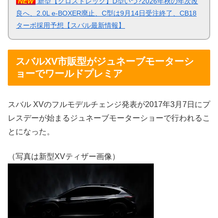
NEW
新型【クロストレック】D型いつ?2026年秋の年次改
良へ、2.0L e-BOXER廃止、C型は9月14日受注終了、CB18
ターボ採用予想【スバル最新情報】
スバルXV市販型がジュネーブモーターシ
ョーでワールドプレミア
スバル XVのフルモデルチェンジ発表が2017年3月7日にプ
レスデーが始まるジュネーブモーターショーで行われるこ
とになった。
（写真は新型XVティザー画像）