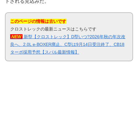
トされる見込みだ。
このページの情報は古いです
クロストレックの最新ニュースはこちらです
NEW
新型【クロストレック】D型いつ?2026年秋の年次改
良へ、2.0L e-BOXER廃止、C型は9月14日受注終了、CB18
ターボ採用予想【スバル最新情報】