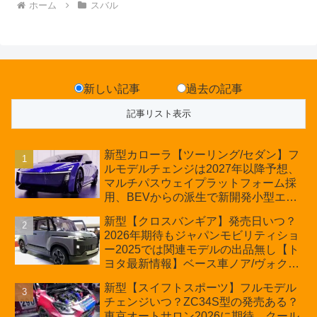
ホーム
スバル
新しい記事
過去の記事
新型カローラ【ツーリング/セダン】フ
ルモデルチェンジは2027年以降予想、
マルチパスウェイプラットフォーム採
用、BEVからの派生で新開発小型エン
ジン搭載のHEV/PHEV、ギガキャスト
新型【クロスバンギア】発売日いつ？
の採用は無しか【トヨタ最新情報】60
2026年期待もジャパンモビリティショ
周年記念車発売
ー2025では関連モデルの出品無し【ト
ヨタ最新情報】ベース車ノア/ヴォクシ
ーの台湾生産開始に注目、「ギア」の
新型【スイフトスポーツ】フルモデル
ほか「コア」と「ツール」、デリカ
チェンジいつ？ZC34S型の発売ある？
D:5対抗のクロスオーバーSUVミニバ
東京オートサロン2026に期待、クール