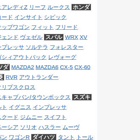
ェアレディZ
リーフ
ルークス
ホンダ
コード
インサイト
シビック
テップワゴン
フィット
フリード
ジェンド
ヴェゼル
スバル
WRX
XV
ンプレッサ
ソルテラ
フォレスター
ガシィアウトバック
レヴォーグ
ツダ
MAZDA2
MAZDA6
CX-5
CX-60
菱
RVR
アウトランダー
クリプスクロス
ニキャブバン/タウンボックス
スズキ
ルト
イグニス
インプレッサ
スクード
ジムニー
スイフト
ペーシア
ソリオ
ハスラー
ムーヴ
パン
ワゴンR
ダイハツ
タント
トール