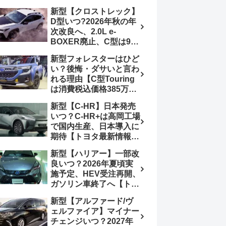
4日発売、DSBSⅡ・
報】特別仕様車
新型【クロストレック】
ACC・スズキコネクト
「ZC33S Final
D型いつ?2026年秋の年
採用
Edition」終了
次改良へ、2.0L e-
BOXER廃止、C型は9月
14日受注終了、CB18タ
新型フォレスターはひど
ーボ採用予想【スバル最
い？後悔・ダサいと言わ
新情報】
れる理由【C型Touring
は消費税込価格385万円
から、S:HEV燃費
新型【C-HR】日本発売
19.1km/L、納期4～5か
いつ？C-HR+は高岡工場
月】ナビUI・冬用タイ
で国内生産、日本導入に
ヤ・ウィルダネス日本発
期待【トヨタ最新情報】
売は？カーオブザイヤー
欧州では2026年3月発
とJNCAP大賞受賞後も
新型【ハリアー】一部改
売、2代目HEV・PHEV
残る注意点
良いつ？2026年夏頃実
は日本未導入
施予定、HEV受注再開、
ガソリン車終了へ【トヨ
タ最新情報】フルモデル
新型【アルファード/ヴ
チェンジ2027年以降予
ェルファイア】マイナー
想
チェンジいつ？2027年