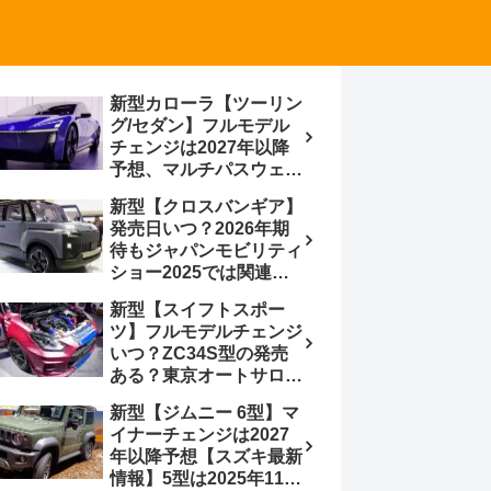
新型カローラ【ツーリン
グ/セダン】フルモデル
チェンジは2027年以降
予想、マルチパスウェイ
プラットフォーム採用、
新型【クロスバンギア】
BEVからの派生で新開発
発売日いつ？2026年期
小型エンジン搭載の
待もジャパンモビリティ
HEV/PHEV、ギガキャ
ショー2025では関連モ
ストの採用は無しか【ト
デルの出品無し【トヨタ
ヨタ最新情報】60周年記
新型【スイフトスポー
最新情報】ベース車ノ
念車発売
ツ】フルモデルチェンジ
ア/ヴォクシーの台湾生
いつ？ZC34S型の発売
産開始に注目、「ギア」
ある？東京オートサロン
のほか「コア」と「ツー
2026に期待、クールイ
ル」、デリカD:5対抗の
新型【ジムニー 6型】マ
エロー レヴはスイスポ
クロスオーバーSUVミニ
イナーチェンジは2027
コンセプトか？ハイブリ
バン
年以降予想【スズキ最新
ッド化/重量増/価格アッ
情報】5型は2025年11月
プが争点【スズキ最新情