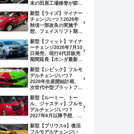
末の田原工場移管が節目
か、ハンマーヘッド採用
新型【ライズ】マイナー
のフェイスリフト予想
チェンジいつ？2026年
【トヨタ最新情報】
秋頃一部改良の実施予
2026年6月一部改良済
想、フェイスリフト期
み、消費税込価格559万
待、受注停止まだ？納期
9000円から
新型【フィット】マイナ
2～3ヵ月に短縮【ダイハ
ーチェンジ2026年7月10
ツ最新情報】前回改良は
日発売、現行4代目販売
2024年11月5日、価格
期間延長【ホンダ最新情
180.07～244.2万円、値
報】次期フィット5発表
上げ約8～10万円、法規
新型【シビック】フルモ
いつ？フルモデルチェン
対応、ハイブリッド
デルチェンジいつ？
ジは2029年頃まで遅れ
4WD追加まだ、フルモ
2028年生産開始計画、
る予想
デルチェンジはトヨタが
次世代中型プラットフォ
介入か
ーム採用、2.0L e:HEV
新型【ルーミー、トー
搭載予想【ホンダ最新情
ル、ジャスティ】フルモ
報】Honda S+ Shiftは現
デルチェンジいつ？
行e:HEV RS 消費税込
2027年6月以降予想、ビ
4,659,600円で先行導入
ッグマイナーチェンジも
新型【プリウスα】復活
う無い？【トヨタ最新情
フルモデルチェンジい
報】1.2Lハイブリッド追