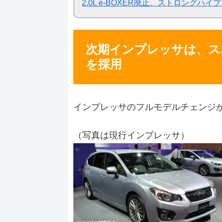
2.0L e-BOXER廃止、ストロング
次期インプレッサは、ス
を採用
インプレッサのフルモデルチェンジが
（写真は現行インプレッサ）