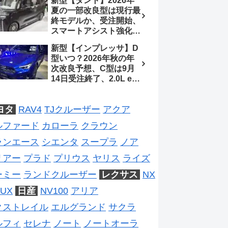
新型【タント】2026年
ジは2028年以降予想
待、S-Zに12.3インチメ
夏の一部改良型は現行最
ーター
終モデルか、受注開始、
スマートアシスト強化と
値上げ想定、2027年頃
新型【インプレッサ】D
フルモデルチェンジ予想
型いつ？2026年秋の年
【ダイハツ最新情報】
次改良予想、C型は9月
14日受注終了、2.0L e-
BOXER廃止、ストロン
グハイブリッド設定無し
ヨタ
RAV4
TJクルーザー
アクア
予想【スバル最新情報】
ルファード
カローラ
クラウン
ランエース
シエンタ
スープラ
ノア
リアー
プラド
プリウス
ヤリス
ライズ
ーミー
ランドクルーザー
レクサス
NX
UX
日産
NV100
アリア
クストレイル
エルグランド
サクラ
ルフィ
セレナ
ノート
ノートオーラ