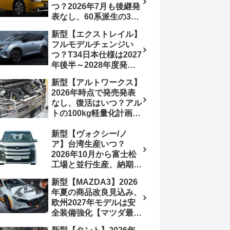
つ？2026年7月も後継発
加は次期型に期待
表なし、60系派生の3列
シートが2027年以降に
新型【エクストレイル】
発売される可能性は【ト
フルモデルチェンジい
ヨタ最新情報デザイン予
つ？T34日本仕様は2027
想画像】スライドドア装
年後半～2028年度発売
備の要望も
予想【日産最新情報】北
新型【アルトワークス】
米ローグe-POWERは
2026年時点で発売発表
2026年後半投入へ
なし、復活はいつ？アル
トの100kg軽量化計画は
継続中、現在80kgに目
新型【ヴォクシー/ノ
処、5MTターボとアルト
ア】台湾生産いつ？
スピリットに期待【スズ
2026年10月から富士松
キ最新情報】
工場と並行生産、納期短
縮へ【トヨタ最新情報】
新型【MAZDA3】2026
2026年5月6日マイナー
年夏の商品改良見込み、
チェンジ、価格 NOAH
欧州2027年モデルは安
326万1500円、VOXY
全装備強化【マツダ最新
375万1000円、特別仕様
情報】フルモデルチェン
車 WxBと煌の追加に期