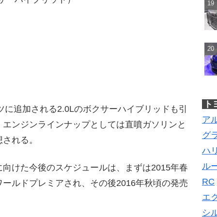
ト
ツに追加される2.0Lのボクサーハイブリッドも引
ア
。エンジンラインナップとしては直噴ガソリンと
グ
想される。
ハ
ル
向けた今後のスケジュールは、まずは2015年春
RC
ールドプレミアされ、その後2016年秋頃の発売
エ
シ