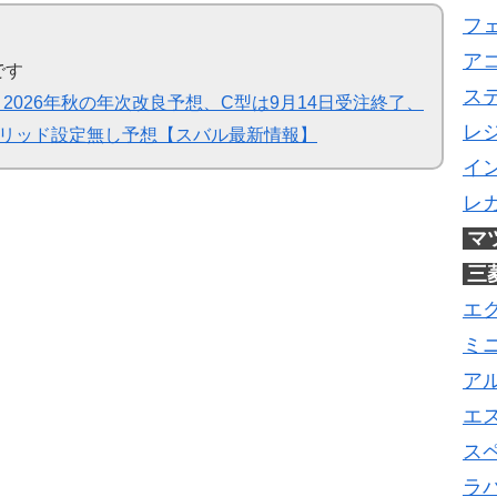
フ
ア
です
ス
026年秋の年次改良予想、C型は9月14日受注終了、
レ
ハイブリッド設定無し予想【スバル最新情報】
イ
レ
マ
三
エ
ミ
ア
エ
ス
ラ