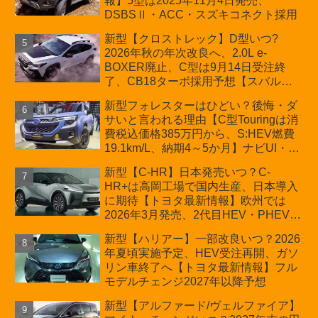
報】5型は2025年11月4日発売、
DSBSⅡ・ACC・スズキコネクト採用
新型【クロストレック】D型いつ?
2026年秋の年次改良へ、2.0L e-
BOXER廃止、C型は9月14日受注終
了、CB18ターボ採用予想【スバル最
新情報】
新型フォレスターはひどい？後悔・ダ
サいと言われる理由【C型Touringは消
費税込価格385万円から、S:HEV燃費
19.1km/L、納期4～5か月】ナビUI・冬
用タイヤ・ウィルダネス日本発売は？
新型【C-HR】日本発売いつ？C-
カーオブザイヤーとJNCAP大賞受賞後
HR+は高岡工場で国内生産、日本導入
も残る注意点
に期待【トヨタ最新情報】欧州では
2026年3月発売、2代目HEV・PHEVは
日本未導入
新型【ハリアー】一部改良いつ？2026
年夏頃実施予定、HEV受注再開、ガソ
リン車終了へ【トヨタ最新情報】フル
モデルチェンジ2027年以降予想
新型【アルファード/ヴェルファイア】