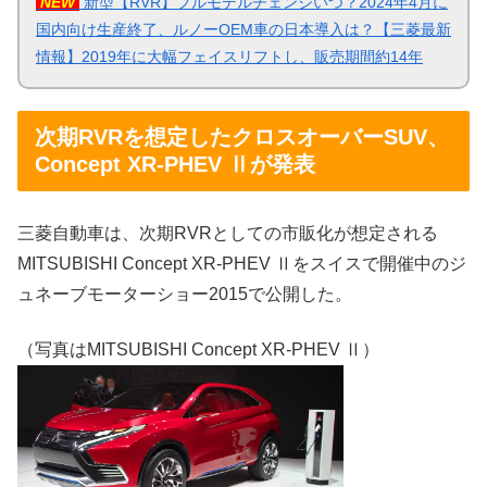
NEW
新型【RVR】フルモデルチェンジいつ？2024年4月に
国内向け生産終了、ルノーOEM車の日本導入は？【三菱最新
情報】2019年に大幅フェイスリフトし、販売期間約14年
次期RVRを想定したクロスオーバーSUV、
Concept XR-PHEV Ⅱが発表
三菱自動車は、次期RVRとしての市販化が想定される
MITSUBISHI Concept XR-PHEV Ⅱをスイスで開催中のジ
ュネーブモーターショー2015で公開した。
（写真はMITSUBISHI Concept XR-PHEV Ⅱ）