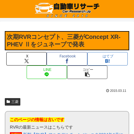
次期RVRコンセプト、三菱がConcept XR-
PHEV Ⅱをジュネーブで発表
X
Facebook
はてブ
LINE
コピー
2015.03.11
三菱
このページの情報は古いです
RVRの最新ニュースはこちらです