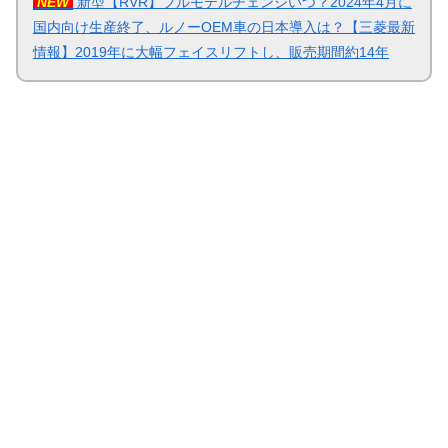
NEW
新型【RVR】フルモデルチェンジいつ？2024年4月に
国内向け生産終了、ルノーOEM車の日本導入は？【三菱最新
情報】2019年に大幅フェイスリフトし、販売期間約14年