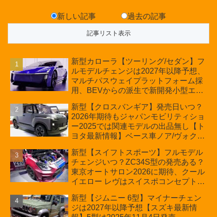
新しい記事
過去の記事
新型カローラ【ツーリング/セダン】フ
ルモデルチェンジは2027年以降予想、
マルチパスウェイプラットフォーム採
用、BEVからの派生で新開発小型エン
ジン搭載のHEV/PHEV、ギガキャスト
新型【クロスバンギア】発売日いつ？
の採用は無しか【トヨタ最新情報】60
2026年期待もジャパンモビリティショ
周年記念車発売
ー2025では関連モデルの出品無し【ト
ヨタ最新情報】ベース車ノア/ヴォクシ
ーの台湾生産開始に注目、「ギア」の
新型【スイフトスポーツ】フルモデル
ほか「コア」と「ツール」、デリカ
チェンジいつ？ZC34S型の発売ある？
D:5対抗のクロスオーバーSUVミニバ
東京オートサロン2026に期待、クール
ン
イエロー レヴはスイスポコンセプト
か？ハイブリッド化/重量増/価格アッ
新型【ジムニー 6型】マイナーチェン
プが争点【スズキ最新情報】特別仕様
ジは2027年以降予想【スズキ最新情
車「ZC33S Final Edition」終了