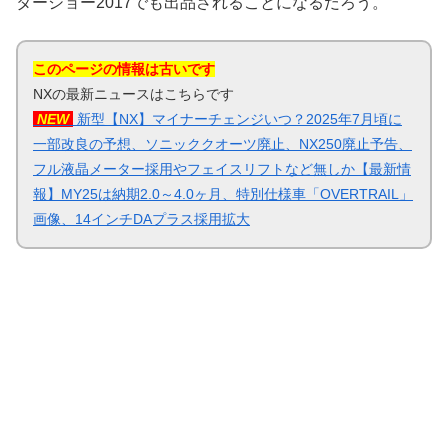
ターショー2017でも出品されることになるだろう。
このページの情報は古いです
NXの最新ニュースはこちらです
NEW
新型【NX】マイナーチェンジいつ？2025年7月頃に
一部改良の予想、ソニッククオーツ廃止、NX250廃止予告、
フル液晶メーター採用やフェイスリフトなど無しか【最新情
報】MY25は納期2.0～4.0ヶ月、特別仕様車「OVERTRAIL」
画像、14インチDAプラス採用拡大