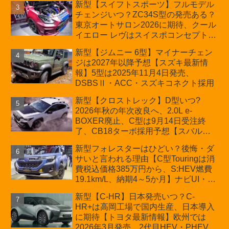
新型【スイフトスポーツ】フルモデル
ほか「コア」と「ツール」、デリカ
チェンジいつ？ZC34S型の発売ある？
D:5対抗のクロスオーバーSUVミニバ
東京オートサロン2026に期待、クール
ン
イエロー レヴはスイスポコンセプト
か？ハイブリッド化/重量増/価格アッ
新型【ジムニー 6型】マイナーチェン
プが争点【スズキ最新情報】特別仕様
ジは2027年以降予想【スズキ最新情
車「ZC33S Final Edition」終了
報】5型は2025年11月4日発売、
DSBSⅡ・ACC・スズキコネクト採用
新型【クロストレック】D型いつ?
2026年秋の年次改良へ、2.0L e-
BOXER廃止、C型は9月14日受注終
了、CB18ターボ採用予想【スバル最
新情報】
新型フォレスターはひどい？後悔・ダ
サいと言われる理由【C型Touringは消
費税込価格385万円から、S:HEV燃費
19.1km/L、納期4～5か月】ナビUI・冬
用タイヤ・ウィルダネス日本発売は？
新型【C-HR】日本発売いつ？C-
カーオブザイヤーとJNCAP大賞受賞後
HR+は高岡工場で国内生産、日本導入
も残る注意点
に期待【トヨタ最新情報】欧州では
2026年3月発売、2代目HEV・PHEVは