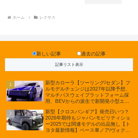
ホーム
レクサス
新しい記事
過去の記事
新型カローラ【ツーリング/セダン】フ
ルモデルチェンジは2027年以降予想、
マルチパスウェイプラットフォーム採
用、BEVからの派生で新開発小型エン
ジン搭載のHEV/PHEV、ギガキャスト
新型【クロスバンギア】発売日いつ？
の採用は無しか【トヨタ最新情報】60
2026年期待もジャパンモビリティショ
周年記念車発売
ー2025では関連モデルの出品無し【ト
ヨタ最新情報】ベース車ノア/ヴォクシ
ーの台湾生産開始に注目、「ギア」の