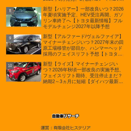
日本未導入
新型【ハリアー】一部改良いつ？2026
年夏頃実施予定、HEV受注再開、ガソ
リン車終了へ【トヨタ最新情報】フル
モデルチェンジ2027年以降予想
新型【アルファード/ヴェルファイア】
マイナーチェンジいつ？2027年末の田
原工場移管が節目か、ハンマーヘッド
採用のフェイスリフト予想【トヨタ最
新情報】2026年6月一部改良済み、消
新型【ライズ】マイナーチェンジい
費税込価格559万9000円から
つ？2026年秋頃一部改良の実施予想、
フェイスリフト期待、受注停止まだ？
納期2～3ヵ月に短縮【ダイハツ最新情
報】前回改良は2024年11月5日、価格
180.07～244.2万円、値上げ約8～10万
円、法規対応、ハイブリッド4WD追加
まだ、フルモデルチェンジはトヨタが
介入か