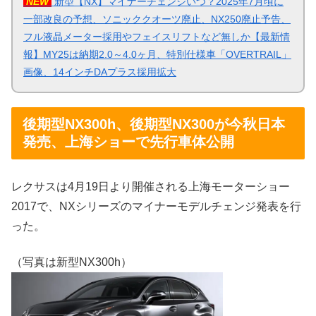
NEW
新型【NX】マイナーチェンジいつ？2025年7月頃に
一部改良の予想、ソニッククオーツ廃止、NX250廃止予告、
フル液晶メーター採用やフェイスリフトなど無しか【最新情
報】MY25は納期2.0～4.0ヶ月、特別仕様車「OVERTRAIL」
画像、14インチDAプラス採用拡大
後期型NX300h、後期型NX300が今秋日本
発売、上海ショーで先行車体公開
レクサスは4月19日より開催される上海モーターショー
2017で、NXシリーズのマイナーモデルチェンジ発表を行
った。
（写真は新型NX300h）