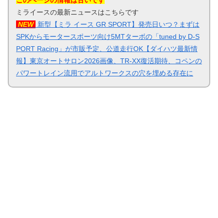
このページの情報は古いです
ミライースの最新ニュースはこちらです
NEW
新型【ミラ イース GR SPORT】発売日いつ？まずは
SPKからモータースポーツ向け5MTターボの「tuned by D-S
PORT Racing」が市販予定、公道走行OK【ダイハツ最新情
報】東京オートサロン2026画像、TR-XX復活期待、コペンの
パワートレイン流用でアルトワークスの穴を埋める存在に