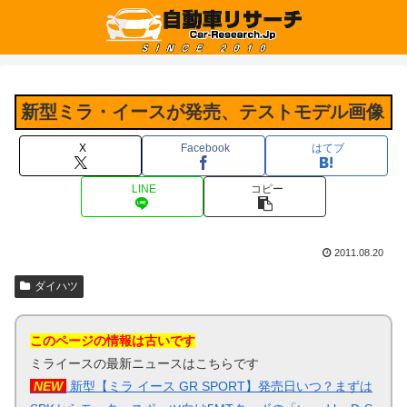
新型ミラ・イースが発売、テストモデル画像
X
Facebook
はてブ
LINE
コピー
2011.08.20
ダイハツ
このページの情報は古いです
ミライースの最新ニュースはこちらです
NEW
新型【ミラ イース GR SPORT】発売日いつ？まずは