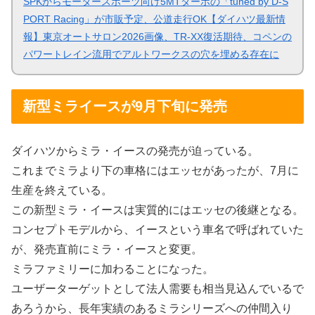
SPKからモータースポーツ向け5MTターボの「tuned by D-S
PORT Racing」が市販予定、公道走行OK【ダイハツ最新情
報】東京オートサロン2026画像、TR-XX復活期待、コペンの
パワートレイン流用でアルトワークスの穴を埋める存在に
新型ミライースが9月下旬に発売
ダイハツからミラ・イースの発売が迫っている。
これまでミラより下の車格にはエッセがあったが、7月に
生産を終えている。
この新型ミラ・イースは実質的にはエッセの後継となる。
コンセプトモデルから、イースという車名で呼ばれていた
が、発売直前にミラ・イースと変更。
ミラファミリーに加わることになった。
ユーザーターゲットとして法人需要も相当見込んでいるで
あろうから、長年実績のあるミラシリーズへの仲間入り