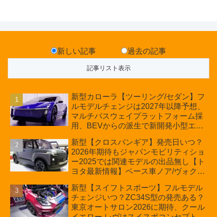
新しい記事
過去の記事
新型カローラ【ツーリング/セダン】フ
ルモデルチェンジは2027年以降予想、
マルチパスウェイプラットフォーム採
用、BEVからの派生で新開発小型エン
ジン搭載のHEV/PHEV、ギガキャスト
新型【クロスバンギア】発売日いつ？
の採用は無しか【トヨタ最新情報】60
2026年期待もジャパンモビリティショ
周年記念車発売
ー2025では関連モデルの出品無し【ト
ヨタ最新情報】ベース車ノア/ヴォクシ
ーの台湾生産開始に注目、「ギア」の
新型【スイフトスポーツ】フルモデル
ほか「コア」と「ツール」、デリカ
チェンジいつ？ZC34S型の発売ある？
D:5対抗のクロスオーバーSUVミニバ
東京オートサロン2026に期待、クール
ン
イエロー レヴはスイスポコンセプト