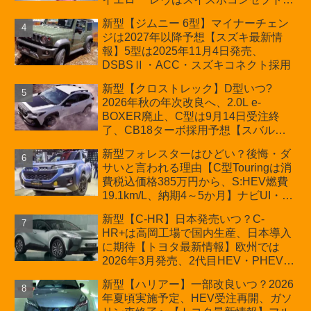
か？ハイブリッド化/重量増/価格アッ
新型【ジムニー 6型】マイナーチェン
プが争点【スズキ最新情報】特別仕様
ジは2027年以降予想【スズキ最新情
車「ZC33S Final Edition」終了
報】5型は2025年11月4日発売、
DSBSⅡ・ACC・スズキコネクト採用
新型【クロストレック】D型いつ?
2026年秋の年次改良へ、2.0L e-
BOXER廃止、C型は9月14日受注終
了、CB18ターボ採用予想【スバル最
新情報】
新型フォレスターはひどい？後悔・ダ
サいと言われる理由【C型Touringは消
費税込価格385万円から、S:HEV燃費
19.1km/L、納期4～5か月】ナビUI・冬
用タイヤ・ウィルダネス日本発売は？
新型【C-HR】日本発売いつ？C-
カーオブザイヤーとJNCAP大賞受賞後
HR+は高岡工場で国内生産、日本導入
も残る注意点
に期待【トヨタ最新情報】欧州では
2026年3月発売、2代目HEV・PHEVは
日本未導入
新型【ハリアー】一部改良いつ？2026
年夏頃実施予定、HEV受注再開、ガソ