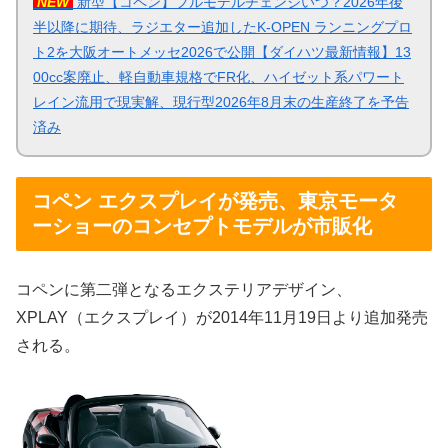
NEW
新型【コペン】フルモデルチェンジいつ？2026年後
半以降に期待、ラジエター追加したK-OPEN ランニングプロ
ト2を大阪オートメッセ2026で公開【ダイハツ最新情報】13
00cc案廃止、軽自動車規格でFR化、ハイゼット系パワート
レイン流用で現実解、現行型2026年8月末の生産終了を予告
済み
コペン エクスプレイが発売、東京モータ
ーショーのコンセプトモデルが市販化
コペンに第二弾となるエクステリアデザイン、
XPLAY（エクスプレイ）が2014年11月19日より追加発売
される。