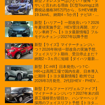
新型フォレスターはひどい？後悔・ダ
サいと言われる理由【C型Touringは消
費税込価格385万円から、S:HEV燃費
19.1km/L、納期4～5か月】ナビUI・冬
用タイヤ・ウィルダネス日本発売は？
新型【ハリアー】一部改良いつ？2026
カーオブザイヤーとJNCAP大賞受賞後
年夏頃実施予定、HEV受注再開、ガソ
も残る注意点
リン車終了へ【トヨタ最新情報】フル
モデルチェンジ2027年以降予想
新型【ライズ】マイナーチェンジい
つ？2026年秋頃一部改良の実施予想、
フェイスリフト期待、受注停止まだ？
納期2～3ヵ月に短縮【ダイハツ最新情
報】前回改良は2024年11月5日、価格
新型【C-HR】日本発売いつ？C-
180.07～244.2万円、値上げ約8～10万
HR+は高岡工場で国内生産、日本導入
円、法規対応、ハイブリッド4WD追加
に期待【トヨタ最新情報】欧州では
まだ、フルモデルチェンジはトヨタが
2026年3月発売、2代目HEV・PHEVは
介入か
日本未導入
新型【アルファード/ヴェルファイア】
マイナーチェンジいつ？2027年末の田
原工場移管が節目か、ハンマーヘッド
採用のフェイスリフト予想【トヨタ最