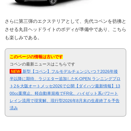
さらに第三弾のエクステリアとして、先代コペンを彷彿と
させる丸目ヘッドライトのボディが準備中であり、こちら
も楽しみである。
このページの情報は古いです
コペンの最新ニュースはこちらです
NEW
新型【コペン】フルモデルチェンジいつ？2026年後
半以降に期待、ラジエター追加したK-OPEN ランニングプロ
ト2を大阪オートメッセ2026で公開【ダイハツ最新情報】13
00cc案廃止、軽自動車規格でFR化、ハイゼット系パワート
レイン流用で現実解、現行型2026年8月末の生産終了を予告
済み