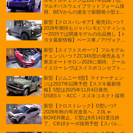
ルモデルチェンジは2027年以降予想、
マルチパスウェイプラットフォーム採
用、BEVからの派生で新開発小型エン
ジン搭載のHEV/PHEV、ギガキャスト
新型【クロスバンギア】発売日いつ？
の採用は無しか【トヨタ最新情報】60
2026年期待もジャパンモビリティショ
周年記念車発売
ー2025では関連モデルの出品無し【ト
ヨタ最新情報】ベース車ノア/ヴォクシ
ーの台湾生産開始に注目、「ギア」の
新型【スイフトスポーツ】フルモデル
ほか「コア」と「ツール」、デリカ
チェンジいつ？ZC34S型の発売ある？
D:5対抗のクロスオーバーSUVミニバ
東京オートサロン2026に期待、クール
ン
イエロー レヴはスイスポコンセプト
か？ハイブリッド化/重量増/価格アッ
新型【ジムニー 6型】マイナーチェン
プが争点【スズキ最新情報】特別仕様
ジは2027年以降予想【スズキ最新情
車「ZC33S Final Edition」終了
報】5型は2025年11月4日発売、
DSBSⅡ・ACC・スズキコネクト採用
新型【クロストレック】D型いつ?
2026年秋の年次改良へ、2.0L e-
BOXER廃止、C型は9月14日受注終
了、CB18ターボ採用予想【スバル最
新情報】